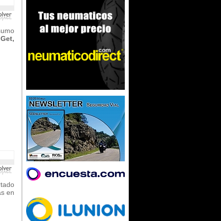
nsumo
iGet,
rtado
as en