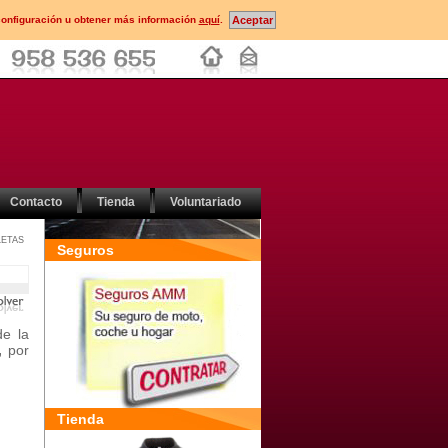
configuración u obtener más información
aquí
.
Contacto
Tienda
Voluntariado
ETAS
Seguros
de la
,
por
Tienda