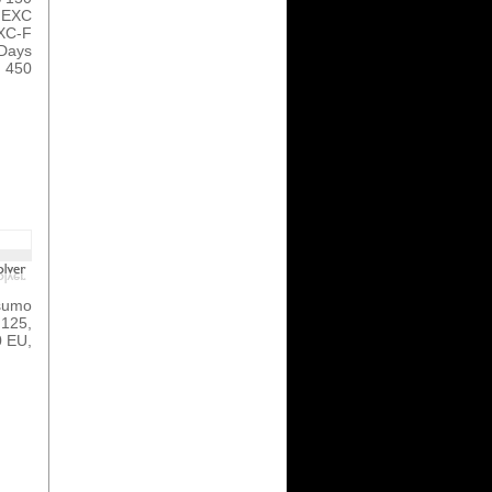
 EXC
EXC-F
Days
 450
nsumo
125,
0 EU,