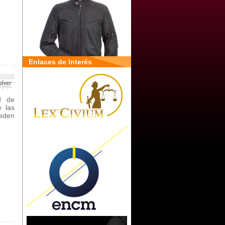
Enlaces de Interés
d de
 las
eden