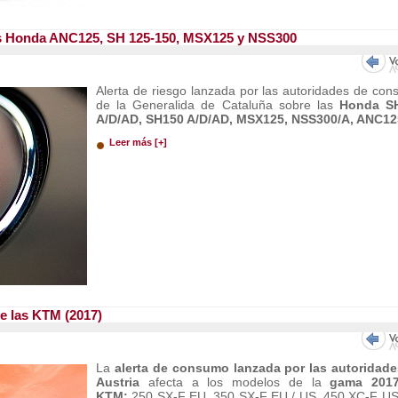
as Honda ANC125, SH 125-150, MSX125 y NSS300
Alerta de riesgo lanzada por las autoridades de co
de la Generalida de Cataluña sobre las
Honda S
A/D/AD, SH150 A/D/AD, MSX125, NSS300/A, ANC12
Leer más [+]
de las KTM (2017)
La
alerta de consumo lanzada por las autoridade
Austria
afecta a los modelos de la
gama 201
KTM:
250 SX-F EU, 350 SX-F EU / US, 450 XC-F U