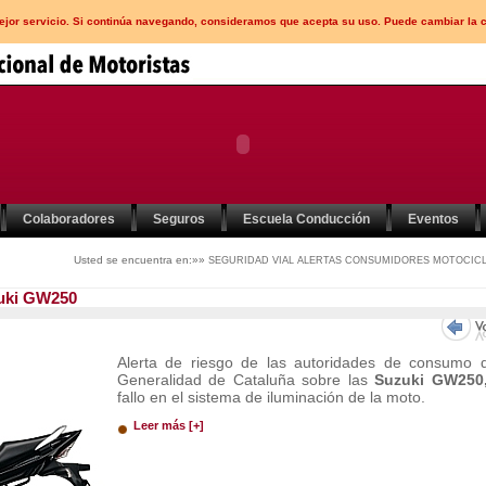
mejor servicio. Si continúa navegando, consideramos que acepta su uso. Puede cambiar la 
Colaboradores
Seguros
Escuela Conducción
Eventos
Usted se encuentra en:»»
SEGURIDAD VIAL
ALERTAS CONSUMIDORES
MOTOCICL
zuki GW250
Alerta de riesgo de las autoridades de consumo 
Generalidad de Cataluña sobre las
Suzuki GW250
fallo en el sistema de iluminación de la moto.
Leer más [+]