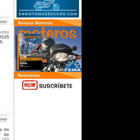
Revista Moteros
nsumo
H125
5.
Newsletter
s de
7 de
S 150