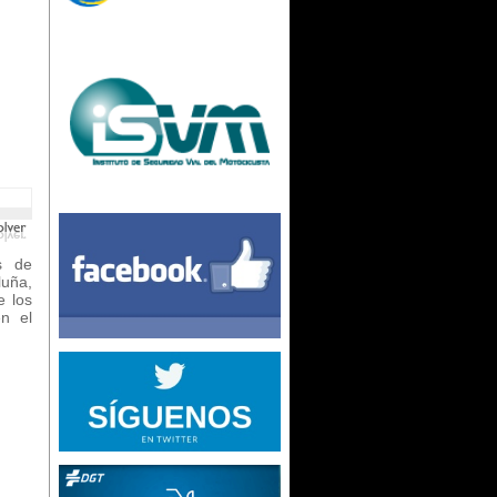
es de
luña,
e los
n el