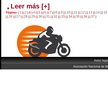
Leer más [+]
1
2
4
5
6
7
8
9
10
11
12
13
14
15
Páginas
|
|
|
|
3
|
|
|
|
|
|
|
|
|
|
|
|
|
|
|
|
|
|
|
|
|
|
|
26
27
28
29
30
31
32
33
34
35
36
37
|
|
|
|
|
|
|
|
|
|
|
|
|
|
|
|
|
|
|
|
|
|
|
|
|
Aviso lega
Asociación Nacional de Mo