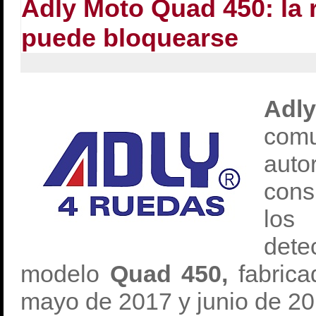
Adly Moto Quad 450: la 
puede bloquearse
Ad
com
au
con
lo
det
modelo
Quad 450,
fabric
mayo de 2017 y junio de 20