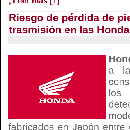
Leer más [+]
Riesgo de pérdida de pi
trasmisión en las Hond
Ho
a la
con
lo
det
mod
fabricados en Japón entre