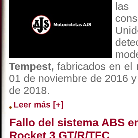
las
con
Unid
det
mo
Tempest,
fabricados en el 
01 de noviembre de 2016 y
de 2018.
Leer más [+]
Fallo del sistema ABS e
Rocket 3 GT/R/TFC