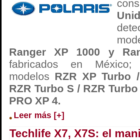
co
Uni
det
mod
Ranger XP 1000 y Range
fabricados en México
modelos
RZR XP Turbo 
RZR Turbo S / RZR Turbo
PRO XP 4.
Leer más [+]
Techlife X7, X7S: el man