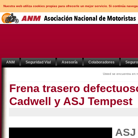
Nuestra web utiliza cookies propias para ofrecerle un mejor servicio. Si continúa nav
ANM
Seguridad Vial
Asesoría
Colaboradores
Segur
Usted se encuentra en:
Frena trasero defectuos
Cadwell y ASJ Tempest
AS