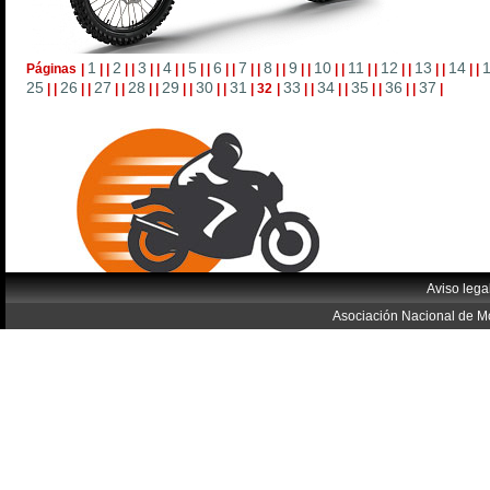
1
2
3
4
5
6
7
8
9
10
11
12
13
14
Páginas
|
|
|
|
|
|
|
|
|
|
|
|
|
|
|
|
|
|
|
|
|
|
|
|
|
|
|
|
|
25
26
27
28
29
30
31
33
34
35
36
37
|
|
|
|
|
|
|
|
|
|
|
|
|
32
|
|
|
|
|
|
|
|
|
|
Aviso lega
Asociación Nacional de Mo