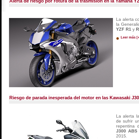
Alerta de riesgo por rotura de la trasmisión en la Yamaha 
La alerta 
la Generali
YZF R1
y
Leer más [
Riesgo de parada inesperada del motor en las Kawasaki J3
La alerta 
de sufrir 
repentina 
J300 ABS
2015.