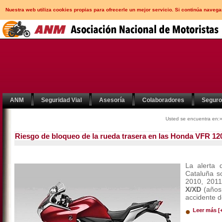
Nuestra web utiliza cookies propias para ofrecerle un mejor servicio. Si continúa nav
ANM
Seguridad Vial
Asesoría
Colaboradores
Segur
Usted se encuentra en:
Riesgo de bloqueo de la rueda trasera en las Honda VFR 12
La alerta 
Cataluña s
2010, 2011
X/XD
(años
accidente d
Leer más [