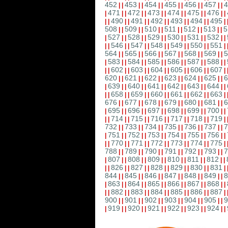
452
453
454
455
456
457
4
|
|
|
|
|
|
|
|
|
|
|
|
471
472
473
474
475
476
|
|
|
|
|
|
|
|
|
|
|
|
|
490
491
492
493
494
495
|
|
|
|
|
|
|
|
|
|
|
|
|
508
509
510
511
512
513
5
|
|
|
|
|
|
|
|
|
|
|
|
527
528
529
530
531
532
|
|
|
|
|
|
|
|
|
|
|
|
|
546
547
548
549
550
551
|
|
|
|
|
|
|
|
|
|
|
|
|
564
565
566
567
568
569
5
|
|
|
|
|
|
|
|
|
|
|
|
583
584
585
586
587
588
|
|
|
|
|
|
|
|
|
|
|
|
|
602
603
604
605
606
607
|
|
|
|
|
|
|
|
|
|
|
|
|
620
621
622
623
624
625
6
|
|
|
|
|
|
|
|
|
|
|
|
639
640
641
642
643
644
|
|
|
|
|
|
|
|
|
|
|
|
|
658
659
660
661
662
663
|
|
|
|
|
|
|
|
|
|
|
|
|
676
677
678
679
680
681
6
|
|
|
|
|
|
|
|
|
|
|
|
695
696
697
698
699
700
|
|
|
|
|
|
|
|
|
|
|
|
|
714
715
716
717
718
719
|
|
|
|
|
|
|
|
|
|
|
|
|
732
733
734
735
736
737
7
|
|
|
|
|
|
|
|
|
|
|
|
751
752
753
754
755
756
|
|
|
|
|
|
|
|
|
|
|
|
|
770
771
772
773
774
775
|
|
|
|
|
|
|
|
|
|
|
|
|
788
789
790
791
792
793
7
|
|
|
|
|
|
|
|
|
|
|
|
807
808
809
810
811
812
|
|
|
|
|
|
|
|
|
|
|
|
|
826
827
828
829
830
831
|
|
|
|
|
|
|
|
|
|
|
|
|
844
845
846
847
848
849
8
|
|
|
|
|
|
|
|
|
|
|
|
863
864
865
866
867
868
|
|
|
|
|
|
|
|
|
|
|
|
|
882
883
884
885
886
887
|
|
|
|
|
|
|
|
|
|
|
|
|
900
901
902
903
904
905
9
|
|
|
|
|
|
|
|
|
|
|
|
919
920
921
922
923
924
|
|
|
|
|
|
|
|
|
|
|
|
|