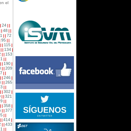
en el
24
|
|
|
48
|
|
|
|
1
72
|
|
95
|
|
|
115
|
|
|
134
|
|
|
2
153
|
|
71
|
|
190
|
|
|
8
209
|
|
7
|
|
246
|
|
|
4
265
|
|
83
|
|
302
|
|
|
0
321
|
|
39
|
|
358
|
|
|
6
377
|
|
95
|
|
414
|
|
|
2
433
|
|
51
|
|