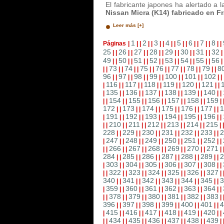
El fabricante japones ha alertado a
Nissan Micra (K14) fabricado en Fra
Leer más [+]
1
2
3
4
5
6
7
8
Páginas
|
|
|
|
|
|
|
|
|
|
|
|
|
|
|
|
|
25
26
27
28
29
30
31
32
|
|
|
|
|
|
|
|
|
|
|
|
|
|
|
49
50
51
52
53
54
55
56
|
|
|
|
|
|
|
|
|
|
|
|
|
|
|
73
74
75
76
77
78
79
8
|
|
|
|
|
|
|
|
|
|
|
|
|
|
|
|
96
97
98
99
100
101
102
|
|
|
|
|
|
|
|
|
|
|
|
|
|
116
117
118
119
120
121
|
|
|
|
|
|
|
|
|
|
|
|
|
135
136
137
138
139
140
|
|
|
|
|
|
|
|
|
|
|
|
|
154
155
156
157
158
159
|
|
|
|
|
|
|
|
|
|
|
|
|
172
173
174
175
176
177
1
|
|
|
|
|
|
|
|
|
|
|
|
191
192
193
194
195
196
|
|
|
|
|
|
|
|
|
|
|
|
|
210
211
212
213
214
215
|
|
|
|
|
|
|
|
|
|
|
|
|
228
229
230
231
232
233
2
|
|
|
|
|
|
|
|
|
|
|
|
247
248
249
250
251
252
|
|
|
|
|
|
|
|
|
|
|
|
|
266
267
268
269
270
271
|
|
|
|
|
|
|
|
|
|
|
|
|
284
285
286
287
288
289
2
|
|
|
|
|
|
|
|
|
|
|
|
303
304
305
306
307
308
|
|
|
|
|
|
|
|
|
|
|
|
|
322
323
324
325
326
327
|
|
|
|
|
|
|
|
|
|
|
|
|
340
341
342
343
344
345
3
|
|
|
|
|
|
|
|
|
|
|
|
359
360
361
362
363
364
|
|
|
|
|
|
|
|
|
|
|
|
|
378
379
380
381
382
383
|
|
|
|
|
|
|
|
|
|
|
|
|
396
397
398
399
400
401
4
|
|
|
|
|
|
|
|
|
|
|
|
415
416
417
418
419
420
|
|
|
|
|
|
|
|
|
|
|
|
|
434
435
436
437
438
439
|
|
|
|
|
|
|
|
|
|
|
|
|