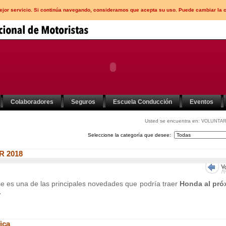
mejor servicio. Si continúa navegando, consideramos que acepta su uso. Puede cambiar la 
Colaboradores
Seguros
Escuela Conducción
Eventos
Usted se encuentra en:
VOLUNTAR
Seleccione la categoría que desee:
R 2018
 es una de las principales novedades que podría traer
Honda al pró
.
ica