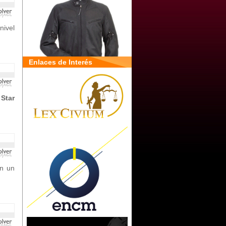
nivel
Enlaces de Interés
a
Star
n un