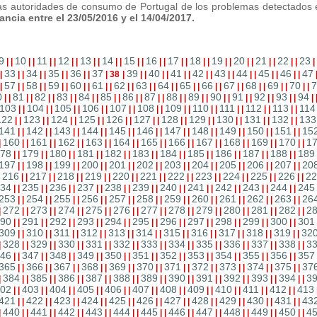
 las autoridades de consumo de Portugal de los problemas detectados 
ncia entre el 23/05/2016 y el 14/04/2017.
9
10
11
12
13
14
15
16
17
18
19
20
21
22
23
|
|
|
|
|
|
|
|
|
|
|
|
|
|
|
|
|
|
|
|
|
|
|
|
|
|
|
|
|
33
34
35
36
37
39
40
41
42
43
44
45
46
47
|
|
|
|
|
|
|
|
|
|
38
|
|
|
|
|
|
|
|
|
|
|
|
|
|
|
|
|
57
58
59
60
61
62
63
64
65
66
67
68
69
70
7
|
|
|
|
|
|
|
|
|
|
|
|
|
|
|
|
|
|
|
|
|
|
|
|
|
|
|
|
|
0
81
82
83
84
85
86
87
88
89
90
91
92
93
94
|
|
|
|
|
|
|
|
|
|
|
|
|
|
|
|
|
|
|
|
|
|
|
|
|
|
|
|
|
103
104
105
106
107
108
109
110
111
112
113
114
|
|
|
|
|
|
|
|
|
|
|
|
|
|
|
|
|
|
|
|
|
|
122
123
124
125
126
127
128
129
130
131
132
133
|
|
|
|
|
|
|
|
|
|
|
|
|
|
|
|
|
|
|
|
|
|
141
142
143
144
145
146
147
148
149
150
151
15
|
|
|
|
|
|
|
|
|
|
|
|
|
|
|
|
|
|
|
|
|
|
160
161
162
163
164
165
166
167
168
169
170
1
|
|
|
|
|
|
|
|
|
|
|
|
|
|
|
|
|
|
|
|
|
|
|
78
179
180
181
182
183
184
185
186
187
188
189
|
|
|
|
|
|
|
|
|
|
|
|
|
|
|
|
|
|
|
|
|
|
197
198
199
200
201
202
203
204
205
206
207
20
|
|
|
|
|
|
|
|
|
|
|
|
|
|
|
|
|
|
|
|
|
|
216
217
218
219
220
221
222
223
224
225
226
22
|
|
|
|
|
|
|
|
|
|
|
|
|
|
|
|
|
|
|
|
|
|
|
34
235
236
237
238
239
240
241
242
243
244
245
|
|
|
|
|
|
|
|
|
|
|
|
|
|
|
|
|
|
|
|
|
|
253
254
255
256
257
258
259
260
261
262
263
26
|
|
|
|
|
|
|
|
|
|
|
|
|
|
|
|
|
|
|
|
|
|
272
273
274
275
276
277
278
279
280
281
282
2
|
|
|
|
|
|
|
|
|
|
|
|
|
|
|
|
|
|
|
|
|
|
|
90
291
292
293
294
295
296
297
298
299
300
301
|
|
|
|
|
|
|
|
|
|
|
|
|
|
|
|
|
|
|
|
|
|
309
310
311
312
313
314
315
316
317
318
319
32
|
|
|
|
|
|
|
|
|
|
|
|
|
|
|
|
|
|
|
|
|
|
328
329
330
331
332
333
334
335
336
337
338
3
|
|
|
|
|
|
|
|
|
|
|
|
|
|
|
|
|
|
|
|
|
|
|
46
347
348
349
350
351
352
353
354
355
356
357
|
|
|
|
|
|
|
|
|
|
|
|
|
|
|
|
|
|
|
|
|
|
365
366
367
368
369
370
371
372
373
374
375
37
|
|
|
|
|
|
|
|
|
|
|
|
|
|
|
|
|
|
|
|
|
|
384
385
386
387
388
389
390
391
392
393
394
3
|
|
|
|
|
|
|
|
|
|
|
|
|
|
|
|
|
|
|
|
|
|
|
02
403
404
405
406
407
408
409
410
411
412
413
|
|
|
|
|
|
|
|
|
|
|
|
|
|
|
|
|
|
|
|
|
|
421
422
423
424
425
426
427
428
429
430
431
43
|
|
|
|
|
|
|
|
|
|
|
|
|
|
|
|
|
|
|
|
|
|
440
441
442
443
444
445
446
447
448
449
450
4
|
|
|
|
|
|
|
|
|
|
|
|
|
|
|
|
|
|
|
|
|
|
|