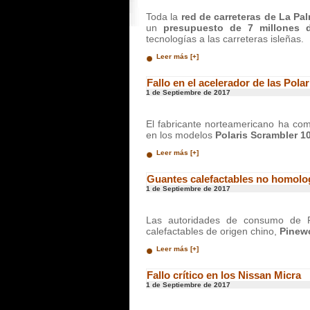
Toda la
red de carreteras de La Pa
un
presupuesto de 7 millones d
tecnologías a las carreteras isleñas.
Leer más [+]
Fallo en el acelerador de las Pola
1 de Septiembre de 2017
El fabricante norteamericano ha com
en los modelos
Polaris Scrambler 1
Leer más [+]
Guantes calefactables no homol
1 de Septiembre de 2017
Las autoridades de consumo de F
calefactables de origen chino,
Pinew
Leer más [+]
Fallo crítico en los Nissan Micra
1 de Septiembre de 2017