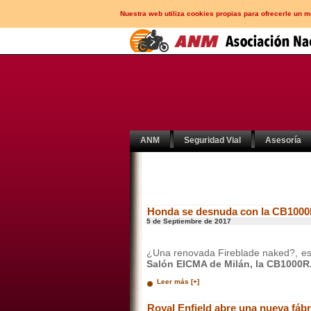
Nuestra web utiliza cookies propias para ofrecerle un 
ANM
Seguridad Vial
Asesoría
Honda se desnuda con la CB1000
5 de Septiembre de 2017
¿Una renovada Fireblade naked?, ese
Salón EICMA de Milán, la CB1000R
Leer más [+]
Royal Enfield abre una nueva fábr