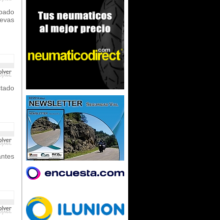
obado
evas
ctado
ntes