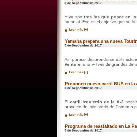
5 de Septiembre de 2017
Y ya son
tres las que posee en la 
mundial. Ese es el objetivo que se h
Leer más [+]
Yamaha prepara una nueva Touri
5 de Septiembre de 2017
Así parece desprenderse del misteri
Venture,
una V-Twin de grandes dime
Leer más [+]
Proponen nuevo carril BUS en la 
5 de Septiembre de 2017
El
carril izquierdo de la A-2
podrí
proyecto del ministerio de Fomento p
Leer más [+]
Programa de reasfaltado en La P
5 de Septiembre de 2017