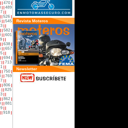
470
|
|
|
8
489
|
|
07
|
|
526
|
|
|
4
545
Revista Moteros
|
|
63
|
|
582
|
|
|
0
601
|
|
9
|
|
638
|
|
|
6
657
|
|
75
|
|
694
|
|
|
2
713
|
|
31
|
|
Newsletter
750
|
|
|
8
769
|
|
87
|
|
806
|
|
|
4
825
|
|
43
|
|
862
|
|
|
0
881
|
|
99
|
|
918
|
|
|