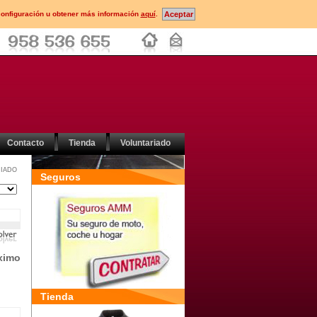
configuración u obtener más información
aquí
.
Contacto
Tienda
Voluntariado
IADO
Seguros
ximo
Tienda