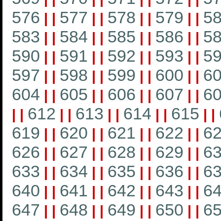
576
577
578
579
5
|
|
|
|
|
|
|
|
583
584
585
586
5
|
|
|
|
|
|
|
|
590
591
592
593
5
|
|
|
|
|
|
|
|
597
598
599
600
6
|
|
|
|
|
|
|
|
604
605
606
607
6
|
|
|
|
|
|
|
|
612
613
614
615
|
|
|
|
|
|
|
|
|
|
619
620
621
622
6
|
|
|
|
|
|
|
|
626
627
628
629
6
|
|
|
|
|
|
|
|
633
634
635
636
6
|
|
|
|
|
|
|
|
640
641
642
643
6
|
|
|
|
|
|
|
|
647
648
649
650
6
|
|
|
|
|
|
|
|