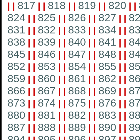
817
818
819
820
|
|
|
|
|
|
|
|
|
|
824
825
826
827
8
|
|
|
|
|
|
|
|
831
832
833
834
8
|
|
|
|
|
|
|
|
838
839
840
841
8
|
|
|
|
|
|
|
|
845
846
847
848
8
|
|
|
|
|
|
|
|
852
853
854
855
8
|
|
|
|
|
|
|
|
859
860
861
862
8
|
|
|
|
|
|
|
|
866
867
868
869
8
|
|
|
|
|
|
|
|
873
874
875
876
8
|
|
|
|
|
|
|
|
880
881
882
883
8
|
|
|
|
|
|
|
|
887
888
889
890
8
|
|
|
|
|
|
|
|
894
895
896
897
8