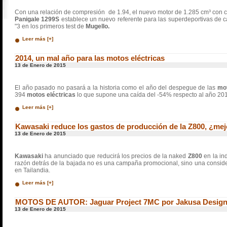
Con una relación de compresión de 1.94, el nuevo motor de 1.285 cm³ con c
Panigale 1299S
establece un nuevo referente para las superdeportivas de ca
"3 en los primeros test de
Mugello.
Leer más [+]
2014, un mal año para las motos eléctricas
13 de Enero de 2015
El año pasado no pasará a la historia como el año del despegue de las
mot
394
motos eléctricas
lo que supone una caída del -54% respecto al año 20
Leer más [+]
Kawasaki reduce los gastos de producción de la Z800, ¿mej
13 de Enero de 2015
Kawasaki
ha anunciado que reducirá los precios de la naked
Z800
en la in
razón detrás de la bajada no es una campaña promocional, sino una conside
en Tailandia.
Leer más [+]
MOTOS DE AUTOR: Jaguar Project 7MC por Jakusa Desig
13 de Enero de 2015