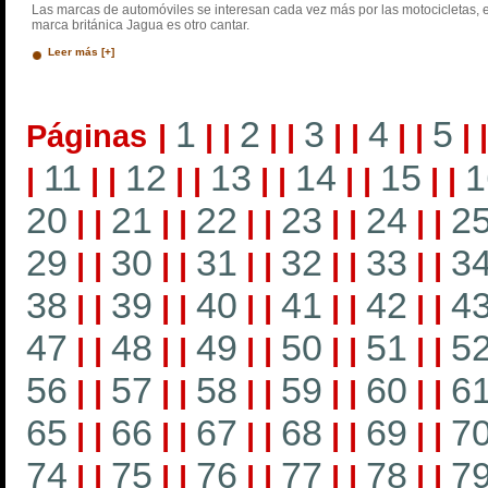
Las marcas de automóviles se interesan cada vez más por las motocicletas, e
marca británica Jagua es otro cantar.
Leer más [+]
1
2
3
4
5
Páginas
|
|
|
|
|
|
|
|
|
|
11
12
13
14
15
1
|
|
|
|
|
|
|
|
|
|
|
20
21
22
23
24
2
|
|
|
|
|
|
|
|
|
|
29
30
31
32
33
3
|
|
|
|
|
|
|
|
|
|
38
39
40
41
42
4
|
|
|
|
|
|
|
|
|
|
47
48
49
50
51
5
|
|
|
|
|
|
|
|
|
|
56
57
58
59
60
6
|
|
|
|
|
|
|
|
|
|
65
66
67
68
69
7
|
|
|
|
|
|
|
|
|
|
74
75
76
77
78
7
|
|
|
|
|
|
|
|
|
|