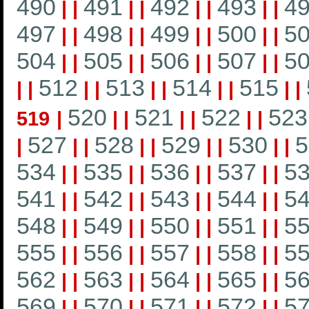
490
491
492
493
4
|
|
|
|
|
|
|
|
497
498
499
500
5
|
|
|
|
|
|
|
|
504
505
506
507
5
|
|
|
|
|
|
|
|
512
513
514
515
|
|
|
|
|
|
|
|
|
|
520
521
522
523
519
|
|
|
|
|
|
|
527
528
529
530
5
|
|
|
|
|
|
|
|
|
534
535
536
537
5
|
|
|
|
|
|
|
|
541
542
543
544
5
|
|
|
|
|
|
|
|
548
549
550
551
5
|
|
|
|
|
|
|
|
555
556
557
558
5
|
|
|
|
|
|
|
|
562
563
564
565
5
|
|
|
|
|
|
|
|
569
570
571
572
5
|
|
|
|
|
|
|
|