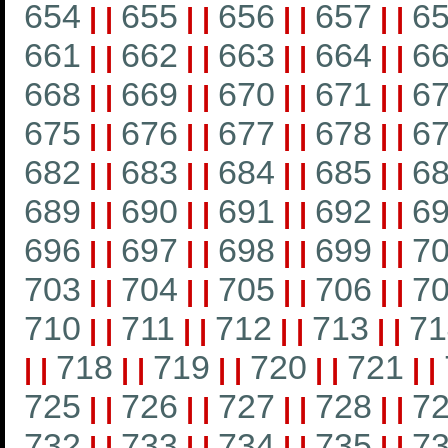
654
655
656
657
6
|
|
|
|
|
|
|
|
661
662
663
664
6
|
|
|
|
|
|
|
|
668
669
670
671
6
|
|
|
|
|
|
|
|
675
676
677
678
6
|
|
|
|
|
|
|
|
682
683
684
685
6
|
|
|
|
|
|
|
|
689
690
691
692
6
|
|
|
|
|
|
|
|
696
697
698
699
7
|
|
|
|
|
|
|
|
703
704
705
706
7
|
|
|
|
|
|
|
|
710
711
712
713
71
|
|
|
|
|
|
|
|
718
719
720
721
|
|
|
|
|
|
|
|
|
|
725
726
727
728
7
|
|
|
|
|
|
|
|
732
733
734
735
7
|
|
|
|
|
|
|
|