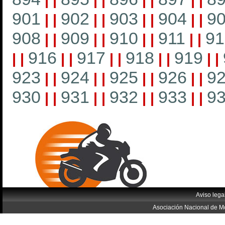
|
|
|
|
|
|
|
|
901
902
903
904
9
|
|
|
|
|
|
|
|
908
909
910
911
91
|
|
|
|
|
|
|
|
916
917
918
919
|
|
|
|
|
|
|
|
|
|
923
924
925
926
9
|
|
|
|
|
|
|
|
930
931
932
933
9
|
|
|
|
|
|
|
|
Aviso lega
Asociación Nacional de Mo