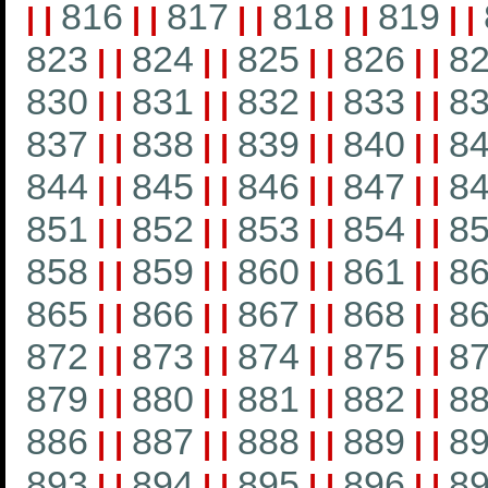
816
817
818
819
|
|
|
|
|
|
|
|
|
|
823
824
825
826
8
|
|
|
|
|
|
|
|
830
831
832
833
8
|
|
|
|
|
|
|
|
837
838
839
840
8
|
|
|
|
|
|
|
|
844
845
846
847
8
|
|
|
|
|
|
|
|
851
852
853
854
8
|
|
|
|
|
|
|
|
858
859
860
861
8
|
|
|
|
|
|
|
|
865
866
867
868
8
|
|
|
|
|
|
|
|
872
873
874
875
8
|
|
|
|
|
|
|
|
879
880
881
882
8
|
|
|
|
|
|
|
|
886
887
888
889
8
|
|
|
|
|
|
|
|
893
894
895
896
8
|
|
|
|
|
|
|
|