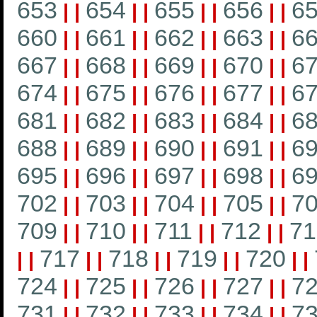
653
654
655
656
6
|
|
|
|
|
|
|
|
660
661
662
663
6
|
|
|
|
|
|
|
|
667
668
669
670
6
|
|
|
|
|
|
|
|
674
675
676
677
6
|
|
|
|
|
|
|
|
681
682
683
684
6
|
|
|
|
|
|
|
|
688
689
690
691
6
|
|
|
|
|
|
|
|
695
696
697
698
6
|
|
|
|
|
|
|
|
702
703
704
705
7
|
|
|
|
|
|
|
|
709
710
711
712
71
|
|
|
|
|
|
|
|
717
718
719
720
|
|
|
|
|
|
|
|
|
|
724
725
726
727
7
|
|
|
|
|
|
|
|
731
732
733
734
7
|
|
|
|
|
|
|
|