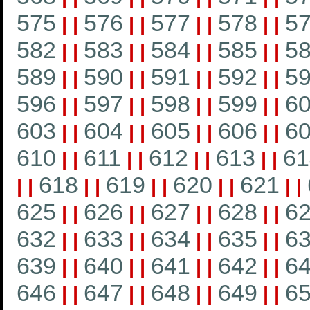
575
576
577
578
5
|
|
|
|
|
|
|
|
582
583
584
585
5
|
|
|
|
|
|
|
|
589
590
591
592
5
|
|
|
|
|
|
|
|
596
597
598
599
6
|
|
|
|
|
|
|
|
603
604
605
606
6
|
|
|
|
|
|
|
|
610
611
612
613
61
|
|
|
|
|
|
|
|
618
619
620
621
|
|
|
|
|
|
|
|
|
|
625
626
627
628
6
|
|
|
|
|
|
|
|
632
633
634
635
6
|
|
|
|
|
|
|
|
639
640
641
642
6
|
|
|
|
|
|
|
|
646
647
648
649
6
|
|
|
|
|
|
|
|