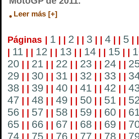
MotoGP de 2011.
Leer más [+]
1
2
3
4
5
Páginas
|
|
|
|
|
|
|
|
|
|
11
12
13
14
15
1
|
|
|
|
|
|
|
|
|
|
|
20
21
22
23
24
2
|
|
|
|
|
|
|
|
|
|
29
30
31
32
33
3
|
|
|
|
|
|
|
|
|
|
38
39
40
41
42
4
|
|
|
|
|
|
|
|
|
|
47
48
49
50
51
5
|
|
|
|
|
|
|
|
|
|
56
57
58
59
60
6
|
|
|
|
|
|
|
|
|
|
65
66
67
68
69
7
|
|
|
|
|
|
|
|
|
|
74
75
76
77
78
7
|
|
|
|
|
|
|
|
|
|