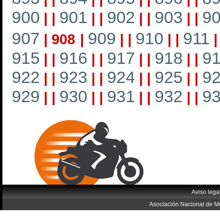
900
901
902
903
9
|
|
|
|
|
|
|
|
907
909
910
911
|
908
|
|
|
|
|
915
916
917
918
9
|
|
|
|
|
|
|
|
922
923
924
925
9
|
|
|
|
|
|
|
|
929
930
931
932
9
|
|
|
|
|
|
|
|
Aviso lega
Asociación Nacional de Mo