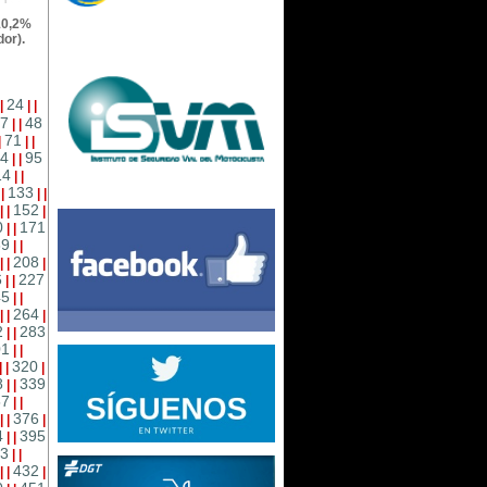
10,2%
or).
24
|
|
|
7
48
|
|
71
|
|
|
4
95
|
|
14
|
|
133
|
|
|
|
152
|
|
|
0
171
|
|
89
|
|
208
|
|
|
6
227
|
|
45
|
|
264
|
|
|
2
283
|
|
01
|
|
320
|
|
|
8
339
|
|
57
|
|
376
|
|
|
4
395
|
|
3
|
|
432
|
|
|