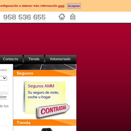
configuración u obtener más información
aquí
.
Contacto
Tienda
Voluntariado
IADO
Seguros
de los
Tienda