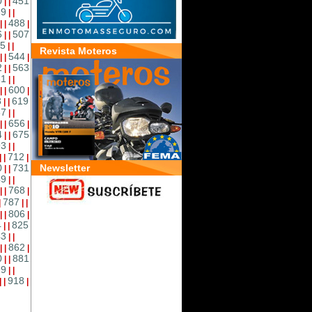
0
451
|
|
69
|
|
488
|
|
|
6
507
|
|
5
|
|
Revista Moteros
544
|
|
|
2
563
|
|
81
|
|
600
|
|
|
8
619
|
|
37
|
|
656
|
|
|
4
675
|
|
93
|
|
712
|
|
|
0
731
Newsletter
|
|
49
|
|
768
|
|
|
787
|
|
|
806
|
|
|
4
825
|
|
43
|
|
862
|
|
|
0
881
|
|
99
|
|
918
|
|
|