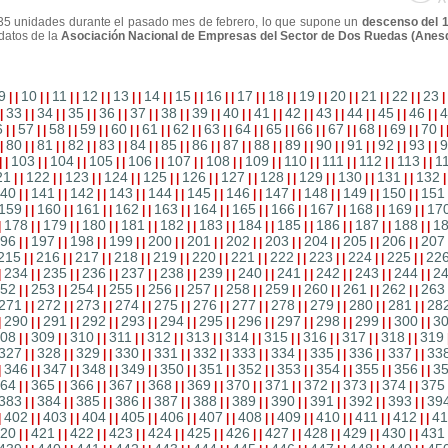
135 unidades durante el pasado mes de febrero, lo que supone un
descenso del 
datos de la
Asociación Nacional de Empresas del Sector de Dos Ruedas (Anesd
9
10
11
12
13
14
15
16
17
18
19
20
21
22
23
|
|
|
|
|
|
|
|
|
|
|
|
|
|
|
|
|
|
|
|
|
|
|
|
|
|
|
|
|
33
34
35
36
37
38
39
40
41
42
43
44
45
46
4
|
|
|
|
|
|
|
|
|
|
|
|
|
|
|
|
|
|
|
|
|
|
|
|
|
|
|
|
|
6
57
58
59
60
61
62
63
64
65
66
67
68
69
70
|
|
|
|
|
|
|
|
|
|
|
|
|
|
|
|
|
|
|
|
|
|
|
|
|
|
|
|
|
80
81
82
83
84
85
86
87
88
89
90
91
92
93
9
|
|
|
|
|
|
|
|
|
|
|
|
|
|
|
|
|
|
|
|
|
|
|
|
|
|
|
|
|
103
104
105
106
107
108
109
110
111
112
113
1
|
|
|
|
|
|
|
|
|
|
|
|
|
|
|
|
|
|
|
|
|
|
|
|
21
122
123
124
125
126
127
128
129
130
131
132
|
|
|
|
|
|
|
|
|
|
|
|
|
|
|
|
|
|
|
|
|
|
40
141
142
143
144
145
146
147
148
149
150
151
|
|
|
|
|
|
|
|
|
|
|
|
|
|
|
|
|
|
|
|
|
|
159
160
161
162
163
164
165
166
167
168
169
17
|
|
|
|
|
|
|
|
|
|
|
|
|
|
|
|
|
|
|
|
|
|
178
179
180
181
182
183
184
185
186
187
188
1
|
|
|
|
|
|
|
|
|
|
|
|
|
|
|
|
|
|
|
|
|
|
|
96
197
198
199
200
201
202
203
204
205
206
207
|
|
|
|
|
|
|
|
|
|
|
|
|
|
|
|
|
|
|
|
|
|
215
216
217
218
219
220
221
222
223
224
225
22
|
|
|
|
|
|
|
|
|
|
|
|
|
|
|
|
|
|
|
|
|
|
234
235
236
237
238
239
240
241
242
243
244
2
|
|
|
|
|
|
|
|
|
|
|
|
|
|
|
|
|
|
|
|
|
|
|
52
253
254
255
256
257
258
259
260
261
262
263
|
|
|
|
|
|
|
|
|
|
|
|
|
|
|
|
|
|
|
|
|
|
271
272
273
274
275
276
277
278
279
280
281
28
|
|
|
|
|
|
|
|
|
|
|
|
|
|
|
|
|
|
|
|
|
|
290
291
292
293
294
295
296
297
298
299
300
3
|
|
|
|
|
|
|
|
|
|
|
|
|
|
|
|
|
|
|
|
|
|
|
08
309
310
311
312
313
314
315
316
317
318
319
|
|
|
|
|
|
|
|
|
|
|
|
|
|
|
|
|
|
|
|
|
|
327
328
329
330
331
332
333
334
335
336
337
33
|
|
|
|
|
|
|
|
|
|
|
|
|
|
|
|
|
|
|
|
|
|
346
347
348
349
350
351
352
353
354
355
356
3
|
|
|
|
|
|
|
|
|
|
|
|
|
|
|
|
|
|
|
|
|
|
|
64
365
366
367
368
369
370
371
372
373
374
375
|
|
|
|
|
|
|
|
|
|
|
|
|
|
|
|
|
|
|
|
|
|
383
384
385
386
387
388
389
390
391
392
393
39
|
|
|
|
|
|
|
|
|
|
|
|
|
|
|
|
|
|
|
|
|
|
402
403
404
405
406
407
408
409
410
411
412
41
|
|
|
|
|
|
|
|
|
|
|
|
|
|
|
|
|
|
|
|
|
|
|
20
421
422
423
424
425
426
427
428
429
430
431
|
|
|
|
|
|
|
|
|
|
|
|
|
|
|
|
|
|
|
|
|
|