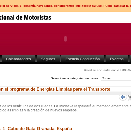
mejor servicio. Si continúa navegando, consideramos que acepta su uso. Puede cambiar la 
Colaboradores
Seguros
Escuela Conducción
Eventos
Usted se encuentra en:
VOLUNTAR
Seleccione la categoría que desee:
 en el programa de Energías Limpias para el Transporte
n de los vehículos de dos ruedas. La iniciativa respaldará el mercado emergente 
cnologías limpias y la creación de nuevos empleos.
o: 1 -Cabo de Gata-Granada, España