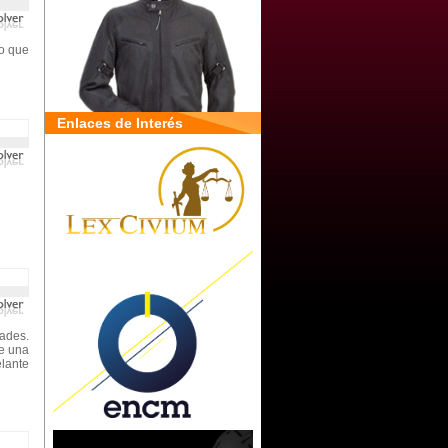
no que
Enlaces de Interés
dades.
te una
lante