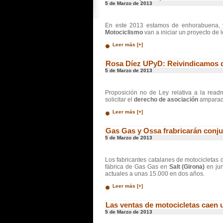
5 de Marzo de 2013
En este 2013 estamos de enhorabuena,
Motociclismo
van a iniciar un proyecto de 
Leer más [+]
Rosa Díez UPyD: Reivindicamos q
5 de Marzo de 2013
Proposición no de Ley relativa a la read
solicitar el
derecho de asociación
amparad
Leer más [+]
Gas Gas y Ossa frabricarán conju
5 de Marzo de 2013
Los fabricantes catalanes de motocicletas d
fábrica de Gas Gas en
Salt (Girona)
en jun
actuales a unas 15.000 en dos años.
Leer más [+]
Las ventas de motocicletas caen 
5 de Marzo de 2013