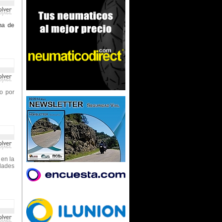
na de
o por
en la
dades