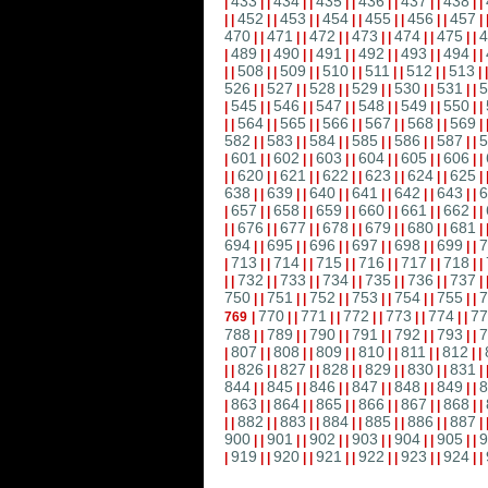
433
434
435
436
437
438
|
|
|
|
|
|
|
|
|
|
|
|
|
452
453
454
455
456
457
|
|
|
|
|
|
|
|
|
|
|
|
|
470
471
472
473
474
475
4
|
|
|
|
|
|
|
|
|
|
|
|
489
490
491
492
493
494
|
|
|
|
|
|
|
|
|
|
|
|
|
508
509
510
511
512
513
|
|
|
|
|
|
|
|
|
|
|
|
|
526
527
528
529
530
531
5
|
|
|
|
|
|
|
|
|
|
|
|
545
546
547
548
549
550
|
|
|
|
|
|
|
|
|
|
|
|
|
564
565
566
567
568
569
|
|
|
|
|
|
|
|
|
|
|
|
|
582
583
584
585
586
587
5
|
|
|
|
|
|
|
|
|
|
|
|
601
602
603
604
605
606
|
|
|
|
|
|
|
|
|
|
|
|
|
620
621
622
623
624
625
|
|
|
|
|
|
|
|
|
|
|
|
|
638
639
640
641
642
643
6
|
|
|
|
|
|
|
|
|
|
|
|
657
658
659
660
661
662
|
|
|
|
|
|
|
|
|
|
|
|
|
676
677
678
679
680
681
|
|
|
|
|
|
|
|
|
|
|
|
|
694
695
696
697
698
699
7
|
|
|
|
|
|
|
|
|
|
|
|
713
714
715
716
717
718
|
|
|
|
|
|
|
|
|
|
|
|
|
732
733
734
735
736
737
|
|
|
|
|
|
|
|
|
|
|
|
|
750
751
752
753
754
755
7
|
|
|
|
|
|
|
|
|
|
|
|
770
771
772
773
774
77
769
|
|
|
|
|
|
|
|
|
|
|
788
789
790
791
792
793
7
|
|
|
|
|
|
|
|
|
|
|
|
807
808
809
810
811
812
|
|
|
|
|
|
|
|
|
|
|
|
|
826
827
828
829
830
831
|
|
|
|
|
|
|
|
|
|
|
|
|
844
845
846
847
848
849
8
|
|
|
|
|
|
|
|
|
|
|
|
863
864
865
866
867
868
|
|
|
|
|
|
|
|
|
|
|
|
|
882
883
884
885
886
887
|
|
|
|
|
|
|
|
|
|
|
|
|
900
901
902
903
904
905
9
|
|
|
|
|
|
|
|
|
|
|
|
919
920
921
922
923
924
|
|
|
|
|
|
|
|
|
|
|
|
|