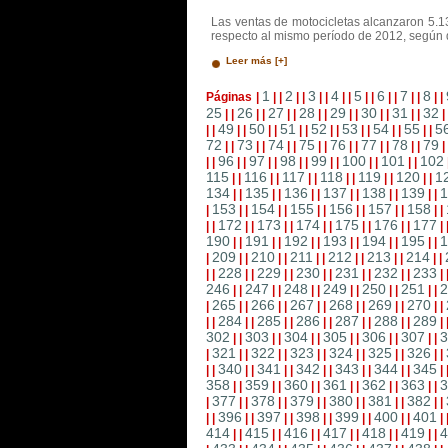
Las ventas de motocicletas alcanzaron 5.
respecto al mismo período de 2012, según 
Leer más [+]
1
2
3
4
5
6
7
8
Páginas
|
|
|
|
|
|
|
|
|
|
|
|
|
|
|
|
|
25
26
27
28
29
30
31
32
|
|
|
|
|
|
|
|
|
|
|
|
|
|
|
49
50
51
52
53
54
55
5
|
|
|
|
|
|
|
|
|
|
|
|
|
|
|
|
72
73
74
75
76
77
78
79
|
|
|
|
|
|
|
|
|
|
|
|
|
|
|
96
97
98
99
100
101
102
|
|
|
|
|
|
|
|
|
|
|
|
|
|
115
116
117
118
119
120
1
|
|
|
|
|
|
|
|
|
|
|
|
134
135
136
137
138
139
1
|
|
|
|
|
|
|
|
|
|
|
|
153
154
155
156
157
158
|
|
|
|
|
|
|
|
|
|
|
|
|
172
173
174
175
176
177
|
|
|
|
|
|
|
|
|
|
|
|
|
190
191
192
193
194
195
1
|
|
|
|
|
|
|
|
|
|
|
|
209
210
211
212
213
214
|
|
|
|
|
|
|
|
|
|
|
|
|
228
229
230
231
232
233
|
|
|
|
|
|
|
|
|
|
|
|
|
246
247
248
249
250
251
2
|
|
|
|
|
|
|
|
|
|
|
|
265
266
267
268
269
270
|
|
|
|
|
|
|
|
|
|
|
|
|
284
285
286
287
288
289
|
|
|
|
|
|
|
|
|
|
|
|
|
302
303
304
305
306
307
3
|
|
|
|
|
|
|
|
|
|
|
|
321
322
323
324
325
326
|
|
|
|
|
|
|
|
|
|
|
|
|
340
341
342
343
344
345
|
|
|
|
|
|
|
|
|
|
|
|
|
358
359
360
361
362
363
3
|
|
|
|
|
|
|
|
|
|
|
|
377
378
379
380
381
382
|
|
|
|
|
|
|
|
|
|
|
|
|
396
397
398
399
400
401
|
|
|
|
|
|
|
|
|
|
|
|
|
414
415
416
417
418
419
4
|
|
|
|
|
|
|
|
|
|
|
|