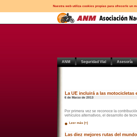
Nuestra web utiliza cookies propias para ofrecerle un 
ANM
Seguridad Vial
Asesoría
La UE incluirá a las motocicletas
6 de Marzo de 2013
Por primera vez se reconoce la contribució
vehículos alternativos, el desarrollo de te
Leer más [+]
Las diez mejores rutas del mund