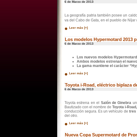
6 de Marzo de 2013
La geografía patria también posee un caldo
va del Cabo de Gata, en el pueblo de Níjar
Leer más [+]
Los modelos Hypermotard 2013 pro
6 de Marzo de 2013
Los nuevos modelos Hypermotard e
Ambos modelos estrenan el nuevo 
La gama mantiene el carácter “Hyp
Leer más [+]
Toyota i-Road, eléctrico biplaza d
6 de Marzo de 2013
Toyota estrena en el
Salón de Ginebra
un
Bautizado con el nombre de
Toyota i-Road
conducción segura. Es un vehículo de
tres
del otro.
Leer más [+]
Nueva Copa Supermotard de Prom