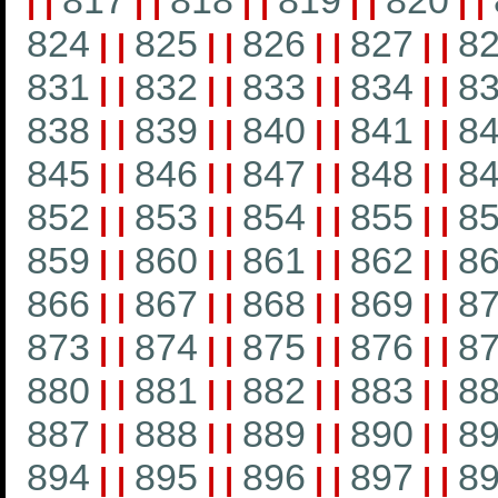
817
818
819
820
|
|
|
|
|
|
|
|
|
|
824
825
826
827
8
|
|
|
|
|
|
|
|
831
832
833
834
8
|
|
|
|
|
|
|
|
838
839
840
841
8
|
|
|
|
|
|
|
|
845
846
847
848
8
|
|
|
|
|
|
|
|
852
853
854
855
8
|
|
|
|
|
|
|
|
859
860
861
862
8
|
|
|
|
|
|
|
|
866
867
868
869
8
|
|
|
|
|
|
|
|
873
874
875
876
8
|
|
|
|
|
|
|
|
880
881
882
883
8
|
|
|
|
|
|
|
|
887
888
889
890
8
|
|
|
|
|
|
|
|
894
895
896
897
8
|
|
|
|
|
|
|
|