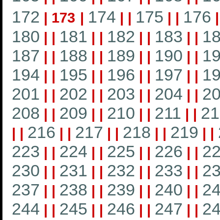
172
174
175
176
|
173
|
|
|
|
|
180
181
182
183
1
|
|
|
|
|
|
|
|
187
188
189
190
1
|
|
|
|
|
|
|
|
194
195
196
197
1
|
|
|
|
|
|
|
|
201
202
203
204
2
|
|
|
|
|
|
|
|
208
209
210
211
21
|
|
|
|
|
|
|
|
216
217
218
219
|
|
|
|
|
|
|
|
|
|
223
224
225
226
2
|
|
|
|
|
|
|
|
230
231
232
233
2
|
|
|
|
|
|
|
|
237
238
239
240
2
|
|
|
|
|
|
|
|
244
245
246
247
2
|
|
|
|
|
|
|
|