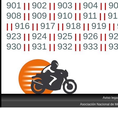
901
902
903
904
9
|
|
|
|
|
|
|
|
908
909
910
911
91
|
|
|
|
|
|
|
|
916
917
918
919
|
|
|
|
|
|
|
|
|
|
923
924
925
926
9
|
|
|
|
|
|
|
|
930
931
932
933
9
|
|
|
|
|
|
|
|
Aviso lega
Asociación Nacional de Mo