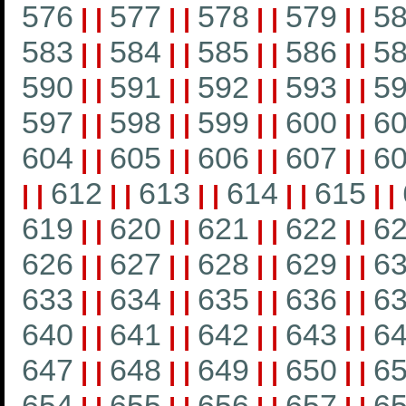
576
577
578
579
5
|
|
|
|
|
|
|
|
583
584
585
586
5
|
|
|
|
|
|
|
|
590
591
592
593
5
|
|
|
|
|
|
|
|
597
598
599
600
6
|
|
|
|
|
|
|
|
604
605
606
607
6
|
|
|
|
|
|
|
|
612
613
614
615
|
|
|
|
|
|
|
|
|
|
619
620
621
622
6
|
|
|
|
|
|
|
|
626
627
628
629
6
|
|
|
|
|
|
|
|
633
634
635
636
6
|
|
|
|
|
|
|
|
640
641
642
643
6
|
|
|
|
|
|
|
|
647
648
649
650
6
|
|
|
|
|
|
|
|
654
655
656
657
6