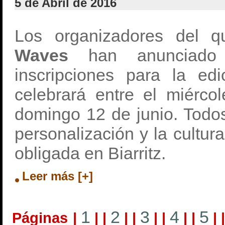
5 de Abril de 2016
Los organizadores del qu
Waves
han anunciado 
inscripciones para la ed
celebrará entre el miérco
domingo 12 de junio. Todo
personalización y la cultur
obligada en Biarritz.
Leer más [+]
1
2
3
4
5
Páginas
|
|
|
|
|
|
|
|
|
|