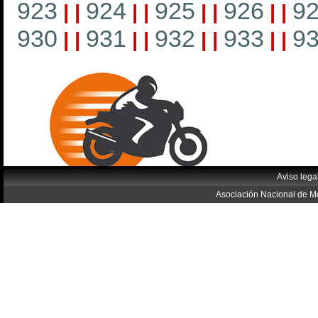
923
924
925
926
9
|
|
|
|
|
|
|
|
930
931
932
933
9
|
|
|
|
|
|
|
|
Aviso lega
Asociación Nacional de Mo