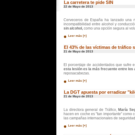
La carretera te pide SIN
22 de Mayo de 2013
Cerveceros de España ha lanzado una 
incompatibilidad entre alcohol y conducció
sin alcohol,
como una opción segura al vol
Leer más [+]
El 43% de las víctimas de tráfico 
21 de Mayo de 2013
El porcentaje de accidentados que sufre 
esta lesión es la más frecuente entre lo
reposacabezas.
Leer más [+]
La DGT apuesta por erradicar "kil
21 de Mayo de 2013
La directora general de Tráfico,
María Se
hacen en coche es "tan importante" como c
las campañas internacionales de seguridad 
Leer más [+]