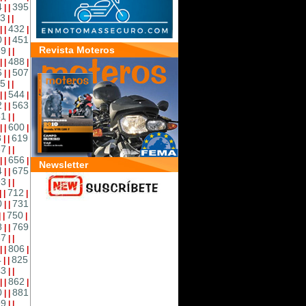
4
395
|
|
3
|
|
432
|
|
|
0
451
|
|
Revista Moteros
69
|
|
488
|
|
|
6
507
|
|
5
|
|
544
|
|
|
2
563
|
|
81
|
|
600
|
|
|
8
619
|
|
37
|
|
656
|
|
|
Newsletter
4
675
|
|
93
|
|
712
|
|
|
0
731
|
|
750
|
|
|
8
769
|
|
87
|
|
806
|
|
|
4
825
|
|
43
|
|
862
|
|
|
0
881
|
|
99
|
|