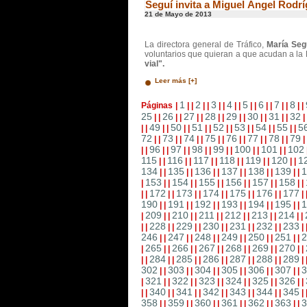
Seguí invita a Miguel Ángel Rodríg
21 de Mayo de 2013
La directora general de Tráfico,
María Seg
voluntarios que quieran a que acudan a la
vial".
Leer más [+]
1
2
3
4
5
6
7
8
Páginas
|
|
|
|
|
|
|
|
|
|
|
|
|
|
|
|
|
25
26
27
28
29
30
31
32
|
|
|
|
|
|
|
|
|
|
|
|
|
|
|
49
50
51
52
53
54
55
5
|
|
|
|
|
|
|
|
|
|
|
|
|
|
|
|
72
73
74
75
76
77
78
79
|
|
|
|
|
|
|
|
|
|
|
|
|
|
|
96
97
98
99
100
101
102
|
|
|
|
|
|
|
|
|
|
|
|
|
|
115
116
117
118
119
120
1
|
|
|
|
|
|
|
|
|
|
|
|
134
135
136
137
138
139
1
|
|
|
|
|
|
|
|
|
|
|
|
153
154
155
156
157
158
|
|
|
|
|
|
|
|
|
|
|
|
|
172
173
174
175
176
177
|
|
|
|
|
|
|
|
|
|
|
|
|
190
191
192
193
194
195
1
|
|
|
|
|
|
|
|
|
|
|
|
209
210
211
212
213
214
|
|
|
|
|
|
|
|
|
|
|
|
|
228
229
230
231
232
233
|
|
|
|
|
|
|
|
|
|
|
|
|
246
247
248
249
250
251
2
|
|
|
|
|
|
|
|
|
|
|
|
265
266
267
268
269
270
|
|
|
|
|
|
|
|
|
|
|
|
|
284
285
286
287
288
289
|
|
|
|
|
|
|
|
|
|
|
|
|
302
303
304
305
306
307
3
|
|
|
|
|
|
|
|
|
|
|
|
321
322
323
324
325
326
|
|
|
|
|
|
|
|
|
|
|
|
|
340
341
342
343
344
345
|
|
|
|
|
|
|
|
|
|
|
|
|
358
359
360
361
362
363
3
|
|
|
|
|
|
|
|
|
|
|
|