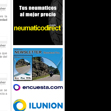
bre la
iedad
a que
te del
que se
ncia a