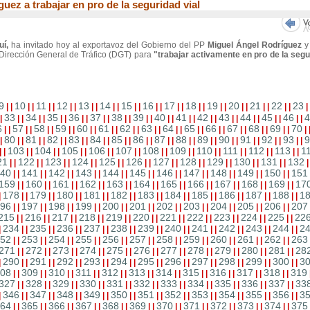
uez a trabajar en pro de la seguridad vial
uí,
ha invitado hoy al exportavoz del Gobierno del PP
Miguel Ángel Rodríguez
y
 Dirección General de Tráfico (DGT) para
"trabajar activamente en pro de la seg
9
10
11
12
13
14
15
16
17
18
19
20
21
22
23
|
|
|
|
|
|
|
|
|
|
|
|
|
|
|
|
|
|
|
|
|
|
|
|
|
|
|
|
|
33
34
35
36
37
38
39
40
41
42
43
44
45
46
4
|
|
|
|
|
|
|
|
|
|
|
|
|
|
|
|
|
|
|
|
|
|
|
|
|
|
|
|
|
6
57
58
59
60
61
62
63
64
65
66
67
68
69
70
|
|
|
|
|
|
|
|
|
|
|
|
|
|
|
|
|
|
|
|
|
|
|
|
|
|
|
|
|
80
81
82
83
84
85
86
87
88
89
90
91
92
93
9
|
|
|
|
|
|
|
|
|
|
|
|
|
|
|
|
|
|
|
|
|
|
|
|
|
|
|
|
|
103
104
105
106
107
108
109
110
111
112
113
1
|
|
|
|
|
|
|
|
|
|
|
|
|
|
|
|
|
|
|
|
|
|
|
|
21
122
123
124
125
126
127
128
129
130
131
132
|
|
|
|
|
|
|
|
|
|
|
|
|
|
|
|
|
|
|
|
|
|
40
141
142
143
144
145
146
147
148
149
150
151
|
|
|
|
|
|
|
|
|
|
|
|
|
|
|
|
|
|
|
|
|
|
159
160
161
162
163
164
165
166
167
168
169
17
|
|
|
|
|
|
|
|
|
|
|
|
|
|
|
|
|
|
|
|
|
|
178
179
180
181
182
183
184
185
186
187
188
1
|
|
|
|
|
|
|
|
|
|
|
|
|
|
|
|
|
|
|
|
|
|
|
96
197
198
199
200
201
202
203
204
205
206
207
|
|
|
|
|
|
|
|
|
|
|
|
|
|
|
|
|
|
|
|
|
|
215
216
217
218
219
220
221
222
223
224
225
22
|
|
|
|
|
|
|
|
|
|
|
|
|
|
|
|
|
|
|
|
|
|
234
235
236
237
238
239
240
241
242
243
244
2
|
|
|
|
|
|
|
|
|
|
|
|
|
|
|
|
|
|
|
|
|
|
|
52
253
254
255
256
257
258
259
260
261
262
263
|
|
|
|
|
|
|
|
|
|
|
|
|
|
|
|
|
|
|
|
|
|
271
272
273
274
275
276
277
278
279
280
281
28
|
|
|
|
|
|
|
|
|
|
|
|
|
|
|
|
|
|
|
|
|
|
290
291
292
293
294
295
296
297
298
299
300
3
|
|
|
|
|
|
|
|
|
|
|
|
|
|
|
|
|
|
|
|
|
|
|
08
309
310
311
312
313
314
315
316
317
318
319
|
|
|
|
|
|
|
|
|
|
|
|
|
|
|
|
|
|
|
|
|
|
327
328
329
330
331
332
333
334
335
336
337
33
|
|
|
|
|
|
|
|
|
|
|
|
|
|
|
|
|
|
|
|
|
|
346
347
348
349
350
351
352
353
354
355
356
3
|
|
|
|
|
|
|
|
|
|
|
|
|
|
|
|
|
|
|
|
|
|
|
64
365
366
367
368
369
370
371
372
373
374
375
|
|
|
|
|
|
|
|
|
|
|
|
|
|
|
|
|
|
|
|
|
|