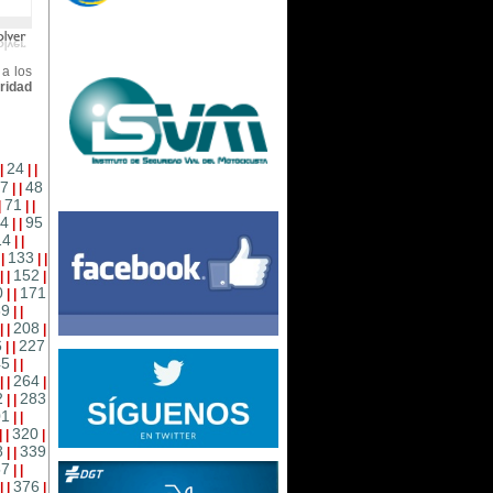
 a los
uridad
24
|
|
|
7
48
|
|
71
|
|
|
4
95
|
|
14
|
|
133
|
|
|
|
152
|
|
|
0
171
|
|
89
|
|
208
|
|
|
6
227
|
|
45
|
|
264
|
|
|
2
283
|
|
01
|
|
320
|
|
|
8
339
|
|
57
|
|
376
|
|
|