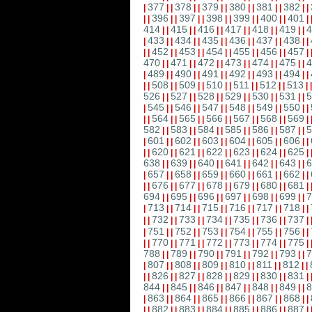
377
378
379
380
381
382
|
|
|
|
|
|
|
|
|
|
|
|
|
396
397
398
399
400
401
|
|
|
|
|
|
|
|
|
|
|
|
|
414
415
416
417
418
419
4
|
|
|
|
|
|
|
|
|
|
|
|
433
434
435
436
437
438
|
|
|
|
|
|
|
|
|
|
|
|
|
452
453
454
455
456
457
|
|
|
|
|
|
|
|
|
|
|
|
|
470
471
472
473
474
475
4
|
|
|
|
|
|
|
|
|
|
|
|
489
490
491
492
493
494
|
|
|
|
|
|
|
|
|
|
|
|
|
508
509
510
511
512
513
|
|
|
|
|
|
|
|
|
|
|
|
|
526
527
528
529
530
531
5
|
|
|
|
|
|
|
|
|
|
|
|
545
546
547
548
549
550
|
|
|
|
|
|
|
|
|
|
|
|
|
564
565
566
567
568
569
|
|
|
|
|
|
|
|
|
|
|
|
|
582
583
584
585
586
587
5
|
|
|
|
|
|
|
|
|
|
|
|
601
602
603
604
605
606
|
|
|
|
|
|
|
|
|
|
|
|
|
620
621
622
623
624
625
|
|
|
|
|
|
|
|
|
|
|
|
|
638
639
640
641
642
643
6
|
|
|
|
|
|
|
|
|
|
|
|
657
658
659
660
661
662
|
|
|
|
|
|
|
|
|
|
|
|
|
676
677
678
679
680
681
|
|
|
|
|
|
|
|
|
|
|
|
|
694
695
696
697
698
699
7
|
|
|
|
|
|
|
|
|
|
|
|
713
714
715
716
717
718
|
|
|
|
|
|
|
|
|
|
|
|
|
732
733
734
735
736
737
|
|
|
|
|
|
|
|
|
|
|
|
|
751
752
753
754
755
756
|
|
|
|
|
|
|
|
|
|
|
|
|
770
771
772
773
774
775
|
|
|
|
|
|
|
|
|
|
|
|
|
788
789
790
791
792
793
7
|
|
|
|
|
|
|
|
|
|
|
|
807
808
809
810
811
812
|
|
|
|
|
|
|
|
|
|
|
|
|
826
827
828
829
830
831
|
|
|
|
|
|
|
|
|
|
|
|
|
844
845
846
847
848
849
8
|
|
|
|
|
|
|
|
|
|
|
|
863
864
865
866
867
868
|
|
|
|
|
|
|
|
|
|
|
|
|
882
883
884
885
886
887
|
|
|
|
|
|
|
|
|
|
|
|
|