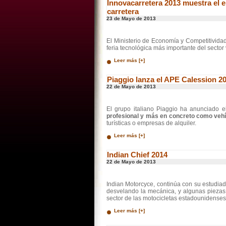
Innovacarretera 2013 muestra el 
carretera
23 de Mayo de 2013
El Ministerio de Economía y Competitividad
feria tecnológica más importante del secto
Leer más [+]
Piaggio lanza el APE Calession 2
22 de Mayo de 2013
El grupo italiano Piaggio ha anunciado 
profesional y más en concreto como vehíc
turísticas o empresas de alquiler.
Leer más [+]
Indian Chief 2014
22 de Mayo de 2013
Indian Motorcyce, continúa con su estudia
desvelando la mecánica, y algunas piezas 
sector de las motocicletas estadounidenses
Leer más [+]