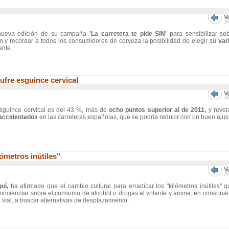
nueva edición de su campaña
'La carretera te pide SIN'
para sensibilizar so
n y recordar a todos los consumidores de cerveza la posibilidad de elegir su
var
ante.
sufre esguince cervical
esguince cervical es del 43 %, más de
ocho puntos superior al de 2011,
y revel
s accidentados
en las carreteras españolas, que se podría reducir con un buen ajus
ómetros inútiles"
guí,
ha afirmado que el cambio cultural para erradicar los "kilómetros inútiles" 
oncienciar sobre el consumo de alcohol o drogas al volante y anima, en consona
vial, a buscar alternativas de desplazamiento.