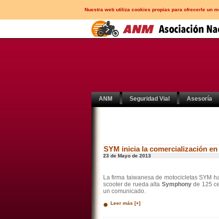
Nuestra web utiliza cookies propias para ofrecerle un 
ANM
Seguridad Vial
Asesoría
SYM inicia la comercialización 
23 de Mayo de 2013
La firma taiwanesa de motocicletas SYM ha
scooter de rueda alta
Symphony
de 125 ce
un comunicado.
Leer más [+]