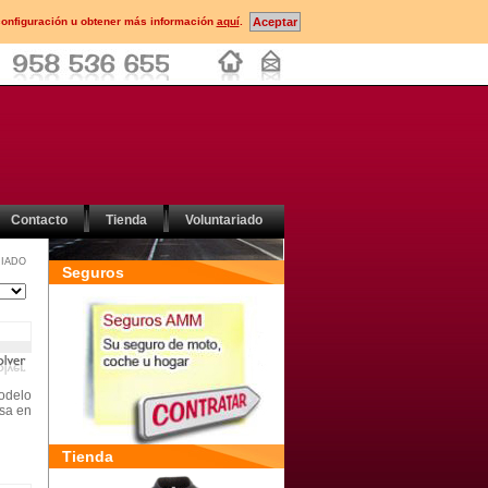
configuración u obtener más información
aquí
.
Contacto
Tienda
Voluntariado
IADO
Seguros
modelo
esa en
Tienda