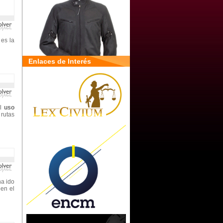
 es la
Enlaces de Interés
al
uso
 rutas
ha ido
 en el