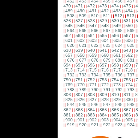
452
453
454
455
456
457
|
|
|
|
|
|
|
|
|
|
|
|
|
470
471
472
473
474
475
4
|
|
|
|
|
|
|
|
|
|
|
|
489
490
491
492
493
494
|
|
|
|
|
|
|
|
|
|
|
|
|
508
509
510
511
512
513
|
|
|
|
|
|
|
|
|
|
|
|
|
526
527
528
529
530
531
5
|
|
|
|
|
|
|
|
|
|
|
|
545
546
547
548
549
550
|
|
|
|
|
|
|
|
|
|
|
|
|
564
565
566
567
568
569
|
|
|
|
|
|
|
|
|
|
|
|
|
582
583
584
585
586
587
5
|
|
|
|
|
|
|
|
|
|
|
|
601
602
603
604
605
606
|
|
|
|
|
|
|
|
|
|
|
|
|
620
621
622
623
624
625
|
|
|
|
|
|
|
|
|
|
|
|
|
638
639
640
641
642
643
6
|
|
|
|
|
|
|
|
|
|
|
|
657
658
659
660
661
662
|
|
|
|
|
|
|
|
|
|
|
|
|
676
677
678
679
680
681
|
|
|
|
|
|
|
|
|
|
|
|
|
694
695
696
697
698
699
7
|
|
|
|
|
|
|
|
|
|
|
|
713
714
715
716
717
718
|
|
|
|
|
|
|
|
|
|
|
|
|
732
733
734
735
736
737
|
|
|
|
|
|
|
|
|
|
|
|
|
750
751
752
753
754
755
7
|
|
|
|
|
|
|
|
|
|
|
|
769
770
771
772
773
774
|
|
|
|
|
|
|
|
|
|
|
|
|
788
789
790
791
792
793
|
|
|
|
|
|
|
|
|
|
|
|
|
806
807
808
809
810
811
8
|
|
|
|
|
|
|
|
|
|
|
|
825
826
827
828
829
830
|
|
|
|
|
|
|
|
|
|
|
|
|
844
845
846
847
848
849
|
|
|
|
|
|
|
|
|
|
|
|
|
862
863
864
865
866
867
8
|
|
|
|
|
|
|
|
|
|
|
|
881
882
883
884
885
886
8
|
|
|
|
|
|
|
|
|
|
|
|
900
901
902
903
904
905
|
|
|
|
|
|
|
|
|
|
|
|
|
919
920
921
922
923
924
|
|
|
|
|
|
|
|
|
|
|
|
|