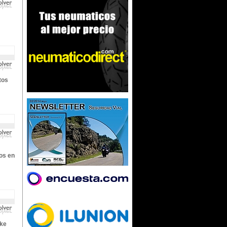
tos
ios en
ike