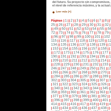
del futuro. Su proyecto sin compromisos, 
el nivel de referencia máximo, y la actual
Leer más [+]
1
2
3
4
5
6
7
8
Páginas
|
|
|
|
|
|
|
|
|
|
|
|
|
|
|
|
|
25
26
27
28
29
30
31
32
|
|
|
|
|
|
|
|
|
|
|
|
|
|
|
49
50
51
52
53
54
55
5
|
|
|
|
|
|
|
|
|
|
|
|
|
|
|
|
72
73
74
75
76
77
78
79
|
|
|
|
|
|
|
|
|
|
|
|
|
|
|
96
97
98
99
100
101
102
|
|
|
|
|
|
|
|
|
|
|
|
|
|
115
116
117
118
119
120
1
|
|
|
|
|
|
|
|
|
|
|
|
134
135
136
137
138
139
1
|
|
|
|
|
|
|
|
|
|
|
|
153
154
155
156
157
158
|
|
|
|
|
|
|
|
|
|
|
|
|
172
173
174
175
176
177
|
|
|
|
|
|
|
|
|
|
|
|
|
190
191
192
193
194
195
1
|
|
|
|
|
|
|
|
|
|
|
|
209
210
211
212
213
214
|
|
|
|
|
|
|
|
|
|
|
|
|
228
229
230
231
232
233
|
|
|
|
|
|
|
|
|
|
|
|
|
246
247
248
249
250
251
2
|
|
|
|
|
|
|
|
|
|
|
|
265
266
267
268
269
270
|
|
|
|
|
|
|
|
|
|
|
|
|
284
285
286
287
288
289
|
|
|
|
|
|
|
|
|
|
|
|
|
302
303
304
305
306
307
3
|
|
|
|
|
|
|
|
|
|
|
|
321
322
323
324
325
326
|
|
|
|
|
|
|
|
|
|
|
|
|
340
341
342
343
344
345
|
|
|
|
|
|
|
|
|
|
|
|
|
358
359
360
361
362
363
3
|
|
|
|
|
|
|
|
|
|
|
|
377
378
379
380
381
382
|
|
|
|
|
|
|
|
|
|
|
|
|
396
397
398
399
400
401
|
|
|
|
|
|
|
|
|
|
|
|
|
414
415
416
417
418
419
4
|
|
|
|
|
|
|
|
|
|
|
|
433
434
435
436
437
438
|
|
|
|
|
|
|
|
|
|
|
|
|