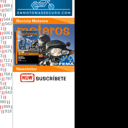
69
|
|
488
|
|
|
6
507
|
|
5
|
|
544
|
|
|
Revista Moteros
2
563
|
|
81
|
|
600
|
|
|
8
619
|
|
37
|
|
656
|
|
|
4
675
|
|
93
|
|
712
|
|
|
0
731
|
|
Newsletter
49
|
|
768
|
|
|
6
787
|
|
05
|
|
824
|
|
|
2
843
|
|
61
|
|
880
|
|
899
|
|
|
7
918
|
|