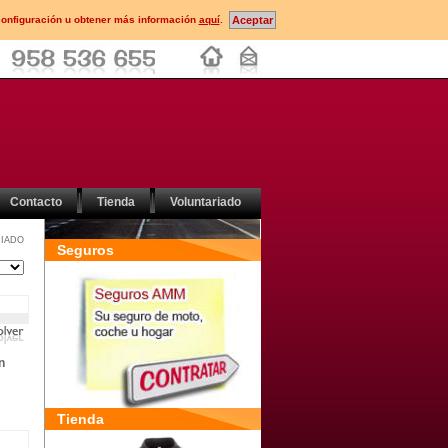
configuración u obtener más información
aquí
.
Contacto
Tienda
Voluntariado
IADO
Seguros
n
Tienda