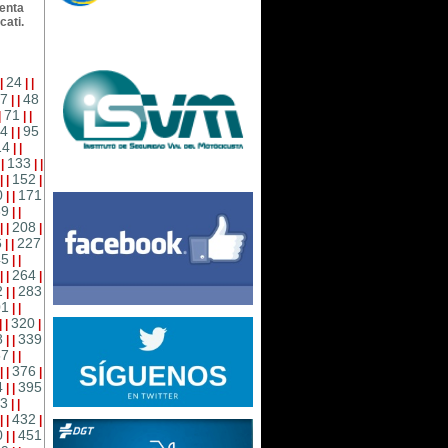
senta
cati.
24
|
|
|
7
48
|
|
71
|
|
|
4
95
|
|
14
|
|
133
|
|
|
|
152
|
|
|
0
171
|
|
89
|
|
208
|
|
|
6
227
|
|
45
|
|
264
|
|
|
2
283
|
|
01
|
|
320
|
|
|
8
339
|
|
57
|
|
376
|
|
|
4
395
|
|
3
|
|
432
|
|
|
0
451
|
|