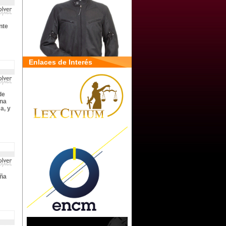
nte
Enlaces de Interés
de
una
a, y
aña