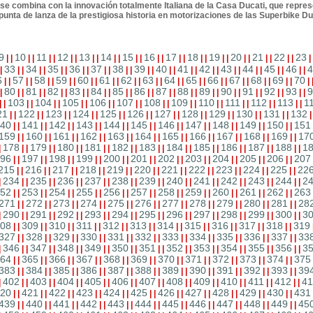
se combina con la innovación totalmente Italiana de la Casa Ducati, que repre
 punta de lanza de la prestigiosa historia en motorizaciones de las Superbike Du
9
10
11
12
13
14
15
16
17
18
19
20
21
22
23
|
|
|
|
|
|
|
|
|
|
|
|
|
|
|
|
|
|
|
|
|
|
|
|
|
|
|
|
|
33
34
35
36
37
38
39
40
41
42
43
44
45
46
4
|
|
|
|
|
|
|
|
|
|
|
|
|
|
|
|
|
|
|
|
|
|
|
|
|
|
|
|
|
6
57
58
59
60
61
62
63
64
65
66
67
68
69
70
|
|
|
|
|
|
|
|
|
|
|
|
|
|
|
|
|
|
|
|
|
|
|
|
|
|
|
|
|
80
81
82
83
84
85
86
87
88
89
90
91
92
93
9
|
|
|
|
|
|
|
|
|
|
|
|
|
|
|
|
|
|
|
|
|
|
|
|
|
|
|
|
|
103
104
105
106
107
108
109
110
111
112
113
1
|
|
|
|
|
|
|
|
|
|
|
|
|
|
|
|
|
|
|
|
|
|
|
|
21
122
123
124
125
126
127
128
129
130
131
132
|
|
|
|
|
|
|
|
|
|
|
|
|
|
|
|
|
|
|
|
|
|
40
141
142
143
144
145
146
147
148
149
150
151
|
|
|
|
|
|
|
|
|
|
|
|
|
|
|
|
|
|
|
|
|
|
159
160
161
162
163
164
165
166
167
168
169
17
|
|
|
|
|
|
|
|
|
|
|
|
|
|
|
|
|
|
|
|
|
|
178
179
180
181
182
183
184
185
186
187
188
1
|
|
|
|
|
|
|
|
|
|
|
|
|
|
|
|
|
|
|
|
|
|
|
96
197
198
199
200
201
202
203
204
205
206
207
|
|
|
|
|
|
|
|
|
|
|
|
|
|
|
|
|
|
|
|
|
|
215
216
217
218
219
220
221
222
223
224
225
22
|
|
|
|
|
|
|
|
|
|
|
|
|
|
|
|
|
|
|
|
|
|
234
235
236
237
238
239
240
241
242
243
244
2
|
|
|
|
|
|
|
|
|
|
|
|
|
|
|
|
|
|
|
|
|
|
|
52
253
254
255
256
257
258
259
260
261
262
263
|
|
|
|
|
|
|
|
|
|
|
|
|
|
|
|
|
|
|
|
|
|
271
272
273
274
275
276
277
278
279
280
281
28
|
|
|
|
|
|
|
|
|
|
|
|
|
|
|
|
|
|
|
|
|
|
290
291
292
293
294
295
296
297
298
299
300
3
|
|
|
|
|
|
|
|
|
|
|
|
|
|
|
|
|
|
|
|
|
|
|
08
309
310
311
312
313
314
315
316
317
318
319
|
|
|
|
|
|
|
|
|
|
|
|
|
|
|
|
|
|
|
|
|
|
327
328
329
330
331
332
333
334
335
336
337
33
|
|
|
|
|
|
|
|
|
|
|
|
|
|
|
|
|
|
|
|
|
|
346
347
348
349
350
351
352
353
354
355
356
3
|
|
|
|
|
|
|
|
|
|
|
|
|
|
|
|
|
|
|
|
|
|
|
64
365
366
367
368
369
370
371
372
373
374
375
|
|
|
|
|
|
|
|
|
|
|
|
|
|
|
|
|
|
|
|
|
|
383
384
385
386
387
388
389
390
391
392
393
39
|
|
|
|
|
|
|
|
|
|
|
|
|
|
|
|
|
|
|
|
|
|
402
403
404
405
406
407
408
409
410
411
412
41
|
|
|
|
|
|
|
|
|
|
|
|
|
|
|
|
|
|
|
|
|
|
|
20
421
422
423
424
425
426
427
428
429
430
431
|
|
|
|
|
|
|
|
|
|
|
|
|
|
|
|
|
|
|
|
|
|
439
440
441
442
443
444
445
446
447
448
449
45
|
|
|
|
|
|
|
|
|
|
|
|
|
|
|
|
|
|
|
|
|
|