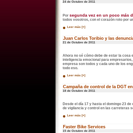
24 de Octubre de 2011
segunda vez en un poco más d
Por
todos vosotros, con el corazón roto por un
Leer más [+]
Juan Carlos Toribio y las denunci
21 de Octubre de 2011
Ahora no sé cómo debe de estar la cosa 
inteligencia emocional para empresarios, 
empresa son todos y cada uno de los engra
todo eso.
Leer más [+]
Campaña de control de la DGT en
18 de Octubre de 2011
Desde el día 17 y hasta el domingo 23 de
de vigilancia y control en las carreteras 
Leer más [+]
Faster Bike Services
15 de Octubre de 2011