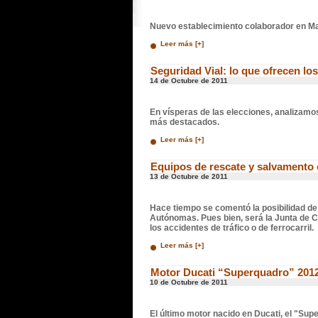
Nuevo establecimiento colaborador en M
Leer más [+]
Seguridad Vial: lo que ofrecen los
14 de Octubre de 2011
En vísperas de las elecciones, analizamos
más destacados.
Leer más [+]
Equipos de rescate y salvamento 
13 de Octubre de 2011
Hace tiempo se comentó la posibilidad de
Autónomas. Pues bien, será la Junta de Cas
los accidentes de tráfico o de ferrocarril.
Leer más [+]
Motor Ducati “Superquadro” 201
10 de Octubre de 2011
El último motor nacido en Ducati, el "Supe