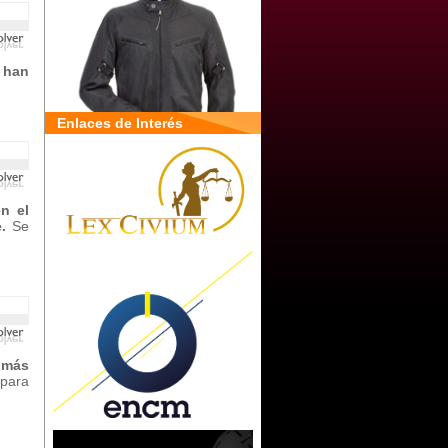
 han
Enlaces de Interés
en el
.
Se
 más
 para