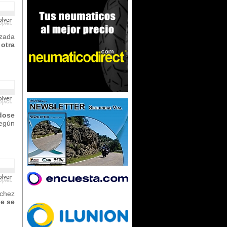
izada
otra
dose
egún
nchez
e se