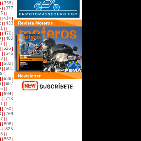
358
|
|
|
6
377
|
|
95
|
|
414
|
|
|
2
433
Revista Moteros
|
|
51
|
|
470
|
|
|
8
489
|
|
07
|
|
526
|
|
|
4
545
|
|
63
|
|
582
|
|
|
0
601
|
|
9
|
|
Newsletter
638
|
|
|
6
657
|
|
75
|
|
694
|
|
|
2
713
|
|
31
|
|
750
|
|
|
8
769
|
|
87
|
|
806
|
|
|
4
825
|
|
43
|
|
862
|
|
|