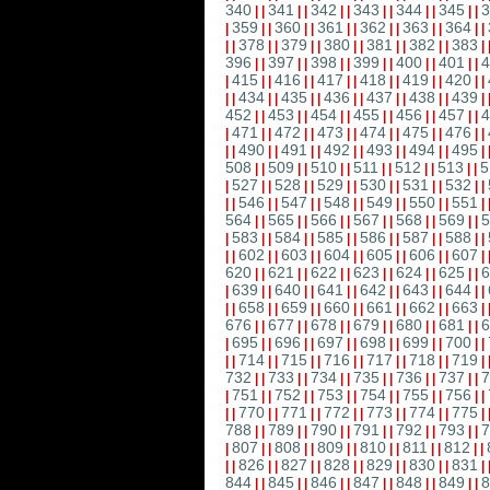
340
341
342
343
344
345
3
|
|
|
|
|
|
|
|
|
|
|
|
359
360
361
362
363
364
|
|
|
|
|
|
|
|
|
|
|
|
|
378
379
380
381
382
383
|
|
|
|
|
|
|
|
|
|
|
|
|
396
397
398
399
400
401
4
|
|
|
|
|
|
|
|
|
|
|
|
415
416
417
418
419
420
|
|
|
|
|
|
|
|
|
|
|
|
|
434
435
436
437
438
439
|
|
|
|
|
|
|
|
|
|
|
|
|
452
453
454
455
456
457
4
|
|
|
|
|
|
|
|
|
|
|
|
471
472
473
474
475
476
|
|
|
|
|
|
|
|
|
|
|
|
|
490
491
492
493
494
495
|
|
|
|
|
|
|
|
|
|
|
|
|
508
509
510
511
512
513
5
|
|
|
|
|
|
|
|
|
|
|
|
527
528
529
530
531
532
|
|
|
|
|
|
|
|
|
|
|
|
|
546
547
548
549
550
551
|
|
|
|
|
|
|
|
|
|
|
|
|
564
565
566
567
568
569
5
|
|
|
|
|
|
|
|
|
|
|
|
583
584
585
586
587
588
|
|
|
|
|
|
|
|
|
|
|
|
|
602
603
604
605
606
607
|
|
|
|
|
|
|
|
|
|
|
|
|
620
621
622
623
624
625
6
|
|
|
|
|
|
|
|
|
|
|
|
639
640
641
642
643
644
|
|
|
|
|
|
|
|
|
|
|
|
|
658
659
660
661
662
663
|
|
|
|
|
|
|
|
|
|
|
|
|
676
677
678
679
680
681
6
|
|
|
|
|
|
|
|
|
|
|
|
695
696
697
698
699
700
|
|
|
|
|
|
|
|
|
|
|
|
|
714
715
716
717
718
719
|
|
|
|
|
|
|
|
|
|
|
|
|
732
733
734
735
736
737
7
|
|
|
|
|
|
|
|
|
|
|
|
751
752
753
754
755
756
|
|
|
|
|
|
|
|
|
|
|
|
|
770
771
772
773
774
775
|
|
|
|
|
|
|
|
|
|
|
|
|
788
789
790
791
792
793
7
|
|
|
|
|
|
|
|
|
|
|
|
807
808
809
810
811
812
|
|
|
|
|
|
|
|
|
|
|
|
|
826
827
828
829
830
831
|
|
|
|
|
|
|
|
|
|
|
|
|
844
845
846
847
848
849
8
|
|
|
|
|
|
|
|
|
|
|
|