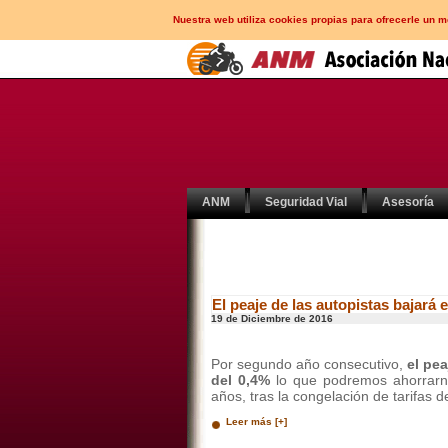
Nuestra web utiliza cookies propias para ofrecerle un 
ANM
Seguridad Vial
Asesoría
El peaje de las autopistas bajará 
19 de Diciembre de 2016
Por segundo año consecutivo,
el pea
del 0,4%
lo que podremos ahorrarn
años, tras la congelación de tarifas d
Leer más [+]