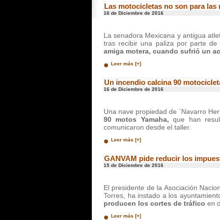
Las motocicletas no son para las
16 de Diciembre de 2016
La senadora Mexicana y antigua atle
tras recibir una paliza por parte 
amiga motera, cuando sufrió un a
Leer más [+]
Un incendio calcina 90 motociclet
16 de Diciembre de 2016
Una nave propiedad de `Navarro Her
90 motos Yamaha,
que han result
comunicaron desde el taller.
Leer más [+]
GANVAM pide reducir los impuesto
15 de Diciembre de 2016
El presidente de la Asociación Nacio
Torres, ha instado a los ayuntamient
producen los cortes de tráfico
en d
Leer más [+]