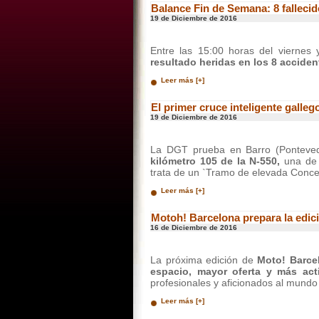
Balance Fin de Semana: 8 falleci
19 de Diciembre de 2016
Entre las 15:00 horas del viernes
resultado heridas en los 8 acciden
Leer más [+]
El primer cruce inteligente galle
19 de Diciembre de 2016
La DGT prueba en Barro (Pontevedra
kilómetro 105 de la N-550,
una de 
trata de un `Tramo de elevada Conce
Leer más [+]
Motoh! Barcelona prepara la edic
16 de Diciembre de 2016
La próxima edición de
Moto! Barc
espacio, mayor oferta y más act
profesionales y aficionados al mundo
Leer más [+]