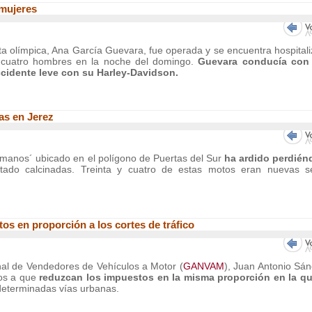
 mujeres
ta olímpica, Ana García Guevara, fue operada y se encuentra hospital
de cuatro hombres en la noche del domingo.
Guevara conducía con 
ccidente leve con su Harley-Davidson.
as en Jerez
manos´ ubicado en el polígono de Puertas del Sur
ha ardido perdién
ado calcinadas. Treinta y cuatro de estas motos eran nuevas s
s en proporción a los cortes de tráfico
nal de Vendedores de Vehículos a Motor (
GANVAM
), Juan Antonio Sá
os a que
reduzcan los impuestos en la misma proporción en la qu
eterminadas vías urbanas.