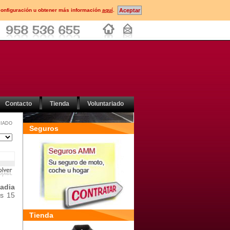
configuración u obtener más información
aquí
.
Contacto
Tienda
Voluntariado
IADO
Seguros
adia
os 15
Tienda