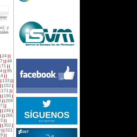
as) y
ción
24
|
|
|
7
48
|
|
71
|
|
|
4
95
|
|
14
|
|
133
|
|
|
|
152
|
|
|
171
|
|
|
190
|
|
|
8
209
|
|
7
|
|
246
|
|
|
4
265
|
|
83
|
|
302
|
|
|
0
321
|
|
39
|
|