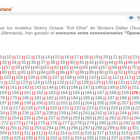
ctane´
que los modelos Victory Octane
“Evil Ethel”
de Strokers Dallas (Tex
(Alemania), han ganado el
concurso entre concesionarios “Opera
9
10
11
12
13
14
15
16
17
18
19
20
21
22
23
|
|
|
|
|
|
|
|
|
|
|
|
|
|
|
|
|
|
|
|
|
|
|
|
|
|
|
|
|
33
34
35
36
37
38
39
40
41
42
43
44
45
46
4
|
|
|
|
|
|
|
|
|
|
|
|
|
|
|
|
|
|
|
|
|
|
|
|
|
|
|
|
|
6
57
58
59
60
61
62
63
64
65
66
67
68
69
70
|
|
|
|
|
|
|
|
|
|
|
|
|
|
|
|
|
|
|
|
|
|
|
|
|
|
|
|
|
80
81
82
83
84
85
86
87
88
89
90
91
92
93
9
|
|
|
|
|
|
|
|
|
|
|
|
|
|
|
|
|
|
|
|
|
|
|
|
|
|
|
|
|
103
104
105
106
107
108
109
110
111
112
113
1
|
|
|
|
|
|
|
|
|
|
|
|
|
|
|
|
|
|
|
|
|
|
|
|
21
122
123
124
125
126
127
128
129
130
131
132
|
|
|
|
|
|
|
|
|
|
|
|
|
|
|
|
|
|
|
|
|
|
40
141
142
143
144
145
146
147
148
149
150
151
|
|
|
|
|
|
|
|
|
|
|
|
|
|
|
|
|
|
|
|
|
|
159
160
161
162
163
164
165
166
167
168
169
|
|
|
|
|
|
|
|
|
|
|
|
|
|
|
|
|
|
|
|
|
170
78
179
180
181
182
183
184
185
186
187
188
189
|
|
|
|
|
|
|
|
|
|
|
|
|
|
|
|
|
|
|
|
|
|
197
198
199
200
201
202
203
204
205
206
207
20
|
|
|
|
|
|
|
|
|
|
|
|
|
|
|
|
|
|
|
|
|
|
216
217
218
219
220
221
222
223
224
225
226
22
|
|
|
|
|
|
|
|
|
|
|
|
|
|
|
|
|
|
|
|
|
|
|
34
235
236
237
238
239
240
241
242
243
244
245
|
|
|
|
|
|
|
|
|
|
|
|
|
|
|
|
|
|
|
|
|
|
253
254
255
256
257
258
259
260
261
262
263
26
|
|
|
|
|
|
|
|
|
|
|
|
|
|
|
|
|
|
|
|
|
|
272
273
274
275
276
277
278
279
280
281
282
2
|
|
|
|
|
|
|
|
|
|
|
|
|
|
|
|
|
|
|
|
|
|
|
90
291
292
293
294
295
296
297
298
299
300
301
|
|
|
|
|
|
|
|
|
|
|
|
|
|
|
|
|
|
|
|
|
|
309
310
311
312
313
314
315
316
317
318
319
32
|
|
|
|
|
|
|
|
|
|
|
|
|
|
|
|
|
|
|
|
|
|
328
329
330
331
332
333
334
335
336
337
338
3
|
|
|
|
|
|
|
|
|
|
|
|
|
|
|
|
|
|
|
|
|
|
|