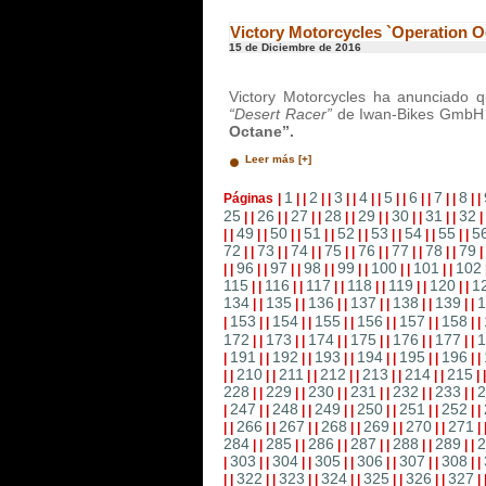
Victory Motorcycles `Operation O
15 de Diciembre de 2016
Victory Motorcycles ha anunciado 
“Desert Racer”
de Iwan-Bikes GmbH 
Octane”.
Leer más [+]
1
2
3
4
5
6
7
8
Páginas
|
|
|
|
|
|
|
|
|
|
|
|
|
|
|
|
|
25
26
27
28
29
30
31
32
|
|
|
|
|
|
|
|
|
|
|
|
|
|
|
49
50
51
52
53
54
55
5
|
|
|
|
|
|
|
|
|
|
|
|
|
|
|
|
72
73
74
75
76
77
78
79
|
|
|
|
|
|
|
|
|
|
|
|
|
|
|
96
97
98
99
100
101
102
|
|
|
|
|
|
|
|
|
|
|
|
|
|
115
116
117
118
119
120
1
|
|
|
|
|
|
|
|
|
|
|
|
134
135
136
137
138
139
1
|
|
|
|
|
|
|
|
|
|
|
|
153
154
155
156
157
158
|
|
|
|
|
|
|
|
|
|
|
|
|
172
173
174
175
176
177
1
|
|
|
|
|
|
|
|
|
|
|
|
191
192
193
194
195
196
|
|
|
|
|
|
|
|
|
|
|
|
|
210
211
212
213
214
215
|
|
|
|
|
|
|
|
|
|
|
|
|
228
229
230
231
232
233
2
|
|
|
|
|
|
|
|
|
|
|
|
247
248
249
250
251
252
|
|
|
|
|
|
|
|
|
|
|
|
|
266
267
268
269
270
271
|
|
|
|
|
|
|
|
|
|
|
|
|
284
285
286
287
288
289
2
|
|
|
|
|
|
|
|
|
|
|
|
303
304
305
306
307
308
|
|
|
|
|
|
|
|
|
|
|
|
|
322
323
324
325
326
327
|
|
|
|
|
|
|
|
|
|
|
|
|