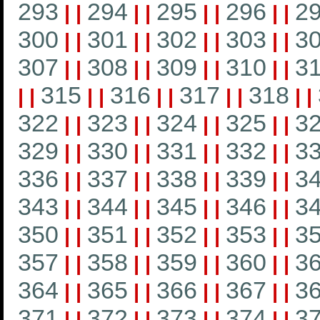
293
294
295
296
2
|
|
|
|
|
|
|
|
300
301
302
303
3
|
|
|
|
|
|
|
|
307
308
309
310
3
|
|
|
|
|
|
|
|
315
316
317
318
|
|
|
|
|
|
|
|
|
|
322
323
324
325
3
|
|
|
|
|
|
|
|
329
330
331
332
3
|
|
|
|
|
|
|
|
336
337
338
339
3
|
|
|
|
|
|
|
|
343
344
345
346
3
|
|
|
|
|
|
|
|
350
351
352
353
3
|
|
|
|
|
|
|
|
357
358
359
360
3
|
|
|
|
|
|
|
|
364
365
366
367
3
|
|
|
|
|
|
|
|
371
372
373
374
3
|
|
|
|
|
|
|
|