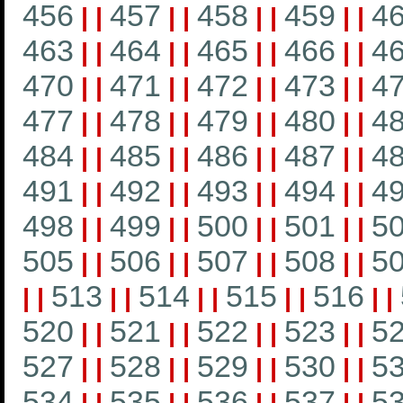
456
457
458
459
4
|
|
|
|
|
|
|
|
463
464
465
466
4
|
|
|
|
|
|
|
|
470
471
472
473
4
|
|
|
|
|
|
|
|
477
478
479
480
4
|
|
|
|
|
|
|
|
484
485
486
487
4
|
|
|
|
|
|
|
|
491
492
493
494
4
|
|
|
|
|
|
|
|
498
499
500
501
5
|
|
|
|
|
|
|
|
505
506
507
508
5
|
|
|
|
|
|
|
|
513
514
515
516
|
|
|
|
|
|
|
|
|
|
520
521
522
523
5
|
|
|
|
|
|
|
|
527
528
529
530
5
|
|
|
|
|
|
|
|
534
535
536
537
5