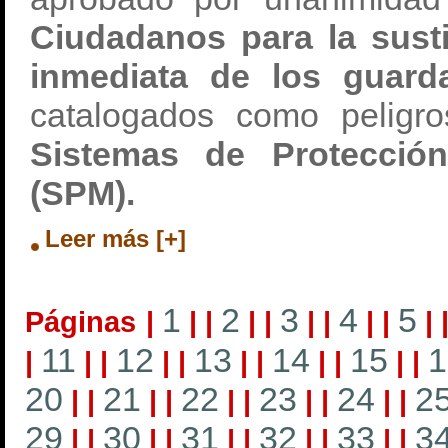
Ciudadanos para la sust
inmediata de los guard
catalogados como peligro
Sistemas de Protección
(SPM).
Leer más [+]
1
2
3
4
5
Páginas
|
|
|
|
|
|
|
|
|
|
11
12
13
14
15
1
|
|
|
|
|
|
|
|
|
|
|
20
21
22
23
24
2
|
|
|
|
|
|
|
|
|
|
29
30
31
32
33
3
|
|
|
|
|
|
|
|
|
|