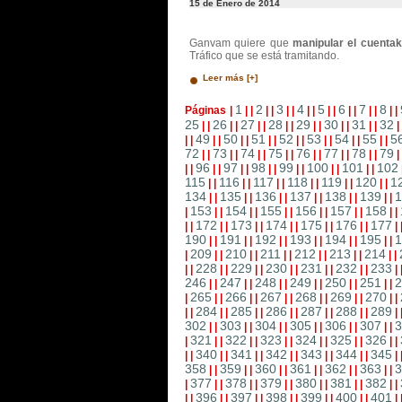
15 de Enero de 2014
Ganvam quiere que
manipular el cuentak
Tráfico que se está tramitando.
Leer más [+]
1
2
3
4
5
6
7
8
Páginas
|
|
|
|
|
|
|
|
|
|
|
|
|
|
|
|
|
25
26
27
28
29
30
31
32
|
|
|
|
|
|
|
|
|
|
|
|
|
|
|
49
50
51
52
53
54
55
5
|
|
|
|
|
|
|
|
|
|
|
|
|
|
|
|
72
73
74
75
76
77
78
79
|
|
|
|
|
|
|
|
|
|
|
|
|
|
|
96
97
98
99
100
101
102
|
|
|
|
|
|
|
|
|
|
|
|
|
|
115
116
117
118
119
120
1
|
|
|
|
|
|
|
|
|
|
|
|
134
135
136
137
138
139
1
|
|
|
|
|
|
|
|
|
|
|
|
153
154
155
156
157
158
|
|
|
|
|
|
|
|
|
|
|
|
|
172
173
174
175
176
177
|
|
|
|
|
|
|
|
|
|
|
|
|
190
191
192
193
194
195
1
|
|
|
|
|
|
|
|
|
|
|
|
209
210
211
212
213
214
|
|
|
|
|
|
|
|
|
|
|
|
|
228
229
230
231
232
233
|
|
|
|
|
|
|
|
|
|
|
|
|
246
247
248
249
250
251
2
|
|
|
|
|
|
|
|
|
|
|
|
265
266
267
268
269
270
|
|
|
|
|
|
|
|
|
|
|
|
|
284
285
286
287
288
289
|
|
|
|
|
|
|
|
|
|
|
|
|
302
303
304
305
306
307
3
|
|
|
|
|
|
|
|
|
|
|
|
321
322
323
324
325
326
|
|
|
|
|
|
|
|
|
|
|
|
|
340
341
342
343
344
345
|
|
|
|
|
|
|
|
|
|
|
|
|
358
359
360
361
362
363
3
|
|
|
|
|
|
|
|
|
|
|
|
377
378
379
380
381
382
|
|
|
|
|
|
|
|
|
|
|
|
|
396
397
398
399
400
401
|
|
|
|
|
|
|
|
|
|
|
|
|