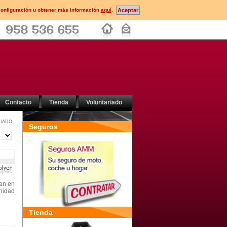
configuración u obtener más información
aquí
.
Contacto
Tienda
Voluntariado
IADO
Seguros
ran en
nidad
Tienda