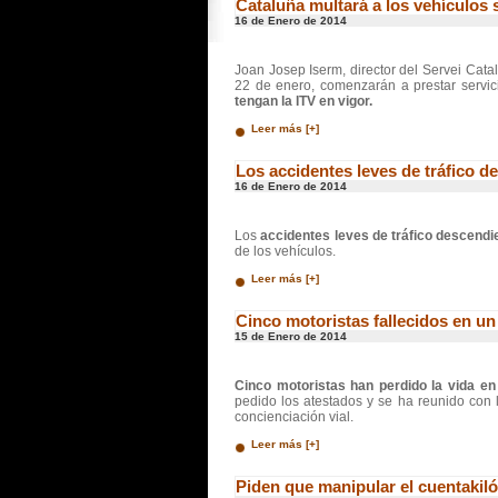
Cataluña multará a los vehículos 
16 de Enero de 2014
Joan Josep Iserm, director del Servei Cata
22 de enero, comenzarán a prestar servic
tengan la ITV en vigor.
Leer más [+]
Los accidentes leves de tráfico 
16 de Enero de 2014
Los
accidentes leves de tráfico descend
de los vehículos.
Leer más [+]
Cinco motoristas fallecidos en un
15 de Enero de 2014
Cinco motoristas han perdido la vida en
pedido los atestados y se ha reunido con l
concienciación vial.
Leer más [+]
Piden que manipular el cuentakiló