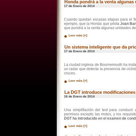
Honda pondrá a la venta algunas 
17 de Enero de 2014
Cuando quedan escasas etapas para el fi
ejemplo, que la Honda que pilota
Joan Bar
que pondrá a la venta algunas unidades de
Leer más [+]
Un sistema inteligente que da prio
17 de Enero de 2014
La ciudad inglesa de Bournemouth ha inst
un radar que detecta la presencia de ciclis
cruces.
Leer más [+]
La DGT introduce modificaciones
16 de Enero de 2014
Una simplifiación del test para conducir
permisos excepto las motos, y los requisi
DGT ha introducido en el examen de cond
Leer más [+]