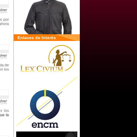
o por
ahora
Enlaces de Interés
ata de
en los
s los
ue la