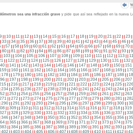
ilómetros sea una infracción grave
y pide que así sea reflejado en la nueva L
9
10
11
12
13
14
15
16
17
18
19
20
21
22
23
|
|
|
|
|
|
|
|
|
|
|
|
|
|
|
|
|
|
|
|
|
|
|
|
|
|
|
|
|
33
34
35
36
37
38
39
40
41
42
43
44
45
46
4
|
|
|
|
|
|
|
|
|
|
|
|
|
|
|
|
|
|
|
|
|
|
|
|
|
|
|
|
|
6
57
58
59
60
61
62
63
64
65
66
67
68
69
70
|
|
|
|
|
|
|
|
|
|
|
|
|
|
|
|
|
|
|
|
|
|
|
|
|
|
|
|
|
80
81
82
83
84
85
86
87
88
89
90
91
92
93
9
|
|
|
|
|
|
|
|
|
|
|
|
|
|
|
|
|
|
|
|
|
|
|
|
|
|
|
|
|
103
104
105
106
107
108
109
110
111
112
113
1
|
|
|
|
|
|
|
|
|
|
|
|
|
|
|
|
|
|
|
|
|
|
|
|
21
122
123
124
125
126
127
128
129
130
131
132
|
|
|
|
|
|
|
|
|
|
|
|
|
|
|
|
|
|
|
|
|
|
40
141
142
143
144
145
146
147
148
149
150
151
|
|
|
|
|
|
|
|
|
|
|
|
|
|
|
|
|
|
|
|
|
|
159
160
161
162
163
164
165
166
167
168
169
17
|
|
|
|
|
|
|
|
|
|
|
|
|
|
|
|
|
|
|
|
|
|
178
179
180
181
182
183
184
185
186
187
188
1
|
|
|
|
|
|
|
|
|
|
|
|
|
|
|
|
|
|
|
|
|
|
|
96
197
198
199
200
201
202
203
204
205
206
207
|
|
|
|
|
|
|
|
|
|
|
|
|
|
|
|
|
|
|
|
|
|
215
216
217
218
219
220
221
222
223
224
225
22
|
|
|
|
|
|
|
|
|
|
|
|
|
|
|
|
|
|
|
|
|
|
234
235
236
237
238
239
240
241
242
243
244
2
|
|
|
|
|
|
|
|
|
|
|
|
|
|
|
|
|
|
|
|
|
|
|
52
253
254
255
256
257
258
259
260
261
262
263
|
|
|
|
|
|
|
|
|
|
|
|
|
|
|
|
|
|
|
|
|
|
271
272
273
274
275
276
277
278
279
280
281
28
|
|
|
|
|
|
|
|
|
|
|
|
|
|
|
|
|
|
|
|
|
|
290
291
292
293
294
295
296
297
298
299
300
3
|
|
|
|
|
|
|
|
|
|
|
|
|
|
|
|
|
|
|
|
|
|
|
08
309
310
311
312
313
314
315
316
317
318
319
|
|
|
|
|
|
|
|
|
|
|
|
|
|
|
|
|
|
|
|
|
|
327
328
329
330
331
332
333
334
335
336
337
33
|
|
|
|
|
|
|
|
|
|
|
|
|
|
|
|
|
|
|
|
|
|
346
347
348
349
350
351
352
353
354
355
356
3
|
|
|
|
|
|
|
|
|
|
|
|
|
|
|
|
|
|
|
|
|
|
|
64
365
366
367
368
369
370
371
372
373
374
375
|
|
|
|
|
|
|
|
|
|
|
|
|
|
|
|
|
|
|
|
|
|
383
384
385
386
387
388
389
390
391
392
393
39
|
|
|
|
|
|
|
|
|
|
|
|
|
|
|
|
|
|
|
|
|
|
402
403
404
405
406
407
408
409
410
411
412
41
|
|
|
|
|
|
|
|
|
|
|
|
|
|
|
|
|
|
|
|
|
|
|