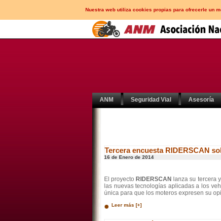
Nuestra web utiliza cookies propias para ofrecerle un 
ANM
Seguridad Vial
Asesoría
Tercera encuesta RIDERSCAN sobr
16 de Enero de 2014
El proyecto
RIDERSCAN
lanza su tercera 
las nuevas tecnologías aplicadas a los ve
única para que los moteros expresen su opi
Leer más [+]