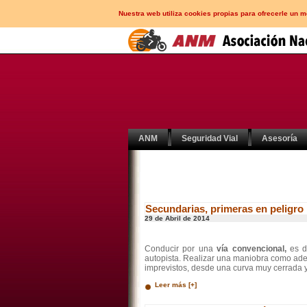
Nuestra web utiliza cookies propias para ofrecerle un 
ANM
Seguridad Vial
Asesoría
Secundarias, primeras en peligro
29 de Abril de 2014
Conducir por una
vía convencional,
es d
autopista. Realizar una maniobra como adel
imprevistos, desde una curva muy cerrada y 
Leer más [+]