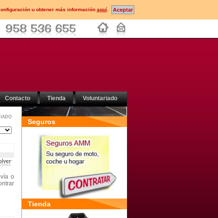
configuración u obtener más información
aquí
.
Contacto
Tienda
Voluntariado
IADO
Seguros
ovía o
ontrar
Tienda