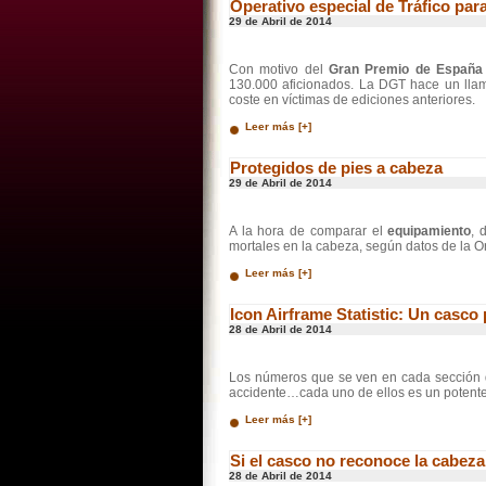
Operativo especial de Tráfico par
29 de Abril de 2014
Con motivo del
Gran Premio de España
130.000 aficionados. La DGT hace un llama
coste en víctimas de ediciones anteriores.
Leer más [+]
Protegidos de pies a cabeza
29 de Abril de 2014
A la hora de comparar el
equipamiento
, 
mortales en la cabeza, según datos de la 
Leer más [+]
Icon Airframe Statistic: Un casco
28 de Abril de 2014
Los números que se ven en cada sección
accidente…cada uno de ellos es un potente 
Leer más [+]
Si el casco no reconoce la cabeza
28 de Abril de 2014