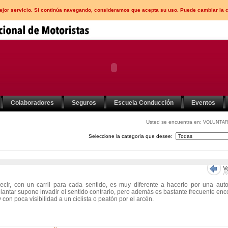
mejor servicio. Si continúa navegando, consideramos que acepta su uso. Puede cambiar la 
Colaboradores
Seguros
Escuela Conducción
Eventos
Usted se encuentra en:
VOLUNTAR
Seleccione la categoría que desee:
ecir, con un carril para cada sentido, es muy diferente a hacerlo por una aut
antar supone invadir el sentido contrario, pero además es bastante frecuente enc
con poca visibilidad a un ciclista o peatón por el arcén.