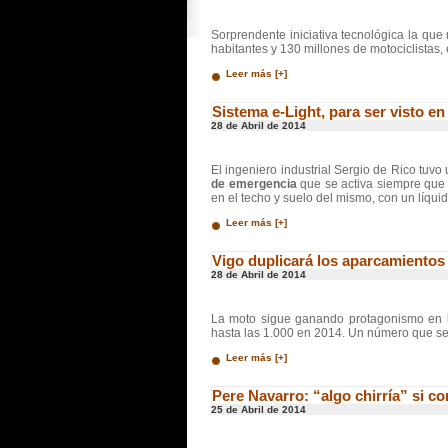
Sorprendente iniciativa tecnológica la que 
habitantes y 130 millones de motociclistas,
Leer más [+]
Sistema e-Light, para ser visto e
28 de Abril de 2014
El ingeniero industrial Sergio de Rico tuv
de emergencia
que se activa siempre que 
en el techo y suelo del mismo, con un líquid
Leer más [+]
Vigo duplicará los aparcamientos
28 de Abril de 2014
La moto sigue ganando protagonismo en 
hasta las 1.000 en 2014. Un número que se 
Leer más [+]
Pere Navarro: “algo chirría” si 
25 de Abril de 2014