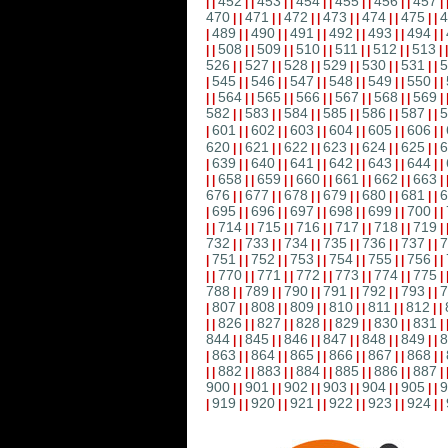
452
453
454
455
456
457
|
|
|
|
|
|
|
|
|
|
|
|
|
470
471
472
473
474
475
4
|
|
|
|
|
|
|
|
|
|
|
|
489
490
491
492
493
494
|
|
|
|
|
|
|
|
|
|
|
|
|
508
509
510
511
512
513
|
|
|
|
|
|
|
|
|
|
|
|
|
526
527
528
529
530
531
5
|
|
|
|
|
|
|
|
|
|
|
|
545
546
547
548
549
550
|
|
|
|
|
|
|
|
|
|
|
|
|
564
565
566
567
568
569
|
|
|
|
|
|
|
|
|
|
|
|
|
582
583
584
585
586
587
5
|
|
|
|
|
|
|
|
|
|
|
|
601
602
603
604
605
606
|
|
|
|
|
|
|
|
|
|
|
|
|
620
621
622
623
624
625
6
|
|
|
|
|
|
|
|
|
|
|
|
639
640
641
642
643
644
|
|
|
|
|
|
|
|
|
|
|
|
|
658
659
660
661
662
663
|
|
|
|
|
|
|
|
|
|
|
|
|
676
677
678
679
680
681
6
|
|
|
|
|
|
|
|
|
|
|
|
695
696
697
698
699
700
|
|
|
|
|
|
|
|
|
|
|
|
|
714
715
716
717
718
719
|
|
|
|
|
|
|
|
|
|
|
|
|
732
733
734
735
736
737
7
|
|
|
|
|
|
|
|
|
|
|
|
751
752
753
754
755
756
|
|
|
|
|
|
|
|
|
|
|
|
|
770
771
772
773
774
775
|
|
|
|
|
|
|
|
|
|
|
|
|
788
789
790
791
792
793
7
|
|
|
|
|
|
|
|
|
|
|
|
807
808
809
810
811
812
|
|
|
|
|
|
|
|
|
|
|
|
|
826
827
828
829
830
831
|
|
|
|
|
|
|
|
|
|
|
|
|
844
845
846
847
848
849
8
|
|
|
|
|
|
|
|
|
|
|
|
863
864
865
866
867
868
|
|
|
|
|
|
|
|
|
|
|
|
|
882
883
884
885
886
887
|
|
|
|
|
|
|
|
|
|
|
|
|
900
901
902
903
904
905
9
|
|
|
|
|
|
|
|
|
|
|
|
919
920
921
922
923
924
|
|
|
|
|
|
|
|
|
|
|
|
|