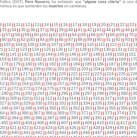
 Tráfico (DGT),
Pere Navarro,
ha señalado que
"alguna cosa chirría"
si uno d
conómica es que aumenten los
muertos
en carreteras.
9
10
11
12
13
14
15
16
17
18
19
20
21
22
23
|
|
|
|
|
|
|
|
|
|
|
|
|
|
|
|
|
|
|
|
|
|
|
|
|
|
|
|
|
33
34
35
36
37
38
39
40
41
42
43
44
45
46
4
|
|
|
|
|
|
|
|
|
|
|
|
|
|
|
|
|
|
|
|
|
|
|
|
|
|
|
|
|
6
57
58
59
60
61
62
63
64
65
66
67
68
69
70
|
|
|
|
|
|
|
|
|
|
|
|
|
|
|
|
|
|
|
|
|
|
|
|
|
|
|
|
|
80
81
82
83
84
85
86
87
88
89
90
91
92
93
9
|
|
|
|
|
|
|
|
|
|
|
|
|
|
|
|
|
|
|
|
|
|
|
|
|
|
|
|
|
103
104
105
106
107
108
109
110
111
112
113
1
|
|
|
|
|
|
|
|
|
|
|
|
|
|
|
|
|
|
|
|
|
|
|
|
21
122
123
124
125
126
127
128
129
130
131
132
|
|
|
|
|
|
|
|
|
|
|
|
|
|
|
|
|
|
|
|
|
|
40
141
142
143
144
145
146
147
148
149
150
151
|
|
|
|
|
|
|
|
|
|
|
|
|
|
|
|
|
|
|
|
|
|
159
160
161
162
163
164
165
166
167
168
169
17
|
|
|
|
|
|
|
|
|
|
|
|
|
|
|
|
|
|
|
|
|
|
178
179
180
181
182
183
184
185
186
187
188
1
|
|
|
|
|
|
|
|
|
|
|
|
|
|
|
|
|
|
|
|
|
|
|
96
197
198
199
200
201
202
203
204
205
206
207
|
|
|
|
|
|
|
|
|
|
|
|
|
|
|
|
|
|
|
|
|
|
215
216
217
218
219
220
221
222
223
224
225
22
|
|
|
|
|
|
|
|
|
|
|
|
|
|
|
|
|
|
|
|
|
|
234
235
236
237
238
239
240
241
242
243
244
2
|
|
|
|
|
|
|
|
|
|
|
|
|
|
|
|
|
|
|
|
|
|
|
52
253
254
255
256
257
258
259
260
261
262
263
|
|
|
|
|
|
|
|
|
|
|
|
|
|
|
|
|
|
|
|
|
|
271
272
273
274
275
276
277
278
279
280
281
28
|
|
|
|
|
|
|
|
|
|
|
|
|
|
|
|
|
|
|
|
|
|
290
291
292
293
294
295
296
297
298
299
300
3
|
|
|
|
|
|
|
|
|
|
|
|
|
|
|
|
|
|
|
|
|
|
|
08
309
310
311
312
313
314
315
316
317
318
319
|
|
|
|
|
|
|
|
|
|
|
|
|
|
|
|
|
|
|
|
|
|
327
328
329
330
331
332
333
334
335
336
337
33
|
|
|
|
|
|
|
|
|
|
|
|
|
|
|
|
|
|
|
|
|
|
346
347
348
349
350
351
352
353
354
355
356
3
|
|
|
|
|
|
|
|
|
|
|
|
|
|
|
|
|
|
|
|
|
|
|
64
365
366
367
368
369
370
371
372
373
374
375
|
|
|
|
|
|
|
|
|
|
|
|
|
|
|
|
|
|
|
|
|
|
383
384
385
386
387
388
389
390
391
392
393
39
|
|
|
|
|
|
|
|
|
|
|
|
|
|
|
|
|
|
|
|
|
|
402
403
404
405
406
407
408
409
410
411
412
41
|
|
|
|
|
|
|
|
|
|
|
|
|
|
|
|
|
|
|
|
|
|
|
20
421
422
423
424
425
426
427
428
429
430
431
|
|
|
|
|
|
|
|
|
|
|
|
|
|
|
|
|
|
|
|
|
|
439
440
441
442
443
444
445
446
447
448
449
45
|
|
|
|
|
|
|
|
|
|
|
|
|
|
|
|
|
|
|
|
|
|