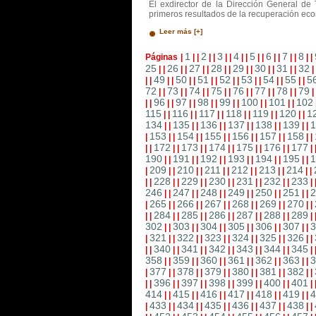
El exdirector de la Dirección General de
primeros resultados de la recuperación e
Leer más [+]
1
2
3
4
5
6
7
8
Páginas
|
|
|
|
|
|
|
|
|
|
|
|
|
|
|
|
|
25
26
27
28
29
30
31
32
|
|
|
|
|
|
|
|
|
|
|
|
|
|
|
49
50
51
52
53
54
55
5
|
|
|
|
|
|
|
|
|
|
|
|
|
|
|
|
72
73
74
75
76
77
78
79
|
|
|
|
|
|
|
|
|
|
|
|
|
|
|
96
97
98
99
100
101
102
|
|
|
|
|
|
|
|
|
|
|
|
|
|
115
116
117
118
119
120
1
|
|
|
|
|
|
|
|
|
|
|
|
134
135
136
137
138
139
1
|
|
|
|
|
|
|
|
|
|
|
|
153
154
155
156
157
158
|
|
|
|
|
|
|
|
|
|
|
|
|
172
173
174
175
176
177
|
|
|
|
|
|
|
|
|
|
|
|
|
190
191
192
193
194
195
1
|
|
|
|
|
|
|
|
|
|
|
|
209
210
211
212
213
214
|
|
|
|
|
|
|
|
|
|
|
|
|
228
229
230
231
232
233
|
|
|
|
|
|
|
|
|
|
|
|
|
246
247
248
249
250
251
2
|
|
|
|
|
|
|
|
|
|
|
|
265
266
267
268
269
270
|
|
|
|
|
|
|
|
|
|
|
|
|
284
285
286
287
288
289
|
|
|
|
|
|
|
|
|
|
|
|
|
302
303
304
305
306
307
3
|
|
|
|
|
|
|
|
|
|
|
|
321
322
323
324
325
326
|
|
|
|
|
|
|
|
|
|
|
|
|
340
341
342
343
344
345
|
|
|
|
|
|
|
|
|
|
|
|
|
358
359
360
361
362
363
3
|
|
|
|
|
|
|
|
|
|
|
|
377
378
379
380
381
382
|
|
|
|
|
|
|
|
|
|
|
|
|
396
397
398
399
400
401
|
|
|
|
|
|
|
|
|
|
|
|
|
414
415
416
417
418
419
4
|
|
|
|
|
|
|
|
|
|
|
|
433
434
435
436
437
438
|
|
|
|
|
|
|
|
|
|
|
|
|