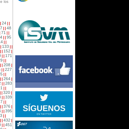
e los
24
|
|
|
7
48
|
|
71
|
|
|
4
95
|
|
14
|
|
133
|
|
|
|
152
|
|
|
0
171
|
|
89
|
|
208
|
|
|
6
227
|
|
45
|
|
264
|
|
|
2
283
|
|
01
|
|
320
|
|
|
8
339
|
|
57
|
|
376
|
|
|
4
395
|
|
3
|
|
432
|
|
|
0
451
|
|