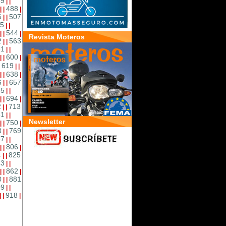
69
|
|
488
|
|
|
6
507
|
|
5
|
|
544
|
|
|
Revista Moteros
2
563
|
|
81
|
|
600
|
|
|
619
|
|
|
638
|
|
|
6
657
|
|
75
|
|
694
|
|
|
2
713
|
|
31
|
|
Newsletter
750
|
|
|
8
769
|
|
87
|
|
806
|
|
|
4
825
|
|
43
|
|
862
|
|
|
0
881
|
|
99
|
|
918
|
|
|