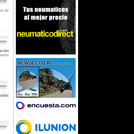
nes de
ación
rsores
ladas