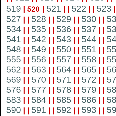
519
521
522
523
|
520
|
|
|
|
|
527
528
529
530
5
|
|
|
|
|
|
|
|
534
535
536
537
5
|
|
|
|
|
|
|
|
541
542
543
544
5
|
|
|
|
|
|
|
|
548
549
550
551
5
|
|
|
|
|
|
|
|
555
556
557
558
5
|
|
|
|
|
|
|
|
562
563
564
565
5
|
|
|
|
|
|
|
|
569
570
571
572
5
|
|
|
|
|
|
|
|
576
577
578
579
5
|
|
|
|
|
|
|
|
583
584
585
586
5
|
|
|
|
|
|
|
|
590
591
592
593
5
|
|
|
|
|
|
|
|