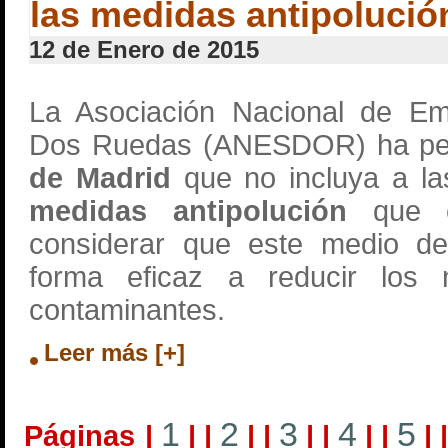
las medidas antipolució
12 de Enero de 2015
La Asociación Nacional de Em
Dos Ruedas (ANESDOR) ha pe
de Madrid
que no incluya a l
medidas antipolución
que 
considerar que este medio de
forma eficaz a reducir los 
contaminantes.
Leer más [+]
1
2
3
4
5
Páginas
|
|
|
|
|
|
|
|
|
|