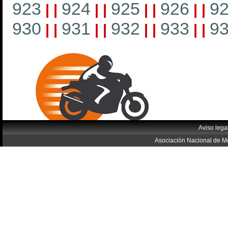
923
924
925
926
9
|
|
|
|
|
|
|
|
930
931
932
933
9
|
|
|
|
|
|
|
|
Aviso lega
Asociación Nacional de Mo