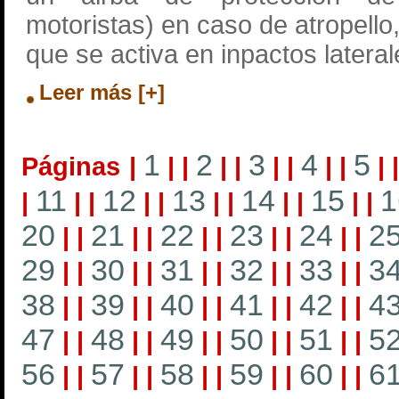
motoristas) en caso de atropell
que se activa en inpactos lateral
Leer más [+]
1
2
3
4
5
Páginas
|
|
|
|
|
|
|
|
|
|
11
12
13
14
15
1
|
|
|
|
|
|
|
|
|
|
|
20
21
22
23
24
2
|
|
|
|
|
|
|
|
|
|
29
30
31
32
33
3
|
|
|
|
|
|
|
|
|
|
38
39
40
41
42
4
|
|
|
|
|
|
|
|
|
|
47
48
49
50
51
5
|
|
|
|
|
|
|
|
|
|
56
57
58
59
60
6
|
|
|
|
|
|
|
|
|
|