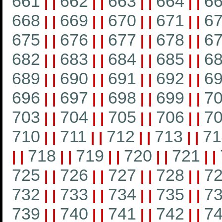
661
662
663
664
6
|
|
|
|
|
|
|
|
668
669
670
671
6
|
|
|
|
|
|
|
|
675
676
677
678
6
|
|
|
|
|
|
|
|
682
683
684
685
6
|
|
|
|
|
|
|
|
689
690
691
692
6
|
|
|
|
|
|
|
|
696
697
698
699
7
|
|
|
|
|
|
|
|
703
704
705
706
7
|
|
|
|
|
|
|
|
710
711
712
713
71
|
|
|
|
|
|
|
|
718
719
720
721
|
|
|
|
|
|
|
|
|
|
725
726
727
728
7
|
|
|
|
|
|
|
|
732
733
734
735
7
|
|
|
|
|
|
|
|
739
740
741
742
7
|
|
|
|
|
|
|
|