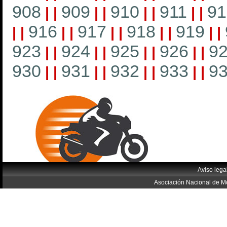
908
909
910
911
91
|
|
|
|
|
|
|
|
916
917
918
919
|
|
|
|
|
|
|
|
|
|
923
924
925
926
9
|
|
|
|
|
|
|
|
930
931
932
933
9
|
|
|
|
|
|
|
|
Aviso lega
Asociación Nacional de Mo