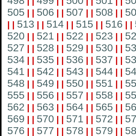
498
499
500
501
5
|
|
|
|
|
|
|
|
505
506
507
508
5
|
|
|
|
|
|
|
|
513
514
515
516
|
|
|
|
|
|
|
|
|
|
520
521
522
523
5
|
|
|
|
|
|
|
|
527
528
529
530
5
|
|
|
|
|
|
|
|
534
535
536
537
5
|
|
|
|
|
|
|
|
541
542
543
544
5
|
|
|
|
|
|
|
|
548
549
550
551
5
|
|
|
|
|
|
|
|
555
556
557
558
5
|
|
|
|
|
|
|
|
562
563
564
565
5
|
|
|
|
|
|
|
|
569
570
571
572
5
|
|
|
|
|
|
|
|
576
577
578
579
5
|
|
|
|
|
|
|
|