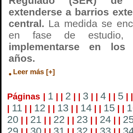
Regulado (SER) de 
extenderse a barrios ext
central.
La medida se enc
en fase de estudio,
implementarse en los 
años.
Leer más [+]
1
2
3
4
5
Páginas
|
|
|
|
|
|
|
|
|
|
11
12
13
14
15
1
|
|
|
|
|
|
|
|
|
|
|
20
21
22
23
24
2
|
|
|
|
|
|
|
|
|
|
29
30
31
32
33
3
|
|
|
|
|
|
|
|
|
|