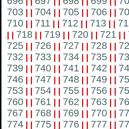
696
697
698
699
7
|
|
|
|
|
|
|
|
703
704
705
706
7
|
|
|
|
|
|
|
|
710
711
712
713
71
|
|
|
|
|
|
|
|
718
719
720
721
|
|
|
|
|
|
|
|
|
|
725
726
727
728
7
|
|
|
|
|
|
|
|
732
733
734
735
7
|
|
|
|
|
|
|
|
739
740
741
742
7
|
|
|
|
|
|
|
|
746
747
748
749
7
|
|
|
|
|
|
|
|
753
754
755
756
7
|
|
|
|
|
|
|
|
760
761
762
763
7
|
|
|
|
|
|
|
|
767
768
769
770
7
|
|
|
|
|
|
|
|
774
775
776
777
7
|
|
|
|
|
|
|
|