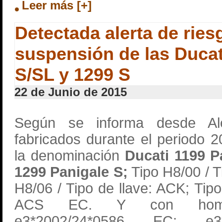
Leer más [+]
Detectada alerta de ries
suspensión de las Ducat
S/SL y 1299 S
22 de Junio de 2015
Según se informa desde Al
fabricados durante el periodo 2
la denominación
Ducati 1199 P
1299 Panigale S;
Tipo H8/00 / T
H8/06 / Tipo de llave: ACK; Tipo
ACS EC. Y con homolo
e3*2002/24*0586 EC; e3