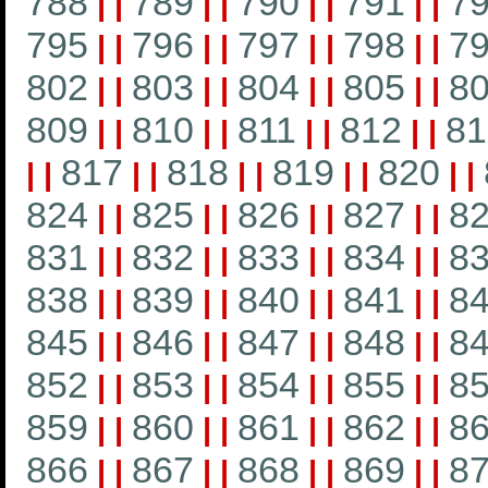
788
789
790
791
7
|
|
|
|
|
|
|
|
795
796
797
798
7
|
|
|
|
|
|
|
|
802
803
804
805
8
|
|
|
|
|
|
|
|
809
810
811
812
81
|
|
|
|
|
|
|
|
817
818
819
820
|
|
|
|
|
|
|
|
|
|
824
825
826
827
8
|
|
|
|
|
|
|
|
831
832
833
834
8
|
|
|
|
|
|
|
|
838
839
840
841
8
|
|
|
|
|
|
|
|
845
846
847
848
8
|
|
|
|
|
|
|
|
852
853
854
855
8
|
|
|
|
|
|
|
|
859
860
861
862
8
|
|
|
|
|
|
|
|
866
867
868
869
8
|
|
|
|
|
|
|
|