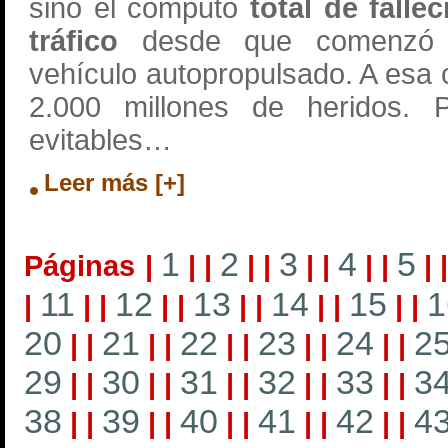
sino el cómputo
total de falle
tráfico
desde que comenzó a 
vehículo autopropulsado. A esa 
2.000 millones de heridos. 
evitables…
Leer más [+]
1
2
3
4
5
Páginas
|
|
|
|
|
|
|
|
|
|
11
12
13
14
15
1
|
|
|
|
|
|
|
|
|
|
|
20
21
22
23
24
2
|
|
|
|
|
|
|
|
|
|
29
30
31
32
33
3
|
|
|
|
|
|
|
|
|
|
38
39
40
41
42
4
|
|
|
|
|
|
|
|
|
|