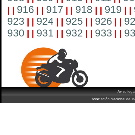
916
917
918
919
|
|
|
|
|
|
|
|
|
|
923
924
925
926
9
|
|
|
|
|
|
|
|
930
931
932
933
9
|
|
|
|
|
|
|
|
Aviso lega
Asociación Nacional de Mo