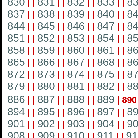
830
831
832
833
8
|
|
|
|
|
|
|
|
837
838
839
840
8
|
|
|
|
|
|
|
|
844
845
846
847
8
|
|
|
|
|
|
|
|
851
852
853
854
8
|
|
|
|
|
|
|
|
858
859
860
861
8
|
|
|
|
|
|
|
|
865
866
867
868
8
|
|
|
|
|
|
|
|
872
873
874
875
8
|
|
|
|
|
|
|
|
879
880
881
882
8
|
|
|
|
|
|
|
|
886
887
888
889
|
|
|
|
|
|
|
890
894
895
896
897
8
|
|
|
|
|
|
|
|
901
902
903
904
9
|
|
|
|
|
|
|
|
908
909
910
911
91
|
|
|
|
|
|
|
|