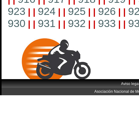
923
924
925
926
9
|
|
|
|
|
|
|
|
930
931
932
933
9
|
|
|
|
|
|
|
|
Aviso lega
Asociación Nacional de Mo