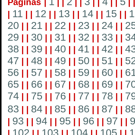
1
2
3
4
5
Páginas
|
|
|
|
|
|
|
|
|
|
11
12
13
14
15
1
|
|
|
|
|
|
|
|
|
|
|
20
21
22
23
24
2
|
|
|
|
|
|
|
|
|
|
29
30
31
32
33
3
|
|
|
|
|
|
|
|
|
|
38
39
40
41
42
4
|
|
|
|
|
|
|
|
|
|
47
48
49
50
51
5
|
|
|
|
|
|
|
|
|
|
56
57
58
59
60
6
|
|
|
|
|
|
|
|
|
|
65
66
67
68
69
7
|
|
|
|
|
|
|
|
|
|
74
75
76
77
78
7
|
|
|
|
|
|
|
|
|
|
83
84
85
86
87
8
|
|
|
|
|
|
|
|
|
|
93
94
95
96
97
|
|
|
|
|
|
|
|
|
|
|
102
103
104
105
1
|
|
|
|
|
|
|
|
|