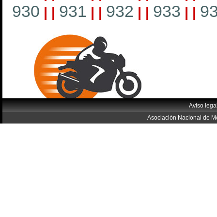
930
931
932
933
9
|
|
|
|
|
|
|
|
Aviso lega
Asociación Nacional de Mo