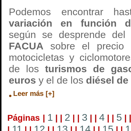
Podemos encontrar h
variación en función 
según se desprende del
FACUA
sobre el precio 
motocicletas y ciclomotor
de los
turismos de gaso
euros
y el de los
diésel de
Leer más [+]
1
2
3
4
5
Páginas
|
|
|
|
|
|
|
|
|
|
11
12
13
14
15
1
|
|
|
|
|
|
|
|
|
|
|