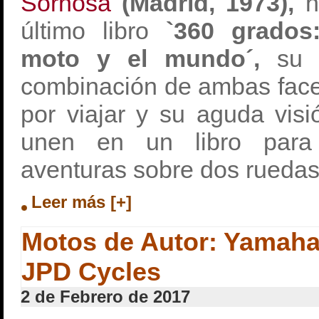
Sornosa
(Madrid, 1973),
n
último libro
`360 grados
moto y el mundo´,
su g
combinación de ambas face
por viajar y su aguda visi
unen en un libro para
aventuras sobre dos ruedas
Leer más [+]
Motos de Autor: Yamah
JPD Cycles
2 de Febrero de 2017