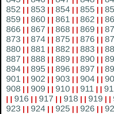
852
853
854
855
8
|
|
|
|
|
|
|
|
859
860
861
862
8
|
|
|
|
|
|
|
|
866
867
868
869
8
|
|
|
|
|
|
|
|
873
874
875
876
8
|
|
|
|
|
|
|
|
880
881
882
883
8
|
|
|
|
|
|
|
|
887
888
889
890
8
|
|
|
|
|
|
|
|
894
895
896
897
8
|
|
|
|
|
|
|
|
901
902
903
904
9
|
|
|
|
|
|
|
|
908
909
910
911
91
|
|
|
|
|
|
|
|
916
917
918
919
|
|
|
|
|
|
|
|
|
|
923
924
925
926
9
|
|
|
|
|
|
|
|