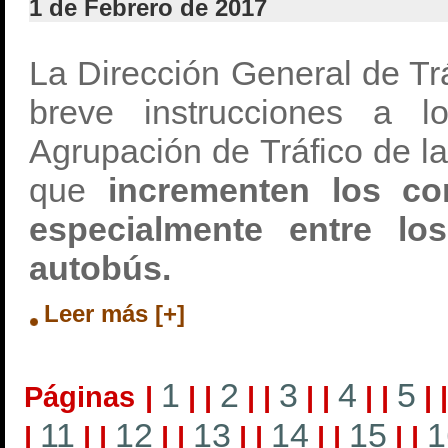
1 de Febrero de 2017
La Dirección General de Tr
breve instrucciones a 
Agrupación de Tráfico de la
que
incrementen los co
especialmente entre lo
autobús.
Leer más [+]
1
2
3
4
5
Páginas
|
|
|
|
|
|
|
|
|
|
11
12
13
14
15
1
|
|
|
|
|
|
|
|
|
|
|