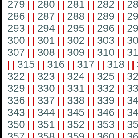
279
280
281
282
2
|
|
|
|
|
|
|
|
286
287
288
289
2
|
|
|
|
|
|
|
|
293
294
295
296
2
|
|
|
|
|
|
|
|
300
301
302
303
3
|
|
|
|
|
|
|
|
307
308
309
310
31
|
|
|
|
|
|
|
|
315
316
317
318
|
|
|
|
|
|
|
|
|
|
322
323
324
325
3
|
|
|
|
|
|
|
|
329
330
331
332
3
|
|
|
|
|
|
|
|
336
337
338
339
3
|
|
|
|
|
|
|
|
343
344
345
346
3
|
|
|
|
|
|
|
|
350
351
352
353
3
|
|
|
|
|
|
|
|
357
358
359
360
3
|
|
|
|
|
|
|
|