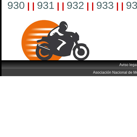
930
931
932
933
9
|
|
|
|
|
|
|
|
Aviso lega
Asociación Nacional de Mo