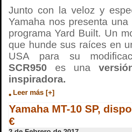
Junto con la veloz y espe
Yamaha nos presenta una 
programa Yard Built. Un m
que hunde sus raíces en u
USA para su modifica
SCR950
es una
versi
inspiradora.
Leer más [+]
Yamaha MT-10 SP, dispon
€
2 de Febrero de 2017