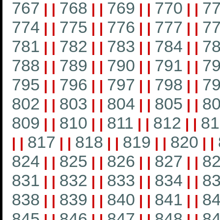
767
768
769
770
7
|
|
|
|
|
|
|
|
774
775
776
777
7
|
|
|
|
|
|
|
|
781
782
783
784
7
|
|
|
|
|
|
|
|
788
789
790
791
7
|
|
|
|
|
|
|
|
795
796
797
798
7
|
|
|
|
|
|
|
|
802
803
804
805
8
|
|
|
|
|
|
|
|
809
810
811
812
81
|
|
|
|
|
|
|
|
817
818
819
820
|
|
|
|
|
|
|
|
|
|
824
825
826
827
8
|
|
|
|
|
|
|
|
831
832
833
834
8
|
|
|
|
|
|
|
|
838
839
840
841
8
|
|
|
|
|
|
|
|
845
846
847
848
8
|
|
|
|
|
|
|
|