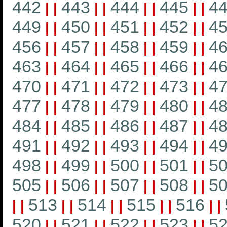
442
443
444
445
4
|
|
|
|
|
|
|
|
449
450
451
452
4
|
|
|
|
|
|
|
|
456
457
458
459
4
|
|
|
|
|
|
|
|
463
464
465
466
4
|
|
|
|
|
|
|
|
470
471
472
473
4
|
|
|
|
|
|
|
|
477
478
479
480
4
|
|
|
|
|
|
|
|
484
485
486
487
4
|
|
|
|
|
|
|
|
491
492
493
494
4
|
|
|
|
|
|
|
|
498
499
500
501
5
|
|
|
|
|
|
|
|
505
506
507
508
5
|
|
|
|
|
|
|
|
513
514
515
516
|
|
|
|
|
|
|
|
|
|
520
521
522
523
5
|
|
|
|
|
|
|
|