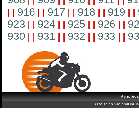
|
|
|
|
|
|
|
|
916
917
918
919
|
|
|
|
|
|
|
|
|
|
923
924
925
926
9
|
|
|
|
|
|
|
|
930
931
932
933
9
|
|
|
|
|
|
|
|
Aviso lega
Asociación Nacional de Mo