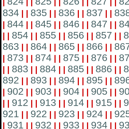
824
825
826
827
8
|
|
|
|
|
|
|
|
|
834
835
836
837
83
|
|
|
|
|
|
|
|
844
845
846
847
8
|
|
|
|
|
|
|
|
|
854
855
856
857
8
|
|
|
|
|
|
|
|
|
|
863
864
865
866
86
|
|
|
|
|
|
|
|
873
874
875
876
8
|
|
|
|
|
|
|
|
|
883
884
885
886
8
|
|
|
|
|
|
|
|
|
|
892
893
894
895
89
|
|
|
|
|
|
|
|
902
903
904
905
9
|
|
|
|
|
|
|
|
|
912
913
914
915
9
|
|
|
|
|
|
|
|
|
|
921
922
923
924
92
|
|
|
|
|
|
|
|
931
932
933
934
9
|
|
|
|
|
|
|
|
|