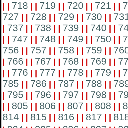
718
719
720
721
7
|
|
|
|
|
|
|
|
|
|
727
728
729
730
73
|
|
|
|
|
|
|
|
737
738
739
740
7
|
|
|
|
|
|
|
|
|
747
748
749
750
7
|
|
|
|
|
|
|
|
|
|
756
757
758
759
76
|
|
|
|
|
|
|
|
766
767
768
769
7
|
|
|
|
|
|
|
|
|
776
777
778
779
7
|
|
|
|
|
|
|
|
|
|
785
786
787
788
78
|
|
|
|
|
|
|
|
795
796
797
798
7
|
|
|
|
|
|
|
|
|
805
806
807
808
8
|
|
|
|
|
|
|
|
|
|
814
815
816
817
81
|
|
|
|
|
|
|
|