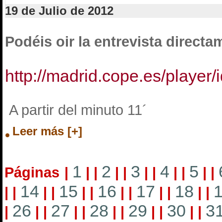
19 de Julio de 2012
Podéis oir la entrevista directa
http://madrid.cope.es/play
A partir del minuto 11´
Leer más [+]
1
2
3
4
5
Páginas
|
|
|
|
|
|
|
|
|
|
|
14
15
16
17
18
|
|
|
|
|
|
|
|
|
|
|
|
26
27
28
29
30
3
|
|
|
|
|
|
|
|
|
|
|