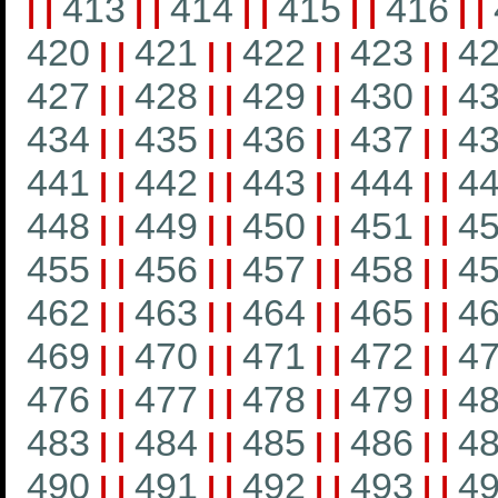
413
414
415
416
|
|
|
|
|
|
|
|
|
|
420
421
422
423
4
|
|
|
|
|
|
|
|
427
428
429
430
4
|
|
|
|
|
|
|
|
434
435
436
437
4
|
|
|
|
|
|
|
|
441
442
443
444
4
|
|
|
|
|
|
|
|
448
449
450
451
4
|
|
|
|
|
|
|
|
455
456
457
458
4
|
|
|
|
|
|
|
|
462
463
464
465
4
|
|
|
|
|
|
|
|
469
470
471
472
4
|
|
|
|
|
|
|
|
476
477
478
479
4
|
|
|
|
|
|
|
|
483
484
485
486
4
|
|
|
|
|
|
|
|
490
491
492
493
4
|
|
|
|
|
|
|
|