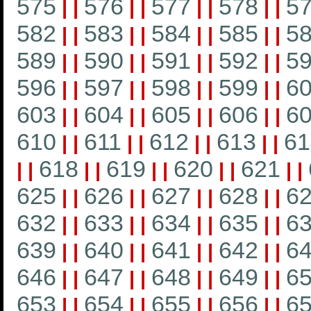
575
576
577
578
5
|
|
|
|
|
|
|
|
582
583
584
585
5
|
|
|
|
|
|
|
|
589
590
591
592
5
|
|
|
|
|
|
|
|
596
597
598
599
6
|
|
|
|
|
|
|
|
603
604
605
606
6
|
|
|
|
|
|
|
|
610
611
612
613
61
|
|
|
|
|
|
|
|
618
619
620
621
|
|
|
|
|
|
|
|
|
|
625
626
627
628
6
|
|
|
|
|
|
|
|
632
633
634
635
6
|
|
|
|
|
|
|
|
639
640
641
642
6
|
|
|
|
|
|
|
|
646
647
648
649
6
|
|
|
|
|
|
|
|
653
654
655
656
6
|
|
|
|
|
|
|
|