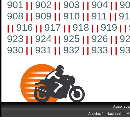
901
902
903
904
9
|
|
|
|
|
|
|
|
908
909
910
911
91
|
|
|
|
|
|
|
|
916
917
918
919
|
|
|
|
|
|
|
|
|
|
923
924
925
926
9
|
|
|
|
|
|
|
|
930
931
932
933
9
|
|
|
|
|
|
|
|
Aviso lega
Asociación Nacional de Mo