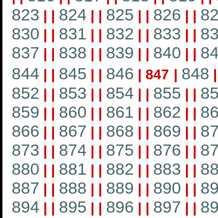
823
824
825
826
8
|
|
|
|
|
|
|
|
830
831
832
833
8
|
|
|
|
|
|
|
|
837
838
839
840
8
|
|
|
|
|
|
|
|
844
845
846
848
|
|
|
|
|
847
|
852
853
854
855
8
|
|
|
|
|
|
|
|
859
860
861
862
8
|
|
|
|
|
|
|
|
866
867
868
869
8
|
|
|
|
|
|
|
|
873
874
875
876
8
|
|
|
|
|
|
|
|
880
881
882
883
8
|
|
|
|
|
|
|
|
887
888
889
890
8
|
|
|
|
|
|
|
|
894
895
896
897
8
|
|
|
|
|
|
|
|