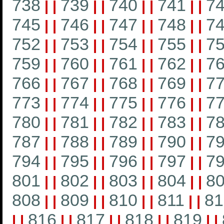
738
739
740
741
7
|
|
|
|
|
|
|
|
745
746
747
748
7
|
|
|
|
|
|
|
|
752
753
754
755
7
|
|
|
|
|
|
|
|
759
760
761
762
7
|
|
|
|
|
|
|
|
766
767
768
769
7
|
|
|
|
|
|
|
|
773
774
775
776
7
|
|
|
|
|
|
|
|
780
781
782
783
7
|
|
|
|
|
|
|
|
787
788
789
790
7
|
|
|
|
|
|
|
|
794
795
796
797
7
|
|
|
|
|
|
|
|
801
802
803
804
8
|
|
|
|
|
|
|
|
808
809
810
811
81
|
|
|
|
|
|
|
|
816
817
818
819
|
|
|
|
|
|
|
|
|
|