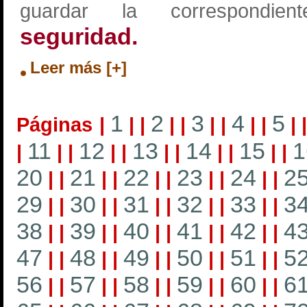
guardar la correspondi
seguridad.
Leer más [+]
1
2
3
4
5
Páginas
|
|
|
|
|
|
|
|
|
|
11
12
13
14
15
1
|
|
|
|
|
|
|
|
|
|
|
20
21
22
23
24
2
|
|
|
|
|
|
|
|
|
|
29
30
31
32
33
3
|
|
|
|
|
|
|
|
|
|
38
39
40
41
42
4
|
|
|
|
|
|
|
|
|
|
47
48
49
50
51
5
|
|
|
|
|
|
|
|
|
|
56
57
58
59
60
6
|
|
|
|
|
|
|
|
|
|