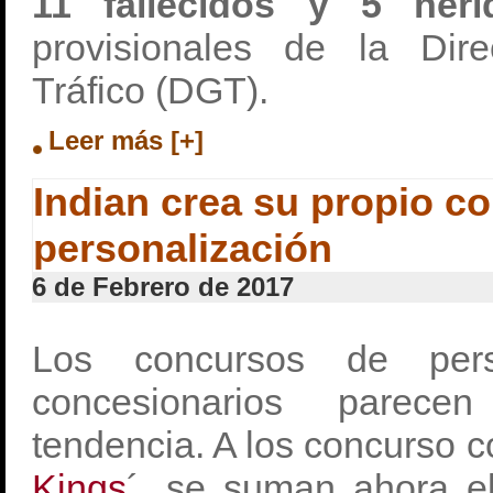
11 fallecidos y 5 her
provisionales de la Dir
Tráfico (DGT).
Leer más [+]
Indian crea su propio c
personalización
6 de Febrero de 2017
Los concursos de perso
concesionarios parece
tendencia. A los concurso c
Kings
´, se suman ahora 