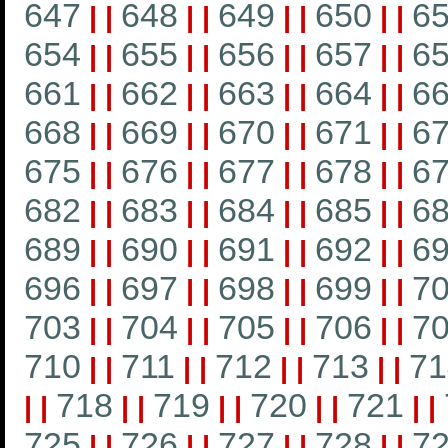
647
648
649
650
6
|
|
|
|
|
|
|
|
654
655
656
657
6
|
|
|
|
|
|
|
|
661
662
663
664
6
|
|
|
|
|
|
|
|
668
669
670
671
6
|
|
|
|
|
|
|
|
675
676
677
678
6
|
|
|
|
|
|
|
|
682
683
684
685
6
|
|
|
|
|
|
|
|
689
690
691
692
6
|
|
|
|
|
|
|
|
696
697
698
699
7
|
|
|
|
|
|
|
|
703
704
705
706
7
|
|
|
|
|
|
|
|
710
711
712
713
71
|
|
|
|
|
|
|
|
718
719
720
721
|
|
|
|
|
|
|
|
|
|
725
726
727
728
7
|
|
|
|
|
|
|
|