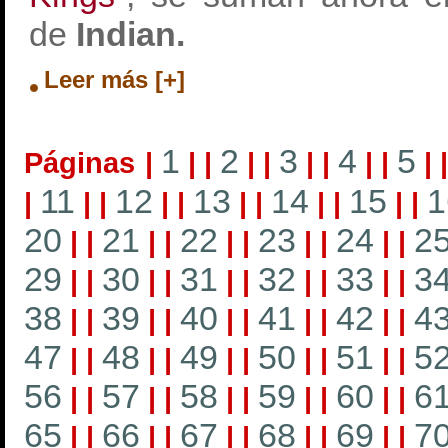
de
Indian.
Leer más [+]
1
2
3
4
5
Páginas
|
|
|
|
|
|
|
|
|
|
11
12
13
14
15
1
|
|
|
|
|
|
|
|
|
|
|
20
21
22
23
24
2
|
|
|
|
|
|
|
|
|
|
29
30
31
32
33
3
|
|
|
|
|
|
|
|
|
|
38
39
40
41
42
4
|
|
|
|
|
|
|
|
|
|
47
48
49
50
51
5
|
|
|
|
|
|
|
|
|
|
56
57
58
59
60
6
|
|
|
|
|
|
|
|
|
|
65
66
67
68
69
7
|
|
|
|
|
|
|
|
|
|