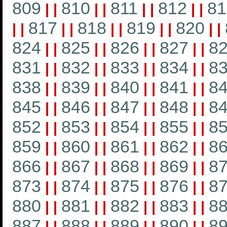
809
810
811
812
81
|
|
|
|
|
|
|
|
817
818
819
820
|
|
|
|
|
|
|
|
|
|
824
825
826
827
8
|
|
|
|
|
|
|
|
831
832
833
834
8
|
|
|
|
|
|
|
|
838
839
840
841
8
|
|
|
|
|
|
|
|
845
846
847
848
8
|
|
|
|
|
|
|
|
852
853
854
855
8
|
|
|
|
|
|
|
|
859
860
861
862
8
|
|
|
|
|
|
|
|
866
867
868
869
8
|
|
|
|
|
|
|
|
873
874
875
876
8
|
|
|
|
|
|
|
|
880
881
882
883
8
|
|
|
|
|
|
|
|
887
888
889
890
8
|
|
|
|
|
|
|
|