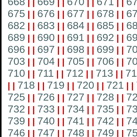
668
669
670
671
6
|
|
|
|
|
|
|
|
675
676
677
678
6
|
|
|
|
|
|
|
|
682
683
684
685
6
|
|
|
|
|
|
|
|
689
690
691
692
6
|
|
|
|
|
|
|
|
696
697
698
699
7
|
|
|
|
|
|
|
|
703
704
705
706
7
|
|
|
|
|
|
|
|
710
711
712
713
71
|
|
|
|
|
|
|
|
718
719
720
721
|
|
|
|
|
|
|
|
|
|
725
726
727
728
7
|
|
|
|
|
|
|
|
732
733
734
735
7
|
|
|
|
|
|
|
|
739
740
741
742
7
|
|
|
|
|
|
|
|
746
747
748
749
7
|
|
|
|
|
|
|
|