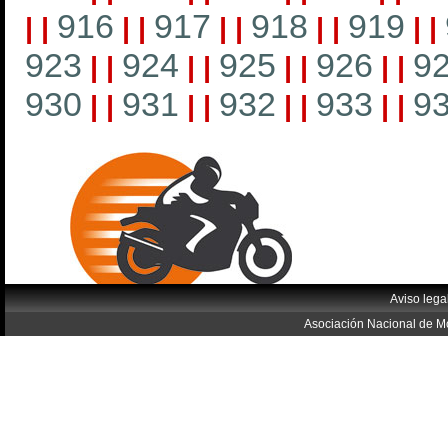
916
917
918
919
|
|
|
|
|
|
|
|
|
|
923
924
925
926
9
|
|
|
|
|
|
|
|
930
931
932
933
9
|
|
|
|
|
|
|
|
Aviso lega
Asociación Nacional de Mo