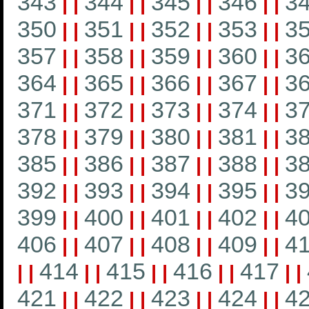
343
344
345
346
3
|
|
|
|
|
|
|
|
350
351
352
353
3
|
|
|
|
|
|
|
|
357
358
359
360
3
|
|
|
|
|
|
|
|
364
365
366
367
3
|
|
|
|
|
|
|
|
371
372
373
374
3
|
|
|
|
|
|
|
|
378
379
380
381
3
|
|
|
|
|
|
|
|
385
386
387
388
3
|
|
|
|
|
|
|
|
392
393
394
395
3
|
|
|
|
|
|
|
|
399
400
401
402
4
|
|
|
|
|
|
|
|
406
407
408
409
4
|
|
|
|
|
|
|
|
414
415
416
417
|
|
|
|
|
|
|
|
|
|
421
422
423
424
4
|
|
|
|
|
|
|
|