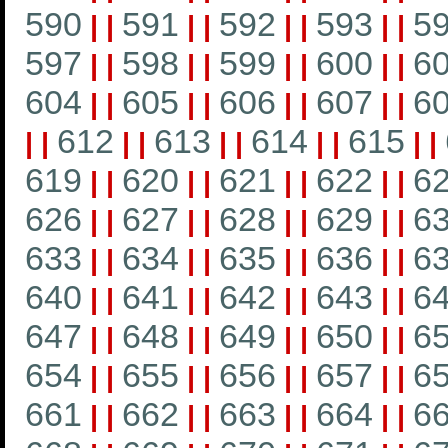
590
591
592
593
5
|
|
|
|
|
|
|
|
597
598
599
600
6
|
|
|
|
|
|
|
|
604
605
606
607
6
|
|
|
|
|
|
|
|
612
613
614
615
|
|
|
|
|
|
|
|
|
|
619
620
621
622
6
|
|
|
|
|
|
|
|
626
627
628
629
6
|
|
|
|
|
|
|
|
633
634
635
636
6
|
|
|
|
|
|
|
|
640
641
642
643
6
|
|
|
|
|
|
|
|
647
648
649
650
6
|
|
|
|
|
|
|
|
654
655
656
657
6
|
|
|
|
|
|
|
|
661
662
663
664
6
|
|
|
|
|
|
|
|