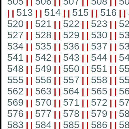
505
506
507
508
5
|
|
|
|
|
|
|
|
513
514
515
516
|
|
|
|
|
|
|
|
|
|
520
521
522
523
5
|
|
|
|
|
|
|
|
527
528
529
530
5
|
|
|
|
|
|
|
|
534
535
536
537
5
|
|
|
|
|
|
|
|
541
542
543
544
5
|
|
|
|
|
|
|
|
548
549
550
551
5
|
|
|
|
|
|
|
|
555
556
557
558
5
|
|
|
|
|
|
|
|
562
563
564
565
5
|
|
|
|
|
|
|
|
569
570
571
572
5
|
|
|
|
|
|
|
|
576
577
578
579
5
|
|
|
|
|
|
|
|
583
584
585
586
5
|
|
|
|
|
|
|
|