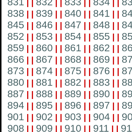
831
832
833
834
8
|
|
|
|
|
|
|
|
838
839
840
841
8
|
|
|
|
|
|
|
|
845
846
847
848
8
|
|
|
|
|
|
|
|
852
853
854
855
8
|
|
|
|
|
|
|
|
859
860
861
862
8
|
|
|
|
|
|
|
|
866
867
868
869
8
|
|
|
|
|
|
|
|
873
874
875
876
8
|
|
|
|
|
|
|
|
880
881
882
883
8
|
|
|
|
|
|
|
|
887
888
889
890
8
|
|
|
|
|
|
|
|
894
895
896
897
8
|
|
|
|
|
|
|
|
901
902
903
904
9
|
|
|
|
|
|
|
|
908
909
910
911
91
|
|
|
|
|
|
|
|