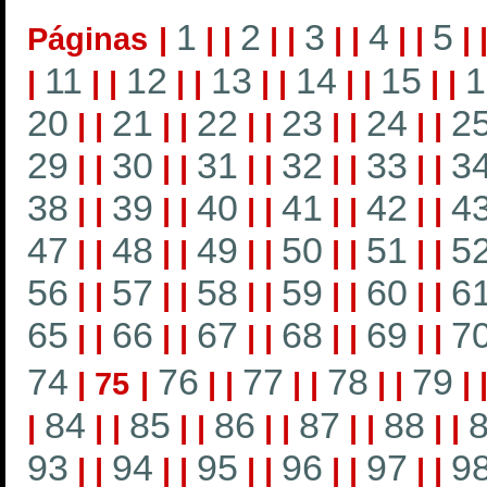
1
2
3
4
5
Páginas
|
|
|
|
|
|
|
|
|
|
11
12
13
14
15
1
|
|
|
|
|
|
|
|
|
|
|
20
21
22
23
24
2
|
|
|
|
|
|
|
|
|
|
29
30
31
32
33
3
|
|
|
|
|
|
|
|
|
|
38
39
40
41
42
4
|
|
|
|
|
|
|
|
|
|
47
48
49
50
51
5
|
|
|
|
|
|
|
|
|
|
56
57
58
59
60
6
|
|
|
|
|
|
|
|
|
|
65
66
67
68
69
7
|
|
|
|
|
|
|
|
|
|
74
76
77
78
79
|
75
|
|
|
|
|
|
|
|
84
85
86
87
88
|
|
|
|
|
|
|
|
|
|
|
93
94
95
96
97
9
|
|
|
|
|
|
|
|
|
|