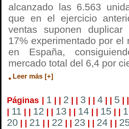
alcanzado las 6.563 uni
que en el ejercicio anteri
ventas suponen duplicar 
17% experimentado por el 
en España, consiguien
mercado total del 6,4 por ci
Leer más [+]
1
2
3
4
5
Páginas
|
|
|
|
|
|
|
|
|
|
11
12
13
14
15
1
|
|
|
|
|
|
|
|
|
|
|
20
21
22
23
24
2
|
|
|
|
|
|
|
|
|
|