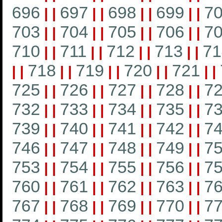
696
697
698
699
7
|
|
|
|
|
|
|
|
703
704
705
706
7
|
|
|
|
|
|
|
|
710
711
712
713
71
|
|
|
|
|
|
|
|
718
719
720
721
|
|
|
|
|
|
|
|
|
|
725
726
727
728
7
|
|
|
|
|
|
|
|
732
733
734
735
7
|
|
|
|
|
|
|
|
739
740
741
742
7
|
|
|
|
|
|
|
|
746
747
748
749
7
|
|
|
|
|
|
|
|
753
754
755
756
7
|
|
|
|
|
|
|
|
760
761
762
763
7
|
|
|
|
|
|
|
|
767
768
769
770
7
|
|
|
|
|
|
|
|