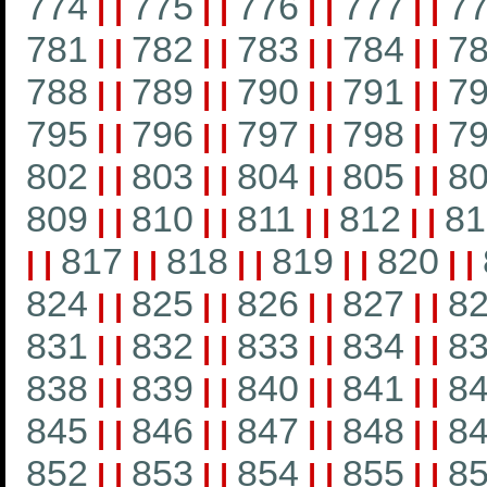
774
775
776
777
7
|
|
|
|
|
|
|
|
781
782
783
784
7
|
|
|
|
|
|
|
|
788
789
790
791
7
|
|
|
|
|
|
|
|
795
796
797
798
7
|
|
|
|
|
|
|
|
802
803
804
805
8
|
|
|
|
|
|
|
|
809
810
811
812
81
|
|
|
|
|
|
|
|
817
818
819
820
|
|
|
|
|
|
|
|
|
|
824
825
826
827
8
|
|
|
|
|
|
|
|
831
832
833
834
8
|
|
|
|
|
|
|
|
838
839
840
841
8
|
|
|
|
|
|
|
|
845
846
847
848
8
|
|
|
|
|
|
|
|
852
853
854
855
8
|
|
|
|
|
|
|
|