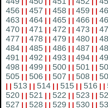
449
450
451
452
4
|
|
|
|
|
|
|
|
456
457
458
459
4
|
|
|
|
|
|
|
|
463
464
465
466
4
|
|
|
|
|
|
|
|
470
471
472
473
4
|
|
|
|
|
|
|
|
477
478
479
480
4
|
|
|
|
|
|
|
|
484
485
486
487
4
|
|
|
|
|
|
|
|
491
492
493
494
4
|
|
|
|
|
|
|
|
498
499
500
501
5
|
|
|
|
|
|
|
|
505
506
507
508
5
|
|
|
|
|
|
|
|
513
514
515
516
|
|
|
|
|
|
|
|
|
|
520
521
522
523
5
|
|
|
|
|
|
|
|
527
528
529
530
5
|
|
|
|
|
|
|
|