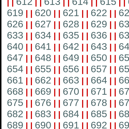
612
613
614
615
|
|
|
|
|
|
|
|
|
|
619
620
621
622
6
|
|
|
|
|
|
|
|
626
627
628
629
6
|
|
|
|
|
|
|
|
633
634
635
636
6
|
|
|
|
|
|
|
|
640
641
642
643
6
|
|
|
|
|
|
|
|
647
648
649
650
6
|
|
|
|
|
|
|
|
654
655
656
657
6
|
|
|
|
|
|
|
|
661
662
663
664
6
|
|
|
|
|
|
|
|
668
669
670
671
6
|
|
|
|
|
|
|
|
675
676
677
678
6
|
|
|
|
|
|
|
|
682
683
684
685
6
|
|
|
|
|
|
|
|
689
690
691
692
6
|
|
|
|
|
|
|
|