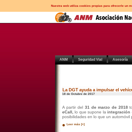
Nuestra web utiliza cookies propias para ofrecerle un 
ANM
Seguridad Vial
Asesoría
La DGT ayuda a impulsar el vehí
18 de Octubre de 2017
A partir del
31 de marzo de 2018
to
eCall,
lo que supone la
integración
posibilidades en lo que un automóvil 
Leer más [+]