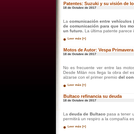
Patentes: Suzuki y su visión de l
18 de Octubre de 2017
La
comunicación entre vehículos
de comunicación para que los mo
un futuro.
La última patente parece i
Leer más [+]
Motos de Autor: Vespa Primavera
18 de Octubre de 2017
No es frecuente ver entre las mot
Desde Milán nos llega la obra del es
alzarse con el primer premio
del con
Leer más [+]
Bultaco refinancia su deuda
18 de Octubre de 2017
La
deuda de Bultaco
pasa a tener 
permitirá un respiro a la compañía e
Leer más [+]