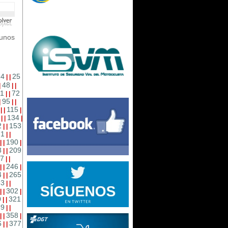
unos
24
25
|
|
48
|
|
|
1
72
|
|
95
|
|
|
115
|
|
|
134
|
|
|
2
153
|
|
71
|
|
190
|
|
|
8
209
|
|
7
|
|
246
|
|
|
4
265
|
|
83
|
|
302
|
|
|
0
321
|
|
39
|
|
358
|
|
|
6
377
|
|