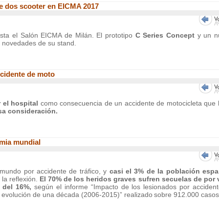
e dos scooter en EICMA 2017
asta el Salón EICMA de Milán. El prototipo
C Series Concept
y un n
es novedades de su stand.
ccidente de moto
r el hospital
como consecuencia de un accidente de motocicleta que 
sa consideración.
emia mundial
 mundo por accidente de tráfico, y
casi el 3% de la población esp
 la reflexión.
El 70% de los heridos graves sufren secuelas de por 
 del 16%,
según el informe “Impacto de los lesionados por acciden
s y evolución de una década (2006-2015)” realizado
sobre 912.000 casos