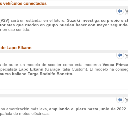
os vehículos conectados
 (V2V)
será un estándar en el futuro.
Suzuki investiga su propio si
toristas que rueden en grupo puedan hacer con mayor segurida
r en ese sentido.
 de Lapo Elkann
os de autor un modelo de scooter como esta moderna
Vespa Primav
pecialista
Lapo Elkann
(Garage Italia Custom). El modelo ha conse
curso italiano Targa Rodolfo Bonetto.
una amortización más laxa,
ampliando el plazo hasta junio de 2022
spañola de motos eléctricas.