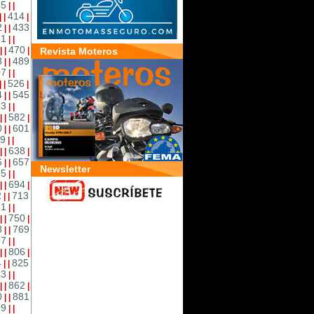
95
|
|
414
|
|
|
2
433
|
|
51
|
|
470
|
|
|
Revista Moteros
8
489
|
|
07
|
|
526
|
|
|
4
545
|
|
63
|
|
582
|
|
|
0
601
|
|
9
|
|
638
|
|
|
6
657
|
|
Newsletter
75
|
|
694
|
|
|
2
713
|
|
31
|
|
750
|
|
|
8
769
|
|
87
|
|
806
|
|
|
4
825
|
|
43
|
|
862
|
|
|
0
881
|
|
99
|
|