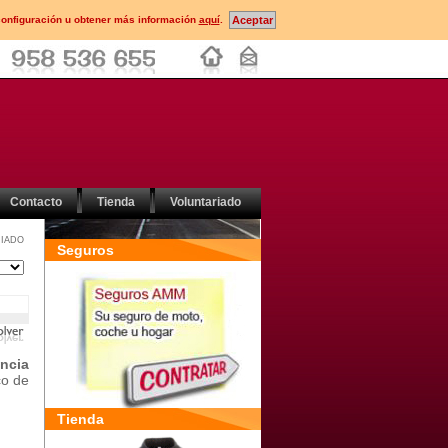
configuración u obtener más información
aquí
.
Contacto
Tienda
Voluntariado
IADO
Seguros
ncia
co de
Tienda