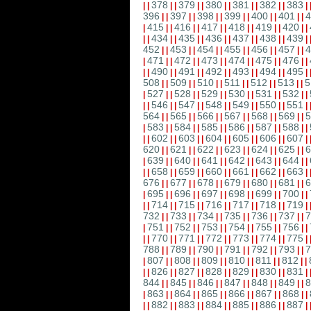
378
379
380
381
382
383
|
|
|
|
|
|
|
|
|
|
|
|
|
396
397
398
399
400
401
4
|
|
|
|
|
|
|
|
|
|
|
|
415
416
417
418
419
420
|
|
|
|
|
|
|
|
|
|
|
|
|
434
435
436
437
438
439
|
|
|
|
|
|
|
|
|
|
|
|
|
452
453
454
455
456
457
4
|
|
|
|
|
|
|
|
|
|
|
|
471
472
473
474
475
476
|
|
|
|
|
|
|
|
|
|
|
|
|
490
491
492
493
494
495
|
|
|
|
|
|
|
|
|
|
|
|
|
508
509
510
511
512
513
5
|
|
|
|
|
|
|
|
|
|
|
|
527
528
529
530
531
532
|
|
|
|
|
|
|
|
|
|
|
|
|
546
547
548
549
550
551
|
|
|
|
|
|
|
|
|
|
|
|
|
564
565
566
567
568
569
5
|
|
|
|
|
|
|
|
|
|
|
|
583
584
585
586
587
588
|
|
|
|
|
|
|
|
|
|
|
|
|
602
603
604
605
606
607
|
|
|
|
|
|
|
|
|
|
|
|
|
620
621
622
623
624
625
6
|
|
|
|
|
|
|
|
|
|
|
|
639
640
641
642
643
644
|
|
|
|
|
|
|
|
|
|
|
|
|
658
659
660
661
662
663
|
|
|
|
|
|
|
|
|
|
|
|
|
676
677
678
679
680
681
6
|
|
|
|
|
|
|
|
|
|
|
|
695
696
697
698
699
700
|
|
|
|
|
|
|
|
|
|
|
|
|
714
715
716
717
718
719
|
|
|
|
|
|
|
|
|
|
|
|
|
732
733
734
735
736
737
7
|
|
|
|
|
|
|
|
|
|
|
|
751
752
753
754
755
756
|
|
|
|
|
|
|
|
|
|
|
|
|
770
771
772
773
774
775
|
|
|
|
|
|
|
|
|
|
|
|
|
788
789
790
791
792
793
7
|
|
|
|
|
|
|
|
|
|
|
|
807
808
809
810
811
812
|
|
|
|
|
|
|
|
|
|
|
|
|
826
827
828
829
830
831
|
|
|
|
|
|
|
|
|
|
|
|
|
844
845
846
847
848
849
8
|
|
|
|
|
|
|
|
|
|
|
|
863
864
865
866
867
868
|
|
|
|
|
|
|
|
|
|
|
|
|
882
883
884
885
886
887
|
|
|
|
|
|
|
|
|
|
|
|
|