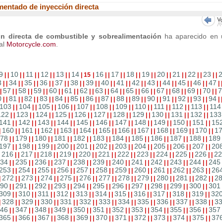
entado de inyección directa
ón directa de combustible y sobrealimentación
ha aparecido en 
tal
Motorcycle.com
.
9
10
11
12
13
14
16
17
18
19
20
21
22
23
|
|
|
|
|
|
|
|
|
|
|
15
|
|
|
|
|
|
|
|
|
|
|
|
|
|
|
|
|
3
34
35
36
37
38
39
40
41
42
43
44
45
46
47
|
|
|
|
|
|
|
|
|
|
|
|
|
|
|
|
|
|
|
|
|
|
|
|
|
|
|
|
|
57
58
59
60
61
62
63
64
65
66
67
68
69
70
7
|
|
|
|
|
|
|
|
|
|
|
|
|
|
|
|
|
|
|
|
|
|
|
|
|
|
|
|
|
0
81
82
83
84
85
86
87
88
89
90
91
92
93
94
|
|
|
|
|
|
|
|
|
|
|
|
|
|
|
|
|
|
|
|
|
|
|
|
|
|
|
|
|
103
104
105
106
107
108
109
110
111
112
113
114
|
|
|
|
|
|
|
|
|
|
|
|
|
|
|
|
|
|
|
|
|
|
122
123
124
125
126
127
128
129
130
131
132
133
|
|
|
|
|
|
|
|
|
|
|
|
|
|
|
|
|
|
|
|
|
|
141
142
143
144
145
146
147
148
149
150
151
15
|
|
|
|
|
|
|
|
|
|
|
|
|
|
|
|
|
|
|
|
|
|
160
161
162
163
164
165
166
167
168
169
170
1
|
|
|
|
|
|
|
|
|
|
|
|
|
|
|
|
|
|
|
|
|
|
|
78
179
180
181
182
183
184
185
186
187
188
189
|
|
|
|
|
|
|
|
|
|
|
|
|
|
|
|
|
|
|
|
|
|
197
198
199
200
201
202
203
204
205
206
207
20
|
|
|
|
|
|
|
|
|
|
|
|
|
|
|
|
|
|
|
|
|
|
216
217
218
219
220
221
222
223
224
225
226
22
|
|
|
|
|
|
|
|
|
|
|
|
|
|
|
|
|
|
|
|
|
|
|
34
235
236
237
238
239
240
241
242
243
244
245
|
|
|
|
|
|
|
|
|
|
|
|
|
|
|
|
|
|
|
|
|
|
253
254
255
256
257
258
259
260
261
262
263
26
|
|
|
|
|
|
|
|
|
|
|
|
|
|
|
|
|
|
|
|
|
|
272
273
274
275
276
277
278
279
280
281
282
2
|
|
|
|
|
|
|
|
|
|
|
|
|
|
|
|
|
|
|
|
|
|
|
90
291
292
293
294
295
296
297
298
299
300
301
|
|
|
|
|
|
|
|
|
|
|
|
|
|
|
|
|
|
|
|
|
|
309
310
311
312
313
314
315
316
317
318
319
32
|
|
|
|
|
|
|
|
|
|
|
|
|
|
|
|
|
|
|
|
|
|
328
329
330
331
332
333
334
335
336
337
338
3
|
|
|
|
|
|
|
|
|
|
|
|
|
|
|
|
|
|
|
|
|
|
|
46
347
348
349
350
351
352
353
354
355
356
357
|
|
|
|
|
|
|
|
|
|
|
|
|
|
|
|
|
|
|
|
|
|
365
366
367
368
369
370
371
372
373
374
375
37
|
|
|
|
|
|
|
|
|
|
|
|
|
|
|
|
|
|
|
|
|
|