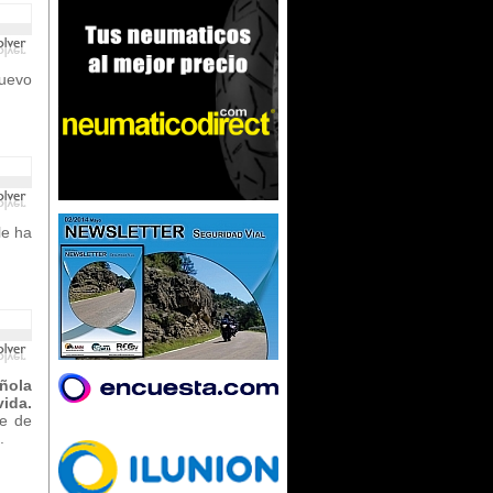
uevo
le ha
añola
vida.
te de
.