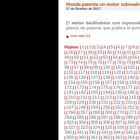
Honda patenta un motor sobrealim
17 de Octubre de 2017
El
motor bicilíndrico con inyecci
planos de patente que publica el por
Leer más [+]
1
2
3
4
5
6
7
8
Páginas
|
|
|
|
|
|
|
|
|
|
|
|
|
|
|
|
|
26
27
28
29
30
31
32
3
|
|
|
|
|
|
|
|
|
|
|
|
|
|
|
|
49
50
51
52
53
54
55
56
|
|
|
|
|
|
|
|
|
|
|
|
|
|
|
73
74
75
76
77
78
79
8
|
|
|
|
|
|
|
|
|
|
|
|
|
|
|
|
96
97
98
99
100
101
102
|
|
|
|
|
|
|
|
|
|
|
|
|
|
116
117
118
119
120
121
|
|
|
|
|
|
|
|
|
|
|
|
|
135
136
137
138
139
140
|
|
|
|
|
|
|
|
|
|
|
|
|
154
155
156
157
158
159
|
|
|
|
|
|
|
|
|
|
|
|
|
172
173
174
175
176
177
1
|
|
|
|
|
|
|
|
|
|
|
|
191
192
193
194
195
196
|
|
|
|
|
|
|
|
|
|
|
|
|
210
211
212
213
214
215
|
|
|
|
|
|
|
|
|
|
|
|
|
228
229
230
231
232
233
2
|
|
|
|
|
|
|
|
|
|
|
|
247
248
249
250
251
252
|
|
|
|
|
|
|
|
|
|
|
|
|
266
267
268
269
270
271
|
|
|
|
|
|
|
|
|
|
|
|
|
284
285
286
287
288
289
2
|
|
|
|
|
|
|
|
|
|
|
|
303
304
305
306
307
308
|
|
|
|
|
|
|
|
|
|
|
|
|
322
323
324
325
326
327
|
|
|
|
|
|
|
|
|
|
|
|
|
340
341
342
343
344
345
3
|
|
|
|
|
|
|
|
|
|
|
|
359
360
361
362
363
364
|
|
|
|
|
|
|
|
|
|
|
|
|