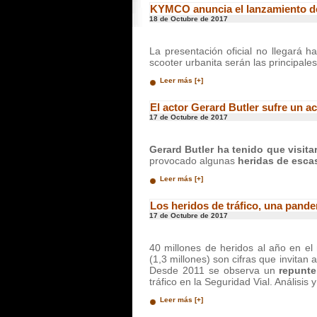
KYMCO anuncia el lanzamiento d
18 de Octubre de 2017
La presentación oficial no llegará h
scooter urbanita serán las principal
Leer más [+]
El actor Gerard Butler sufre un a
17 de Octubre de 2017
Gerard Butler ha tenido que visita
provocado algunas
heridas de esca
Leer más [+]
Los heridos de tráfico, una pand
17 de Octubre de 2017
40 millones de heridos al año en el
(1,3 millones) son cifras que invitan a
Desde 2011 se observa un
repunte
tráfico en la Seguridad Vial. Análisi
Leer más [+]