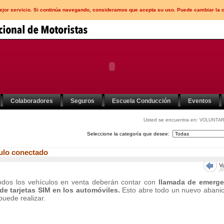
mejor servicio. Si continúa navegando, consideramos que acepta su uso. Puede cambiar la 
Colaboradores
Seguros
Escuela Conducción
Eventos
Usted se encuentra en:
VOLUNTAR
Seleccione la categoría que desee:
culo conectado
dos los vehículos en venta deberán contar con
llamada de emerge
 de tarjetas SIM en los automóviles.
Esto abre todo un nuevo abani
puede realizar.