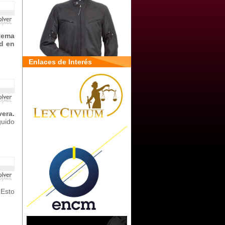
stema
d en
Enlaces de Interés
era.
guido
.
Esto