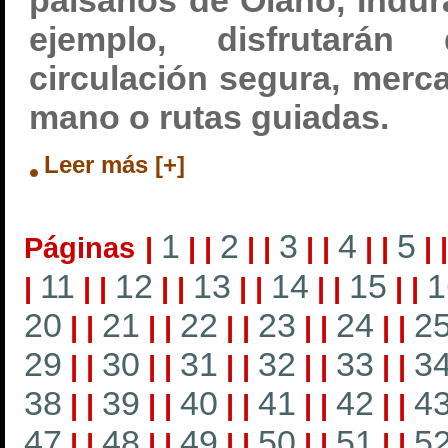
paisanos de Olano, Indur
ejemplo, disfrutarán
circulación segura, merc
mano o rutas guiadas.
Leer más [+]
1
2
3
4
5
Páginas
|
|
|
|
|
|
|
|
|
|
11
12
13
14
15
1
|
|
|
|
|
|
|
|
|
|
|
20
21
22
23
24
2
|
|
|
|
|
|
|
|
|
|
29
30
31
32
33
3
|
|
|
|
|
|
|
|
|
|
38
39
40
41
42
4
|
|
|
|
|
|
|
|
|
|
47
48
49
50
51
5
|
|
|
|
|
|
|
|
|
|