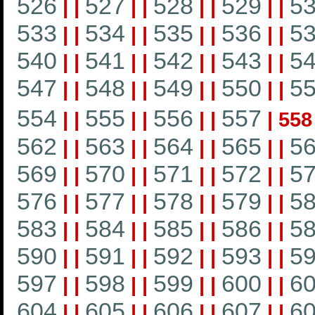
526
527
528
529
5
|
|
|
|
|
|
|
|
533
534
535
536
5
|
|
|
|
|
|
|
|
540
541
542
543
5
|
|
|
|
|
|
|
|
547
548
549
550
5
|
|
|
|
|
|
|
|
554
555
556
557
|
|
|
|
|
|
|
558
562
563
564
565
5
|
|
|
|
|
|
|
|
569
570
571
572
5
|
|
|
|
|
|
|
|
576
577
578
579
5
|
|
|
|
|
|
|
|
583
584
585
586
5
|
|
|
|
|
|
|
|
590
591
592
593
5
|
|
|
|
|
|
|
|
597
598
599
600
6
|
|
|
|
|
|
|
|
604
605
606
607
6
|
|
|
|
|
|
|
|