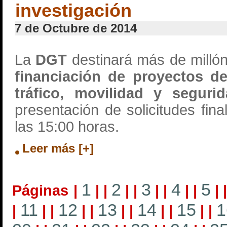
investigación
7 de Octubre de 2014
La
DGT
destinará más de millón
financiación de proyectos de
tráfico, movilidad y segurid
presentación de solicitudes fina
las 15:00 horas.
Leer más [+]
1
2
3
4
5
Páginas
|
|
|
|
|
|
|
|
|
|
11
12
13
14
15
1
|
|
|
|
|
|
|
|
|
|
|