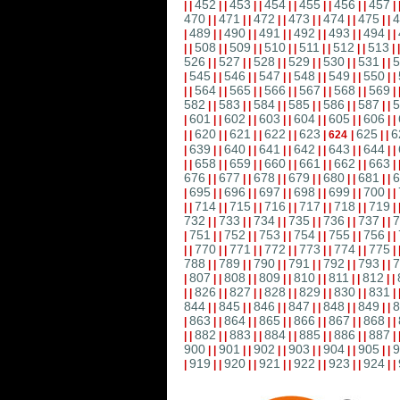
452
453
454
455
456
457
|
|
|
|
|
|
|
|
|
|
|
|
|
470
471
472
473
474
475
4
|
|
|
|
|
|
|
|
|
|
|
|
489
490
491
492
493
494
|
|
|
|
|
|
|
|
|
|
|
|
|
508
509
510
511
512
513
|
|
|
|
|
|
|
|
|
|
|
|
|
526
527
528
529
530
531
5
|
|
|
|
|
|
|
|
|
|
|
|
545
546
547
548
549
550
|
|
|
|
|
|
|
|
|
|
|
|
|
564
565
566
567
568
569
|
|
|
|
|
|
|
|
|
|
|
|
|
582
583
584
585
586
587
5
|
|
|
|
|
|
|
|
|
|
|
|
601
602
603
604
605
606
|
|
|
|
|
|
|
|
|
|
|
|
|
620
621
622
623
625
6
|
|
|
|
|
|
|
|
|
624
|
|
|
639
640
641
642
643
644
|
|
|
|
|
|
|
|
|
|
|
|
|
658
659
660
661
662
663
|
|
|
|
|
|
|
|
|
|
|
|
|
676
677
678
679
680
681
6
|
|
|
|
|
|
|
|
|
|
|
|
695
696
697
698
699
700
|
|
|
|
|
|
|
|
|
|
|
|
|
714
715
716
717
718
719
|
|
|
|
|
|
|
|
|
|
|
|
|
732
733
734
735
736
737
7
|
|
|
|
|
|
|
|
|
|
|
|
751
752
753
754
755
756
|
|
|
|
|
|
|
|
|
|
|
|
|
770
771
772
773
774
775
|
|
|
|
|
|
|
|
|
|
|
|
|
788
789
790
791
792
793
7
|
|
|
|
|
|
|
|
|
|
|
|
807
808
809
810
811
812
|
|
|
|
|
|
|
|
|
|
|
|
|
826
827
828
829
830
831
|
|
|
|
|
|
|
|
|
|
|
|
|
844
845
846
847
848
849
8
|
|
|
|
|
|
|
|
|
|
|
|
863
864
865
866
867
868
|
|
|
|
|
|
|
|
|
|
|
|
|
882
883
884
885
886
887
|
|
|
|
|
|
|
|
|
|
|
|
|
900
901
902
903
904
905
9
|
|
|
|
|
|
|
|
|
|
|
|
919
920
921
922
923
924
|
|
|
|
|
|
|
|
|
|
|
|
|