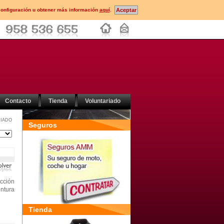
configuración u obtener más información
aquí
.
Contacto
Tienda
Voluntariado
IADO
Seguros
acción
entura
Tienda