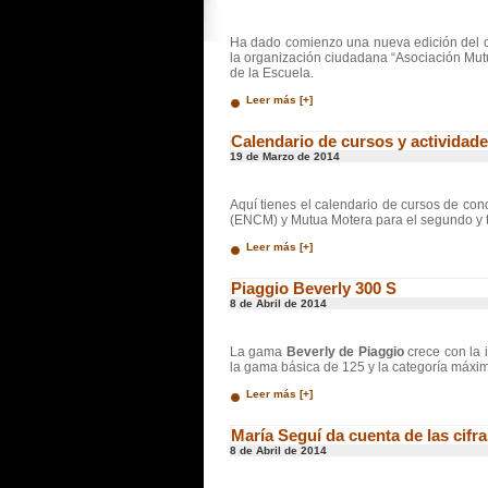
Ha dado comienzo una nueva edición del c
la organización ciudadana “Asociación Mut
de la Escuela.
Leer más [+]
Calendario de cursos y actividad
19 de Marzo de 2014
Aquí tienes el calendario de cursos de con
(ENCM) y Mutua Motera para el segundo y te
Leer más [+]
Piaggio Beverly 300 S
8 de Abril de 2014
La gama
Beverly de Piaggio
crece con la
la gama básica de 125 y la categoría máxim
Leer más [+]
María Seguí da cuenta de las cifra
8 de Abril de 2014