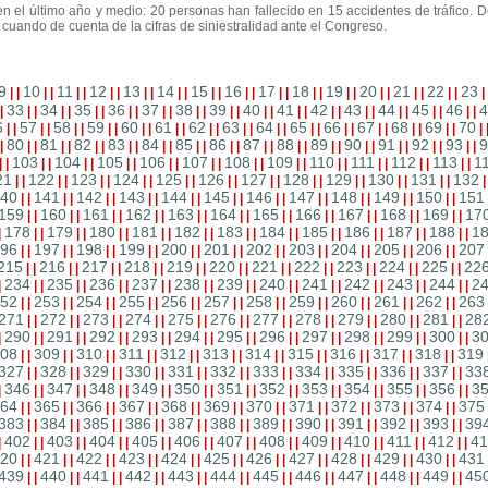
n el último año y medio: 20 personas han fallecido en 15 accidentes de tráfico. D
uando de cuenta de la cifras de siniestralidad ante el Congreso.
9
10
11
12
13
14
15
16
17
18
19
20
21
22
23
|
|
|
|
|
|
|
|
|
|
|
|
|
|
|
|
|
|
|
|
|
|
|
|
|
|
|
|
|
33
34
35
36
37
38
39
40
41
42
43
44
45
46
4
|
|
|
|
|
|
|
|
|
|
|
|
|
|
|
|
|
|
|
|
|
|
|
|
|
|
|
|
|
6
57
58
59
60
61
62
63
64
65
66
67
68
69
70
|
|
|
|
|
|
|
|
|
|
|
|
|
|
|
|
|
|
|
|
|
|
|
|
|
|
|
|
|
80
81
82
83
84
85
86
87
88
89
90
91
92
93
9
|
|
|
|
|
|
|
|
|
|
|
|
|
|
|
|
|
|
|
|
|
|
|
|
|
|
|
|
|
103
104
105
106
107
108
109
110
111
112
113
1
|
|
|
|
|
|
|
|
|
|
|
|
|
|
|
|
|
|
|
|
|
|
|
|
21
122
123
124
125
126
127
128
129
130
131
132
|
|
|
|
|
|
|
|
|
|
|
|
|
|
|
|
|
|
|
|
|
|
40
141
142
143
144
145
146
147
148
149
150
151
|
|
|
|
|
|
|
|
|
|
|
|
|
|
|
|
|
|
|
|
|
|
159
160
161
162
163
164
165
166
167
168
169
17
|
|
|
|
|
|
|
|
|
|
|
|
|
|
|
|
|
|
|
|
|
|
178
179
180
181
182
183
184
185
186
187
188
1
|
|
|
|
|
|
|
|
|
|
|
|
|
|
|
|
|
|
|
|
|
|
|
96
197
198
199
200
201
202
203
204
205
206
207
|
|
|
|
|
|
|
|
|
|
|
|
|
|
|
|
|
|
|
|
|
|
215
216
217
218
219
220
221
222
223
224
225
22
|
|
|
|
|
|
|
|
|
|
|
|
|
|
|
|
|
|
|
|
|
|
234
235
236
237
238
239
240
241
242
243
244
2
|
|
|
|
|
|
|
|
|
|
|
|
|
|
|
|
|
|
|
|
|
|
|
52
253
254
255
256
257
258
259
260
261
262
263
|
|
|
|
|
|
|
|
|
|
|
|
|
|
|
|
|
|
|
|
|
|
271
272
273
274
275
276
277
278
279
280
281
28
|
|
|
|
|
|
|
|
|
|
|
|
|
|
|
|
|
|
|
|
|
|
290
291
292
293
294
295
296
297
298
299
300
3
|
|
|
|
|
|
|
|
|
|
|
|
|
|
|
|
|
|
|
|
|
|
|
08
309
310
311
312
313
314
315
316
317
318
319
|
|
|
|
|
|
|
|
|
|
|
|
|
|
|
|
|
|
|
|
|
|
327
328
329
330
331
332
333
334
335
336
337
33
|
|
|
|
|
|
|
|
|
|
|
|
|
|
|
|
|
|
|
|
|
|
346
347
348
349
350
351
352
353
354
355
356
3
|
|
|
|
|
|
|
|
|
|
|
|
|
|
|
|
|
|
|
|
|
|
|
64
365
366
367
368
369
370
371
372
373
374
375
|
|
|
|
|
|
|
|
|
|
|
|
|
|
|
|
|
|
|
|
|
|
383
384
385
386
387
388
389
390
391
392
393
39
|
|
|
|
|
|
|
|
|
|
|
|
|
|
|
|
|
|
|
|
|
|
402
403
404
405
406
407
408
409
410
411
412
41
|
|
|
|
|
|
|
|
|
|
|
|
|
|
|
|
|
|
|
|
|
|
|
20
421
422
423
424
425
426
427
428
429
430
431
|
|
|
|
|
|
|
|
|
|
|
|
|
|
|
|
|
|
|
|
|
|
439
440
441
442
443
444
445
446
447
448
449
45
|
|
|
|
|
|
|
|
|
|
|
|
|
|
|
|
|
|
|
|
|
|