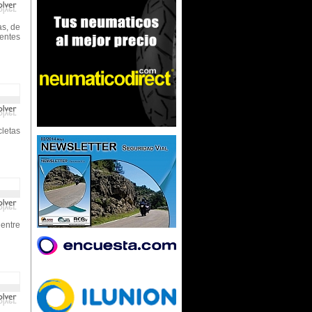
s, de
centes
cletas
 entre