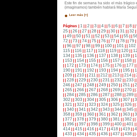
Este fin de semana ha sido el más trágico e
(imaginamos) también hablará María Seguí c
Leer más [+]
1
2
3
4
5
6
7
8
Páginas
|
|
|
|
|
|
|
|
|
|
|
|
|
|
|
|
|
25
26
27
28
29
30
31
32
|
|
|
|
|
|
|
|
|
|
|
|
|
|
|
49
50
51
52
53
54
55
5
|
|
|
|
|
|
|
|
|
|
|
|
|
|
|
|
72
73
74
75
76
77
78
79
|
|
|
|
|
|
|
|
|
|
|
|
|
|
|
96
97
98
99
100
101
102
|
|
|
|
|
|
|
|
|
|
|
|
|
|
115
116
117
118
119
120
1
|
|
|
|
|
|
|
|
|
|
|
|
134
135
136
137
138
139
1
|
|
|
|
|
|
|
|
|
|
|
|
153
154
155
156
157
158
|
|
|
|
|
|
|
|
|
|
|
|
|
172
173
174
175
176
177
|
|
|
|
|
|
|
|
|
|
|
|
|
190
191
192
193
194
195
1
|
|
|
|
|
|
|
|
|
|
|
|
209
210
211
212
213
214
|
|
|
|
|
|
|
|
|
|
|
|
|
228
229
230
231
232
233
|
|
|
|
|
|
|
|
|
|
|
|
|
246
247
248
249
250
251
2
|
|
|
|
|
|
|
|
|
|
|
|
265
266
267
268
269
270
|
|
|
|
|
|
|
|
|
|
|
|
|
284
285
286
287
288
289
|
|
|
|
|
|
|
|
|
|
|
|
|
302
303
304
305
306
307
3
|
|
|
|
|
|
|
|
|
|
|
|
321
322
323
324
325
326
|
|
|
|
|
|
|
|
|
|
|
|
|
340
341
342
343
344
345
|
|
|
|
|
|
|
|
|
|
|
|
|
358
359
360
361
362
363
3
|
|
|
|
|
|
|
|
|
|
|
|
377
378
379
380
381
382
|
|
|
|
|
|
|
|
|
|
|
|
|
396
397
398
399
400
401
|
|
|
|
|
|
|
|
|
|
|
|
|
414
415
416
417
418
419
4
|
|
|
|
|
|
|
|
|
|
|
|
433
434
435
436
437
438
|
|
|
|
|
|
|
|
|
|
|
|
|