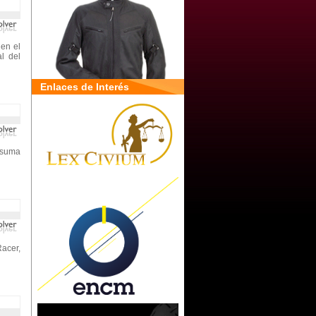
 en el
l del
Enlaces de Interés
e suma
acer,