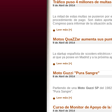
Tráfico puso 4 millones de multas
9 de Abril de 2014
La mitad de estas multas se pusieron por 
procedimiento de pago. Son datos aport
Congreso para informar de la situación actu
Leer más [+]
Motos QuaZZar aumenta sus punt
9 de Abril de 2014
La startup española de scooters eléctrico
al que ya posee en Madrid y a la próxima a
Leer más [+]
Moto Guzzi "Pura Sangre"
8 de Abril de 2014
Partiendo de una
Moto Guzzi SP
del 1982
"Pura Sangre".
Leer más [+]
Curso de Monitor de Apoyo de l
4 de Abril de 2014