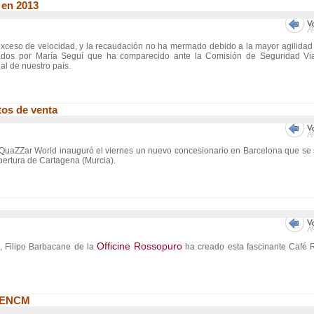
 en 2013
exceso de velocidad, y la recaudación no ha mermado debido a la mayor agilidad
ados por María Seguí que ha comparecido ante la Comisión de Seguridad Via
al de nuestro país.
os de venta
s QuaZZar World inauguró el viernes un nuevo concesionario en Barcelona que s
pertura de Cartagena (Murcia).
Officine Rossopuro
, Filipo Barbacane de la
ha creado esta fascinante Café R
a ENCM