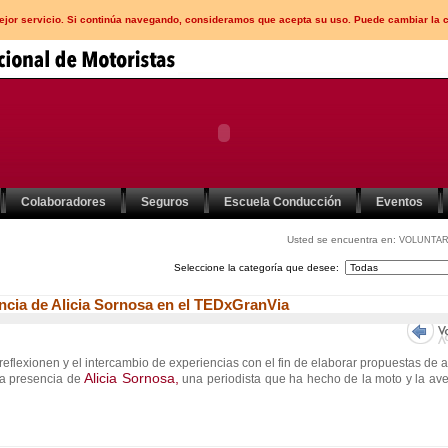
mejor servicio. Si continúa navegando, consideramos que acepta su uso. Puede cambiar la 
Colaboradores
Seguros
Escuela Conducción
Eventos
Usted se encuentra en:
VOLUNTAR
Seleccione la categoría que desee:
cia de Alicia Sornosa en el TEDxGranVia
eflexionen y el intercambio de experiencias con el fin de elaborar propuestas de 
Alicia Sornosa,
la presencia de
una periodista que ha hecho de la moto y la av