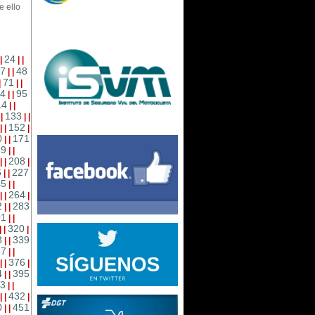
e ello
24
|
|
|
7
48
|
|
71
|
|
|
4
95
|
|
14
|
|
133
|
|
|
|
152
|
|
|
0
171
|
|
89
|
|
208
|
|
|
6
227
|
|
45
|
|
264
|
|
|
2
283
|
|
01
|
|
320
|
|
|
8
339
|
|
57
|
|
376
|
|
|
4
395
|
|
3
|
|
432
|
|
|
0
451
|
|