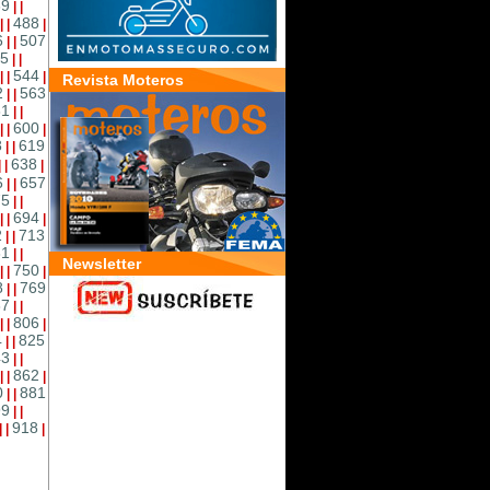
69
|
|
488
|
|
|
6
507
|
|
5
|
|
544
|
|
|
Revista Moteros
2
563
|
|
81
|
|
600
|
|
|
8
619
|
|
638
|
|
|
6
657
|
|
75
|
|
694
|
|
|
2
713
|
|
31
|
|
Newsletter
750
|
|
|
8
769
|
|
87
|
|
806
|
|
|
4
825
|
|
43
|
|
862
|
|
|
0
881
|
|
99
|
|
918
|
|
|