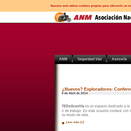
Nuestra web utiliza cookies propias para ofrecerle un 
ANM
Seguridad Vial
Asesoría
¿Nuevos? Exploradores: Conferen
9 de Abril de 2014
TEDxGranVia
es un espacio dedicado a la r
o de trabajo. En esta ocasión contará con 
su modo de vida.
Leer más [+]