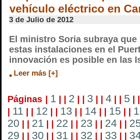
vehículo eléctrico en Ca
3 de Julio de 2012
El ministro Soria subraya que
estas instalaciones en el Pue
innovación es posible en las I
Leer más [+]
1
2
3
4
5
Páginas
|
|
|
|
|
|
|
|
|
|
11
12
13
14
15
1
|
|
|
|
|
|
|
|
|
|
|
20
21
22
23
24
2
|
|
|
|
|
|
|
|
|
|
29
30
31
32
33
3
|
|
|
|
|
|
|
|
|
|