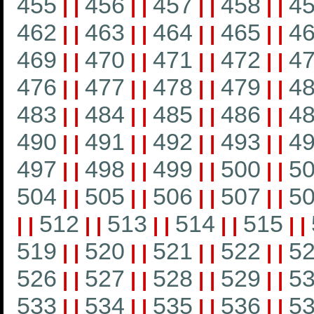
455
456
457
458
4
|
|
|
|
|
|
|
|
462
463
464
465
4
|
|
|
|
|
|
|
|
469
470
471
472
4
|
|
|
|
|
|
|
|
476
477
478
479
4
|
|
|
|
|
|
|
|
483
484
485
486
4
|
|
|
|
|
|
|
|
490
491
492
493
4
|
|
|
|
|
|
|
|
497
498
499
500
5
|
|
|
|
|
|
|
|
504
505
506
507
5
|
|
|
|
|
|
|
|
512
513
514
515
|
|
|
|
|
|
|
|
|
|
519
520
521
522
5
|
|
|
|
|
|
|
|
526
527
528
529
5
|
|
|
|
|
|
|
|
533
534
535
536
5
|
|
|
|
|
|
|
|