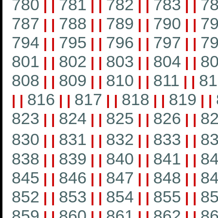
780
781
782
783
7
|
|
|
|
|
|
|
|
787
788
789
790
7
|
|
|
|
|
|
|
|
794
795
796
797
7
|
|
|
|
|
|
|
|
801
802
803
804
8
|
|
|
|
|
|
|
|
808
809
810
811
81
|
|
|
|
|
|
|
|
816
817
818
819
|
|
|
|
|
|
|
|
|
|
823
824
825
826
8
|
|
|
|
|
|
|
|
830
831
832
833
8
|
|
|
|
|
|
|
|
838
839
840
841
8
|
|
|
|
|
|
|
|
845
846
847
848
8
|
|
|
|
|
|
|
|
852
853
854
855
8
|
|
|
|
|
|
|
|
859
860
861
862
8
|
|
|
|
|
|
|
|