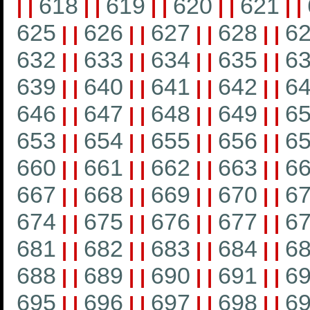
618
619
620
621
|
|
|
|
|
|
|
|
|
|
625
626
627
628
6
|
|
|
|
|
|
|
|
632
633
634
635
6
|
|
|
|
|
|
|
|
639
640
641
642
6
|
|
|
|
|
|
|
|
646
647
648
649
6
|
|
|
|
|
|
|
|
653
654
655
656
6
|
|
|
|
|
|
|
|
660
661
662
663
6
|
|
|
|
|
|
|
|
667
668
669
670
6
|
|
|
|
|
|
|
|
674
675
676
677
6
|
|
|
|
|
|
|
|
681
682
683
684
6
|
|
|
|
|
|
|
|
688
689
690
691
6
|
|
|
|
|
|
|
|
695
696
697
698
6
|
|
|
|
|
|
|
|