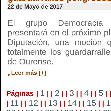
22 de Mayo de 2017
El grupo Democracia
presentará en el próximo pl
Diputación, una moción q
totalmente los guardarraíl
de Ourense.
Leer más [+]
1
2
3
4
5
Páginas
|
|
|
|
|
|
|
|
|
|
11
12
13
14
15
1
|
|
|
|
|
|
|
|
|
|
|