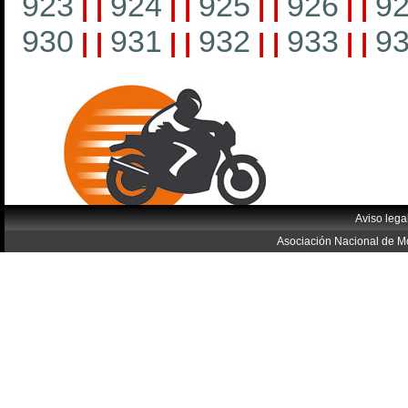
923
924
925
926
9
|
|
|
|
|
|
|
|
930
931
932
933
9
|
|
|
|
|
|
|
|
Aviso lega
Asociación Nacional de Mo