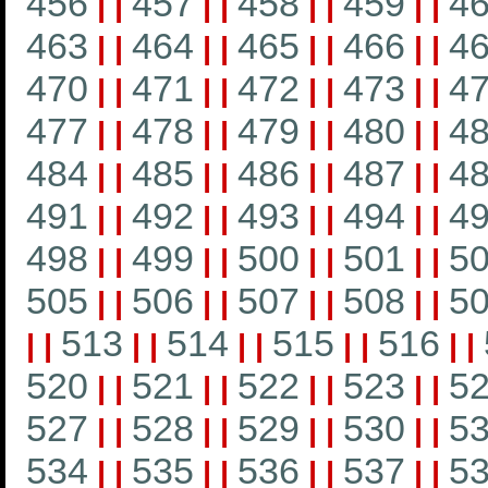
456
457
458
459
4
|
|
|
|
|
|
|
|
463
464
465
466
4
|
|
|
|
|
|
|
|
470
471
472
473
4
|
|
|
|
|
|
|
|
477
478
479
480
4
|
|
|
|
|
|
|
|
484
485
486
487
4
|
|
|
|
|
|
|
|
491
492
493
494
4
|
|
|
|
|
|
|
|
498
499
500
501
5
|
|
|
|
|
|
|
|
505
506
507
508
5
|
|
|
|
|
|
|
|
513
514
515
516
|
|
|
|
|
|
|
|
|
|
520
521
522
523
5
|
|
|
|
|
|
|
|
527
528
529
530
5
|
|
|
|
|
|
|
|
534
535
536
537
5
|
|
|
|
|
|
|
|