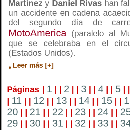
Martínez
y
Daniel Rivas
han fal
un accidente en cadena acaecid
del segundo día de carre
MotoAmerica
(paralelo al Mu
que se celebraba en el cir
(Estados Unidos).
Leer más [+]
1
2
3
4
5
Páginas
|
|
|
|
|
|
|
|
|
|
11
12
13
14
15
1
|
|
|
|
|
|
|
|
|
|
|
20
21
22
23
24
2
|
|
|
|
|
|
|
|
|
|
29
30
31
32
33
3
|
|
|
|
|
|
|
|
|
|