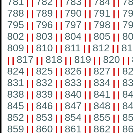
781
782
783
784
7
|
|
|
|
|
|
|
|
788
789
790
791
7
|
|
|
|
|
|
|
|
795
796
797
798
7
|
|
|
|
|
|
|
|
802
803
804
805
8
|
|
|
|
|
|
|
|
809
810
811
812
81
|
|
|
|
|
|
|
|
817
818
819
820
|
|
|
|
|
|
|
|
|
|
824
825
826
827
8
|
|
|
|
|
|
|
|
831
832
833
834
8
|
|
|
|
|
|
|
|
838
839
840
841
8
|
|
|
|
|
|
|
|
845
846
847
848
8
|
|
|
|
|
|
|
|
852
853
854
855
8
|
|
|
|
|
|
|
|
859
860
861
862
8
|
|
|
|
|
|
|
|