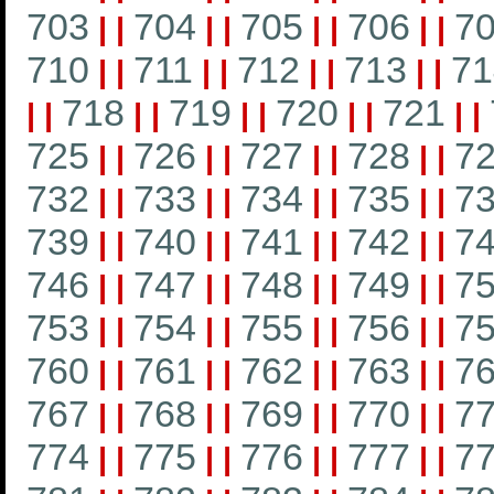
703
704
705
706
7
|
|
|
|
|
|
|
|
710
711
712
713
71
|
|
|
|
|
|
|
|
718
719
720
721
|
|
|
|
|
|
|
|
|
|
725
726
727
728
7
|
|
|
|
|
|
|
|
732
733
734
735
7
|
|
|
|
|
|
|
|
739
740
741
742
7
|
|
|
|
|
|
|
|
746
747
748
749
7
|
|
|
|
|
|
|
|
753
754
755
756
7
|
|
|
|
|
|
|
|
760
761
762
763
7
|
|
|
|
|
|
|
|
767
768
769
770
7
|
|
|
|
|
|
|
|
774
775
776
777
7
|
|
|
|
|
|
|
|