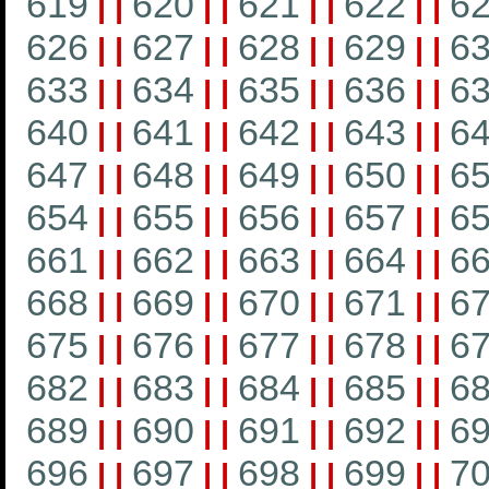
619
620
621
622
6
|
|
|
|
|
|
|
|
626
627
628
629
6
|
|
|
|
|
|
|
|
633
634
635
636
6
|
|
|
|
|
|
|
|
640
641
642
643
6
|
|
|
|
|
|
|
|
647
648
649
650
6
|
|
|
|
|
|
|
|
654
655
656
657
6
|
|
|
|
|
|
|
|
661
662
663
664
6
|
|
|
|
|
|
|
|
668
669
670
671
6
|
|
|
|
|
|
|
|
675
676
677
678
6
|
|
|
|
|
|
|
|
682
683
684
685
6
|
|
|
|
|
|
|
|
689
690
691
692
6
|
|
|
|
|
|
|
|
696
697
698
699
7
|
|
|
|
|
|
|
|