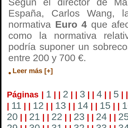
Según el director de M
España, Carlos Wang, l
normativa
Euro 4
que afec
como la normativa relati
podría suponer un sobreco
entre 200 y 700 €.
Leer más [+]
1
2
3
4
5
Páginas
|
|
|
|
|
|
|
|
|
|
11
12
13
14
15
1
|
|
|
|
|
|
|
|
|
|
|
20
21
22
23
24
2
|
|
|
|
|
|
|
|
|
|
29
30
31
32
33
3