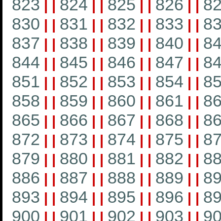
823
824
825
826
8
|
|
|
|
|
|
|
|
830
831
832
833
8
|
|
|
|
|
|
|
|
837
838
839
840
8
|
|
|
|
|
|
|
|
844
845
846
847
8
|
|
|
|
|
|
|
|
851
852
853
854
8
|
|
|
|
|
|
|
|
858
859
860
861
8
|
|
|
|
|
|
|
|
865
866
867
868
8
|
|
|
|
|
|
|
|
872
873
874
875
8
|
|
|
|
|
|
|
|
879
880
881
882
8
|
|
|
|
|
|
|
|
886
887
888
889
8
|
|
|
|
|
|
|
|
893
894
895
896
8
|
|
|
|
|
|
|
|
900
901
902
903
9
|
|
|
|
|
|
|
|