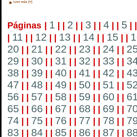
Leer más [+]
1
2
3
4
5
Páginas
|
|
|
|
|
|
|
|
|
|
11
12
13
14
15
1
|
|
|
|
|
|
|
|
|
|
|
20
21
22
23
24
2
|
|
|
|
|
|
|
|
|
|
29
30
31
32
33
3
|
|
|
|
|
|
|
|
|
|
38
39
40
41
42
4
|
|
|
|
|
|
|
|
|
|
47
48
49
50
51
5
|
|
|
|
|
|
|
|
|
|
56
57
58
59
60
6
|
|
|
|
|
|
|
|
|
|
65
66
67
68
69
7
|
|
|
|
|
|
|
|
|
|
74
75
76
77
78
7
|
|
|
|
|
|
|
|
|
|
83
84
85
86
87
8
|
|
|
|
|
|
|
|
|
|