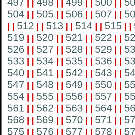
497
498
499
500
5
|
|
|
|
|
|
|
|
504
505
506
507
5
|
|
|
|
|
|
|
|
512
513
514
515
|
|
|
|
|
|
|
|
|
|
519
520
521
522
5
|
|
|
|
|
|
|
|
526
527
528
529
5
|
|
|
|
|
|
|
|
533
534
535
536
5
|
|
|
|
|
|
|
|
540
541
542
543
5
|
|
|
|
|
|
|
|
547
548
549
550
5
|
|
|
|
|
|
|
|
554
555
556
557
5
|
|
|
|
|
|
|
|
561
562
563
564
5
|
|
|
|
|
|
|
|
568
569
570
571
5
|
|
|
|
|
|
|
|
575
576
577
578
5
|
|
|
|
|
|
|
|