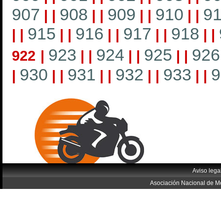
907
908
909
910
91
|
|
|
|
|
|
|
|
915
916
917
918
|
|
|
|
|
|
|
|
|
|
923
924
925
926
922
|
|
|
|
|
|
|
930
931
932
933
9
|
|
|
|
|
|
|
|
|
Aviso lega
Asociación Nacional de Mo