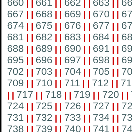
660
661
662
663
6
|
|
|
|
|
|
|
|
667
668
669
670
6
|
|
|
|
|
|
|
|
674
675
676
677
6
|
|
|
|
|
|
|
|
681
682
683
684
6
|
|
|
|
|
|
|
|
688
689
690
691
6
|
|
|
|
|
|
|
|
695
696
697
698
6
|
|
|
|
|
|
|
|
702
703
704
705
7
|
|
|
|
|
|
|
|
709
710
711
712
71
|
|
|
|
|
|
|
|
717
718
719
720
|
|
|
|
|
|
|
|
|
|
724
725
726
727
7
|
|
|
|
|
|
|
|
731
732
733
734
7
|
|
|
|
|
|
|
|
738
739
740
741
7
|
|
|
|
|
|
|
|