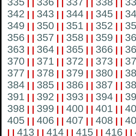
335
336
337
338
3
|
|
|
|
|
|
|
|
342
343
344
345
3
|
|
|
|
|
|
|
|
349
350
351
352
3
|
|
|
|
|
|
|
|
356
357
358
359
3
|
|
|
|
|
|
|
|
363
364
365
366
3
|
|
|
|
|
|
|
|
370
371
372
373
3
|
|
|
|
|
|
|
|
377
378
379
380
3
|
|
|
|
|
|
|
|
384
385
386
387
3
|
|
|
|
|
|
|
|
391
392
393
394
3
|
|
|
|
|
|
|
|
398
399
400
401
4
|
|
|
|
|
|
|
|
405
406
407
408
4
|
|
|
|
|
|
|
|
413
414
415
416
|
|
|
|
|
|
|
|
|
|