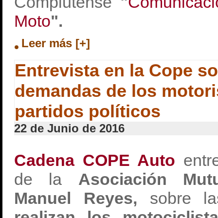
Complutense
"
Comunicaci
Moto
".
Leer más [+]
Entrevista en la Cope so
demandas de los motoris
partidos políticos
22 de Junio de 2016
Cadena COPE Auto
entre
de la
Asociación Mut
Manuel Reyes,
sobre 
realizan los motociclist