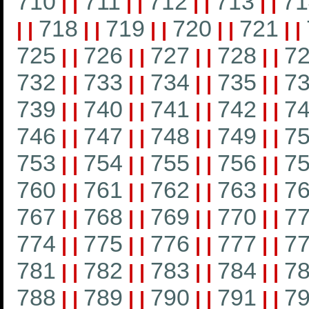
710
711
712
713
71
|
|
|
|
|
|
|
|
718
719
720
721
|
|
|
|
|
|
|
|
|
|
725
726
727
728
7
|
|
|
|
|
|
|
|
732
733
734
735
7
|
|
|
|
|
|
|
|
739
740
741
742
7
|
|
|
|
|
|
|
|
746
747
748
749
7
|
|
|
|
|
|
|
|
753
754
755
756
7
|
|
|
|
|
|
|
|
760
761
762
763
7
|
|
|
|
|
|
|
|
767
768
769
770
7
|
|
|
|
|
|
|
|
774
775
776
777
7
|
|
|
|
|
|
|
|
781
782
783
784
7
|
|
|
|
|
|
|
|
788
789
790
791
7
|
|
|
|
|
|
|
|