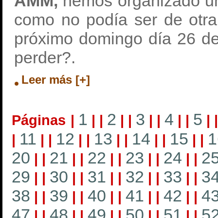
AMM,
hemos organizado 
como no podía ser de otra
próximo domingo día 26 de 
perder?.
Leer más [+]
1
2
3
4
5
Páginas
|
|
|
|
|
|
|
|
|
|
11
12
13
14
15
1
|
|
|
|
|
|
|
|
|
|
|
20
21
22
23
24
2
|
|
|
|
|
|
|
|
|
|
29
30
31
32
33
3
|
|
|
|
|
|
|
|
|
|
38
39
40
41
42
4
|
|
|
|
|
|
|
|
|
|
47
48
49
50
51
5
|
|
|
|
|
|
|
|
|
|