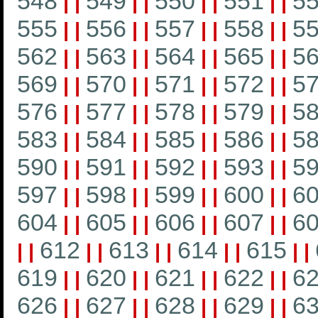
548
549
550
551
5
|
|
|
|
|
|
|
|
555
556
557
558
5
|
|
|
|
|
|
|
|
562
563
564
565
5
|
|
|
|
|
|
|
|
569
570
571
572
5
|
|
|
|
|
|
|
|
576
577
578
579
5
|
|
|
|
|
|
|
|
583
584
585
586
5
|
|
|
|
|
|
|
|
590
591
592
593
5
|
|
|
|
|
|
|
|
597
598
599
600
6
|
|
|
|
|
|
|
|
604
605
606
607
6
|
|
|
|
|
|
|
|
612
613
614
615
|
|
|
|
|
|
|
|
|
|
619
620
621
622
6
|
|
|
|
|
|
|
|
626
627
628
629
6
|
|
|
|
|
|
|
|