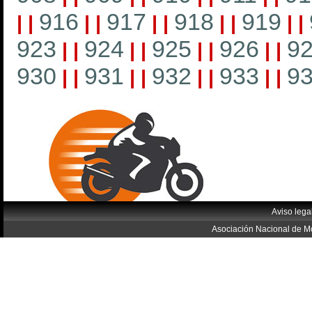
916
917
918
919
|
|
|
|
|
|
|
|
|
|
923
924
925
926
9
|
|
|
|
|
|
|
|
930
931
932
933
9
|
|
|
|
|
|
|
|
Aviso lega
Asociación Nacional de Mo