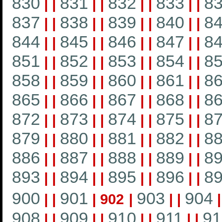
830
831
832
833
8
|
|
|
|
|
|
|
|
837
838
839
840
8
|
|
|
|
|
|
|
|
844
845
846
847
8
|
|
|
|
|
|
|
|
851
852
853
854
8
|
|
|
|
|
|
|
|
858
859
860
861
8
|
|
|
|
|
|
|
|
865
866
867
868
8
|
|
|
|
|
|
|
|
872
873
874
875
8
|
|
|
|
|
|
|
|
879
880
881
882
8
|
|
|
|
|
|
|
|
886
887
888
889
8
|
|
|
|
|
|
|
|
893
894
895
896
8
|
|
|
|
|
|
|
|
900
901
903
904
|
|
|
902
|
|
|
908
909
910
911
91
|
|
|
|
|
|
|
|