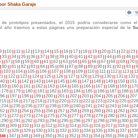
por Shaka Garaje
de prototipos presentados, el 2015 podría considerarse como el
 el año traemos a estas páginas una preparación especial de la
Su
9
10
11
12
13
14
15
16
17
18
19
20
21
22
23
|
|
|
|
|
|
|
|
|
|
|
|
|
|
|
|
|
|
|
|
|
|
|
|
|
|
|
|
|
33
34
35
36
37
38
39
40
41
42
43
44
45
46
4
|
|
|
|
|
|
|
|
|
|
|
|
|
|
|
|
|
|
|
|
|
|
|
|
|
|
|
|
|
6
57
58
59
60
61
62
63
64
65
66
67
68
69
70
|
|
|
|
|
|
|
|
|
|
|
|
|
|
|
|
|
|
|
|
|
|
|
|
|
|
|
|
|
80
81
82
83
84
85
86
87
88
89
90
91
92
93
9
|
|
|
|
|
|
|
|
|
|
|
|
|
|
|
|
|
|
|
|
|
|
|
|
|
|
|
|
|
103
104
105
106
107
108
109
110
111
112
113
1
|
|
|
|
|
|
|
|
|
|
|
|
|
|
|
|
|
|
|
|
|
|
|
|
21
122
123
124
125
126
127
128
129
130
131
132
|
|
|
|
|
|
|
|
|
|
|
|
|
|
|
|
|
|
|
|
|
|
40
141
142
143
144
145
146
147
148
149
150
151
|
|
|
|
|
|
|
|
|
|
|
|
|
|
|
|
|
|
|
|
|
|
159
160
161
162
163
164
165
166
167
168
169
17
|
|
|
|
|
|
|
|
|
|
|
|
|
|
|
|
|
|
|
|
|
|
178
179
180
181
182
183
184
185
186
187
188
1
|
|
|
|
|
|
|
|
|
|
|
|
|
|
|
|
|
|
|
|
|
|
|
96
197
198
199
200
201
202
203
204
205
206
207
|
|
|
|
|
|
|
|
|
|
|
|
|
|
|
|
|
|
|
|
|
|
215
216
217
218
219
220
221
222
223
224
225
22
|
|
|
|
|
|
|
|
|
|
|
|
|
|
|
|
|
|
|
|
|
|
234
235
236
237
238
239
240
241
242
243
244
2
|
|
|
|
|
|
|
|
|
|
|
|
|
|
|
|
|
|
|
|
|
|
|
52
253
254
255
256
257
258
259
260
261
262
263
|
|
|
|
|
|
|
|
|
|
|
|
|
|
|
|
|
|
|
|
|
|
271
272
273
274
275
276
277
278
279
280
281
28
|
|
|
|
|
|
|
|
|
|
|
|
|
|
|
|
|
|
|
|
|
|
290
291
292
293
294
295
296
297
298
299
300
3
|
|
|
|
|
|
|
|
|
|
|
|
|
|
|
|
|
|
|
|
|
|
|
08
309
310
311
312
313
314
315
316
317
318
319
|
|
|
|
|
|
|
|
|
|
|
|
|
|
|
|
|
|
|
|
|
|
327
328
329
330
331
332
333
334
335
336
337
33
|
|
|
|
|
|
|
|
|
|
|
|
|
|
|
|
|
|
|
|
|
|
347
348
349
350
351
352
353
354
355
356
357
346
|
|
|
|
|
|
|
|
|
|
|
|
|
|
|
|
|
|
|
|
|