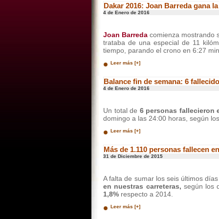
Dakar 2016: Joan Barreda gana la 
4 de Enero de 2016
Joan Barreda
comienza mostrando su
trataba de una especial de 11 kiló
tiempo, parando el crono en 6:27 min
Leer más [+]
Balance fin de semana: 6 fallecid
4 de Enero de 2016
Un total de
6 personas fallecieron 
domingo a las 24:00 horas, según los
Leer más [+]
Más de 1.110 personas fallecen en
31 de Diciembre de 2015
A falta de sumar los seis últimos día
en nuestras carreteras,
según los 
1,8%
respecto a 2014.
Leer más [+]