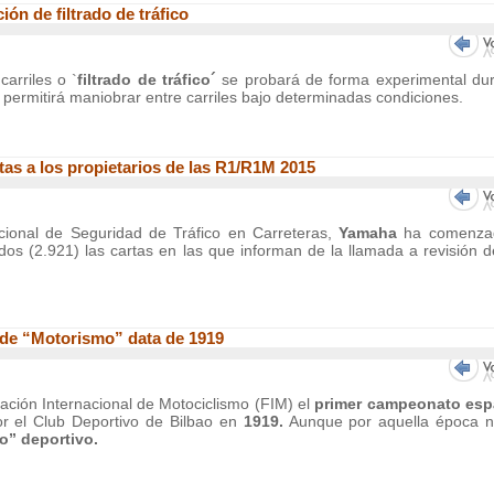
ón de filtrado de tráfico
carriles o `
filtrado de tráfico´
se probará de forma experimental du
o permitirá maniobrar entre carriles bajo determinadas condiciones.
as a los propietarios de las R1/R1M 2015
cional de Seguridad de Tráfico en Carreteras,
Yamaha
ha comenza
dos (2.921) las cartas en las que informan de la llamada a revisión d
de “Motorismo” data de 1919
eración Internacional de Motociclismo (FIM) el
primer campeonato esp
r el Club Deportivo de Bilbao en
1919.
Aunque por aquella época n
o” deportivo.