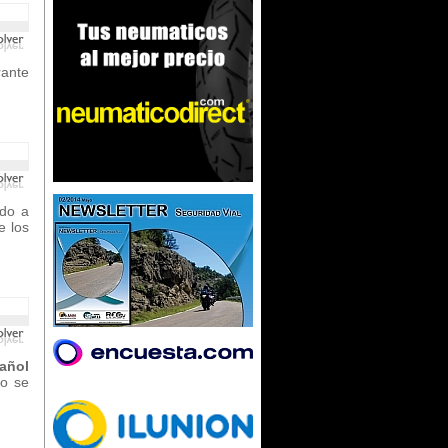
rante
do a
e los
añol
o se