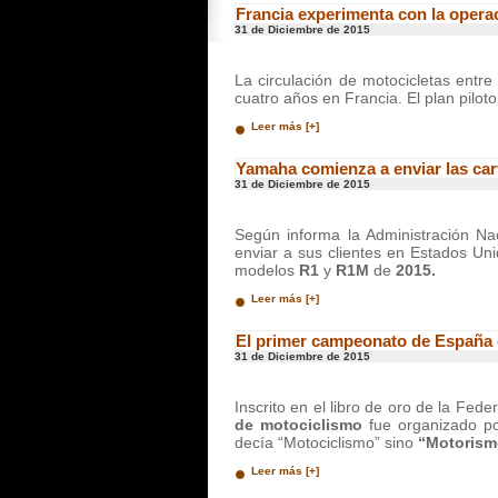
Francia experimenta con la operaci
31 de Diciembre de 2015
La circulación de motocicletas entre 
cuatro años en Francia. El plan pilot
Leer más [+]
Yamaha comienza a enviar las cart
31 de Diciembre de 2015
Según informa la Administración Na
enviar a sus clientes en Estados Uni
modelos
R1
y
R1M
de
2015.
Leer más [+]
El primer campeonato de España 
31 de Diciembre de 2015
Inscrito en el libro de oro de la Fed
de motociclismo
fue organizado po
decía “Motociclismo” sino
“Motorism
Leer más [+]