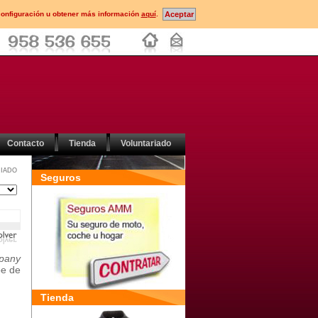
configuración u obtener más información
aquí
.
Contacto
Tienda
Voluntariado
IADO
Seguros
pany
oe de
Tienda