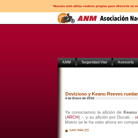
Nuestra web utiliza cookies propias para ofrecerle un 
ANM
Seguridad Vial
Asesoría
Dovizioso y Keanu Reeves rueda
4 de Enero de 2016
Ya conocíamos la afición de
Keanu
(
ARCH
) -, y su afición por Ducati, -
v
Matrix se le ha visto ahora en compa
Leer más [+]