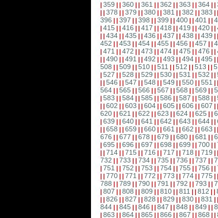
359
360
361
362
363
364
|
|
|
|
|
|
|
|
|
|
|
|
|
378
379
380
381
382
383
|
|
|
|
|
|
|
|
|
|
|
|
|
396
397
398
399
400
401
4
|
|
|
|
|
|
|
|
|
|
|
|
415
416
417
418
419
420
|
|
|
|
|
|
|
|
|
|
|
|
|
434
435
436
437
438
439
|
|
|
|
|
|
|
|
|
|
|
|
|
452
453
454
455
456
457
4
|
|
|
|
|
|
|
|
|
|
|
|
471
472
473
474
475
476
|
|
|
|
|
|
|
|
|
|
|
|
|
490
491
492
493
494
495
|
|
|
|
|
|
|
|
|
|
|
|
|
508
509
510
511
512
513
5
|
|
|
|
|
|
|
|
|
|
|
|
527
528
529
530
531
532
|
|
|
|
|
|
|
|
|
|
|
|
|
546
547
548
549
550
551
|
|
|
|
|
|
|
|
|
|
|
|
|
564
565
566
567
568
569
5
|
|
|
|
|
|
|
|
|
|
|
|
583
584
585
586
587
588
|
|
|
|
|
|
|
|
|
|
|
|
|
602
603
604
605
606
607
|
|
|
|
|
|
|
|
|
|
|
|
|
620
621
622
623
624
625
6
|
|
|
|
|
|
|
|
|
|
|
|
639
640
641
642
643
644
|
|
|
|
|
|
|
|
|
|
|
|
|
658
659
660
661
662
663
|
|
|
|
|
|
|
|
|
|
|
|
|
676
677
678
679
680
681
6
|
|
|
|
|
|
|
|
|
|
|
|
695
696
697
698
699
700
|
|
|
|
|
|
|
|
|
|
|
|
|
714
715
716
717
718
719
|
|
|
|
|
|
|
|
|
|
|
|
|
732
733
734
735
736
737
7
|
|
|
|
|
|
|
|
|
|
|
|
751
752
753
754
755
756
|
|
|
|
|
|
|
|
|
|
|
|
|
770
771
772
773
774
775
|
|
|
|
|
|
|
|
|
|
|
|
|
788
789
790
791
792
793
7
|
|
|
|
|
|
|
|
|
|
|
|
807
808
809
810
811
812
|
|
|
|
|
|
|
|
|
|
|
|
|
826
827
828
829
830
831
|
|
|
|
|
|
|
|
|
|
|
|
|
844
845
846
847
848
849
8
|
|
|
|
|
|
|
|
|
|
|
|
863
864
865
866
867
868
|
|
|
|
|
|
|
|
|
|
|
|
|