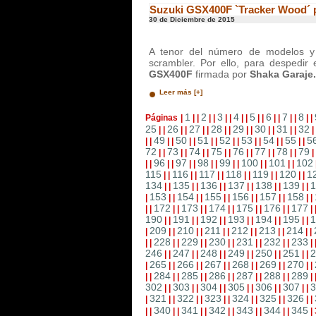
Suzuki GSX400F `Tracker Wood´ 
30 de Diciembre de 2015
A tenor del número de modelos y 
scrambler. Por ello, para despedir
GSX400F
firmada por
Shaka Garaje.
Leer más [+]
1
2
3
4
5
6
7
8
Páginas
|
|
|
|
|
|
|
|
|
|
|
|
|
|
|
|
|
25
26
27
28
29
30
31
32
|
|
|
|
|
|
|
|
|
|
|
|
|
|
|
49
50
51
52
53
54
55
5
|
|
|
|
|
|
|
|
|
|
|
|
|
|
|
|
72
73
74
75
76
77
78
79
|
|
|
|
|
|
|
|
|
|
|
|
|
|
|
96
97
98
99
100
101
102
|
|
|
|
|
|
|
|
|
|
|
|
|
|
115
116
117
118
119
120
1
|
|
|
|
|
|
|
|
|
|
|
|
134
135
136
137
138
139
1
|
|
|
|
|
|
|
|
|
|
|
|
153
154
155
156
157
158
|
|
|
|
|
|
|
|
|
|
|
|
|
172
173
174
175
176
177
|
|
|
|
|
|
|
|
|
|
|
|
|
190
191
192
193
194
195
1
|
|
|
|
|
|
|
|
|
|
|
|
209
210
211
212
213
214
|
|
|
|
|
|
|
|
|
|
|
|
|
228
229
230
231
232
233
|
|
|
|
|
|
|
|
|
|
|
|
|
246
247
248
249
250
251
2
|
|
|
|
|
|
|
|
|
|
|
|
265
266
267
268
269
270
|
|
|
|
|
|
|
|
|
|
|
|
|
284
285
286
287
288
289
|
|
|
|
|
|
|
|
|
|
|
|
|
302
303
304
305
306
307
3
|
|
|
|
|
|
|
|
|
|
|
|
321
322
323
324
325
326
|
|
|
|
|
|
|
|
|
|
|
|
|
340
341
342
343
344
345
|
|
|
|
|
|
|
|
|
|
|
|
|