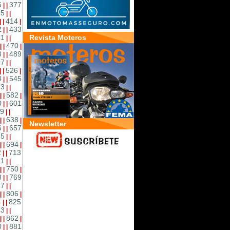
6
377
|
|
95
|
|
414
|
|
|
2
433
|
|
51
Revista Moteros
|
|
470
|
|
|
8
489
|
|
07
|
|
526
|
|
|
4
545
|
|
63
|
|
582
|
|
|
0
601
|
|
9
|
|
638
|
|
|
Newsletter
6
657
|
|
75
|
|
694
|
|
|
2
713
|
|
31
|
|
750
|
|
|
8
769
|
|
87
|
|
806
|
|
|
4
825
|
|
43
|
|
862
|
|
|
0
881
|
|