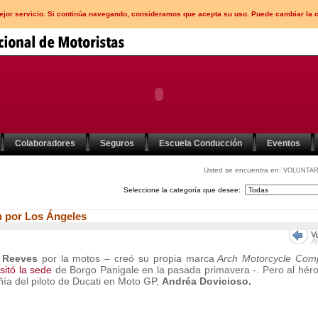
mejor servicio. Si continúa navegando, consideramos que acepta su uso. Puede cambiar la 
Colaboradores
Seguros
Escuela Conducción
Eventos
Usted se encuentra en:
VOLUNTAR
Seleccione la categoría que desee:
n por Los Ángeles
 Reeves
por la motos – creó su propia marca
Arch Motorcycle Com
isitó la sede
de Borgo Panigale en la pasada primavera -. Pero al hér
ñía del piloto de Ducati en Moto GP,
Andréa Dovicioso.