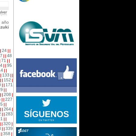
 año
zuki
24
|
|
|
7
48
|
|
71
|
|
|
4
95
|
|
14
|
|
133
|
|
|
|
152
|
|
|
0
171
|
|
89
|
|
208
|
|
|
6
227
|
|
45
|
|
264
|
|
|
2
283
|
|
01
|
|
320
|
|
|
8
339
|
|
358
|
|
|