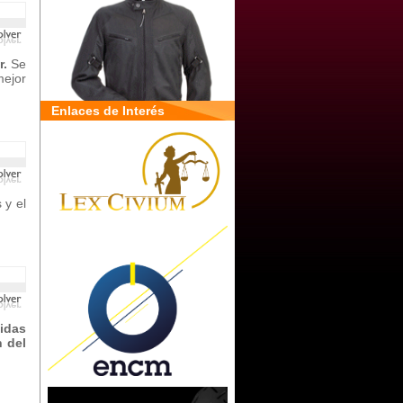
r.
Se
ejor
Enlaces de Interés
 y el
cidas
 del