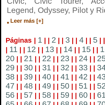
Civic, Civic Tourer, Acc
Legend, Odyssey, Pilot y Ri
Leer más [+]
1
2
3
4
5
Páginas
|
|
|
|
|
|
|
|
|
|
11
12
13
14
15
1
|
|
|
|
|
|
|
|
|
|
|
20
21
22
23
24
2
|
|
|
|
|
|
|
|
|
|
29
30
31
32
33
3
|
|
|
|
|
|
|
|
|
|
38
39
40
41
42
4
|
|
|
|
|
|
|
|
|
|
47
48
49
50
51
5
|
|
|
|
|
|
|
|
|
|
56
57
58
59
60
6
|
|
|
|
|
|
|
|
|
|
65
66
67
68
69
7
|
|
|
|
|
|
|
|
|
|