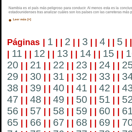
Namibia es el país más peligroso para conducir. Al menos esta es la conclu
estadounidenses tras analizar cuáles son los países con las carreteras más pe
Leer más [+]
1
2
3
4
5
Páginas
|
|
|
|
|
|
|
|
|
|
11
12
13
14
15
1
|
|
|
|
|
|
|
|
|
|
|
20
21
22
23
24
2
|
|
|
|
|
|
|
|
|
|
29
30
31
32
33
3
|
|
|
|
|
|
|
|
|
|
38
39
40
41
42
4
|
|
|
|
|
|
|
|
|
|
47
48
49
50
51
5
|
|
|
|
|
|
|
|
|
|
56
57
58
59
60
6
|
|
|
|
|
|
|
|
|
|
65
66
67
68
69
7
|
|
|
|
|
|
|
|
|
|