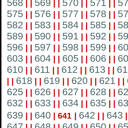
568
569
570
571
5
|
|
|
|
|
|
|
|
575
576
577
578
5
|
|
|
|
|
|
|
|
582
583
584
585
5
|
|
|
|
|
|
|
|
589
590
591
592
5
|
|
|
|
|
|
|
|
596
597
598
599
6
|
|
|
|
|
|
|
|
603
604
605
606
6
|
|
|
|
|
|
|
|
610
611
612
613
61
|
|
|
|
|
|
|
|
618
619
620
621
|
|
|
|
|
|
|
|
|
|
625
626
627
628
6
|
|
|
|
|
|
|
|
632
633
634
635
6
|
|
|
|
|
|
|
|
639
640
642
643
|
|
|
641
|
|
|
647
648
649
650
6
|
|
|
|
|
|
|
|