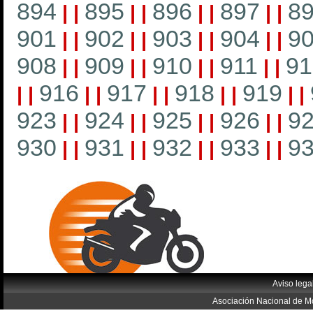
894
895
896
897
8
|
|
|
|
|
|
|
|
901
902
903
904
9
|
|
|
|
|
|
|
|
908
909
910
911
91
|
|
|
|
|
|
|
|
916
917
918
919
|
|
|
|
|
|
|
|
|
|
923
924
925
926
9
|
|
|
|
|
|
|
|
930
931
932
933
9
|
|
|
|
|
|
|
|
Aviso lega
Asociación Nacional de Mo