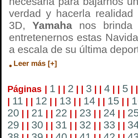
necesaria para bajarnos u
verdad y hacerla realidad
3D,
Yamaha
nos brinda 
entretenernos estas Navid
a escala de su última deport
Leer más [+]
1
2
3
4
5
Páginas
|
|
|
|
|
|
|
|
|
|
11
12
13
14
15
1
|
|
|
|
|
|
|
|
|
|
|
20
21
22
23
24
2
|
|
|
|
|
|
|
|
|
|
29
30
31
32
33
3
|
|
|
|
|
|
|
|
|
|
38
39
40
41
42
4
|
|
|
|
|
|
|
|
|
|