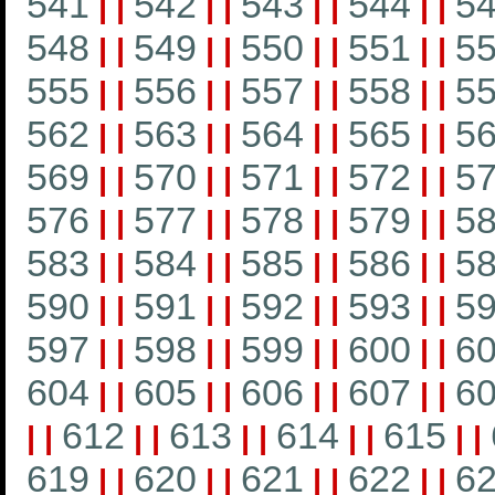
541
542
543
544
5
|
|
|
|
|
|
|
|
548
549
550
551
5
|
|
|
|
|
|
|
|
555
556
557
558
5
|
|
|
|
|
|
|
|
562
563
564
565
5
|
|
|
|
|
|
|
|
569
570
571
572
5
|
|
|
|
|
|
|
|
576
577
578
579
5
|
|
|
|
|
|
|
|
583
584
585
586
5
|
|
|
|
|
|
|
|
590
591
592
593
5
|
|
|
|
|
|
|
|
597
598
599
600
6
|
|
|
|
|
|
|
|
604
605
606
607
6
|
|
|
|
|
|
|
|
612
613
614
615
|
|
|
|
|
|
|
|
|
|
619
620
621
622
6
|
|
|
|
|
|
|
|