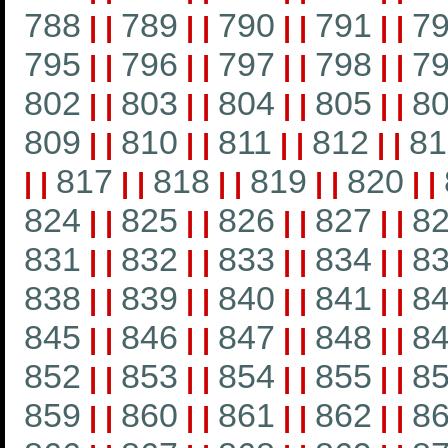
788
789
790
791
7
|
|
|
|
|
|
|
|
795
796
797
798
7
|
|
|
|
|
|
|
|
802
803
804
805
8
|
|
|
|
|
|
|
|
809
810
811
812
81
|
|
|
|
|
|
|
|
817
818
819
820
|
|
|
|
|
|
|
|
|
|
824
825
826
827
8
|
|
|
|
|
|
|
|
831
832
833
834
8
|
|
|
|
|
|
|
|
838
839
840
841
8
|
|
|
|
|
|
|
|
845
846
847
848
8
|
|
|
|
|
|
|
|
852
853
854
855
8
|
|
|
|
|
|
|
|
859
860
861
862
8
|
|
|
|
|
|
|
|