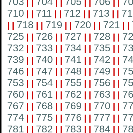
703
704
705
706
7
|
|
|
|
|
|
|
|
710
711
712
713
71
|
|
|
|
|
|
|
|
718
719
720
721
|
|
|
|
|
|
|
|
|
|
725
726
727
728
7
|
|
|
|
|
|
|
|
732
733
734
735
7
|
|
|
|
|
|
|
|
739
740
741
742
7
|
|
|
|
|
|
|
|
746
747
748
749
7
|
|
|
|
|
|
|
|
753
754
755
756
7
|
|
|
|
|
|
|
|
760
761
762
763
7
|
|
|
|
|
|
|
|
767
768
769
770
7
|
|
|
|
|
|
|
|
774
775
776
777
7
|
|
|
|
|
|
|
|
781
782
783
784
7
|
|
|
|
|
|
|
|