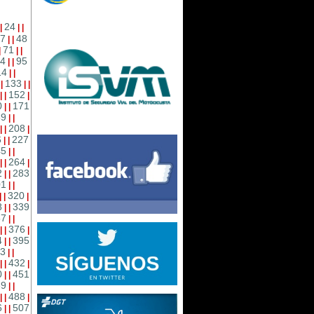
24
|
|
|
7
48
|
|
71
|
|
|
4
95
|
|
14
|
|
133
|
|
|
|
152
|
|
|
0
171
|
|
89
|
|
208
|
|
|
6
227
|
|
45
|
|
264
|
|
|
2
283
|
|
01
|
|
320
|
|
|
8
339
|
|
57
|
|
376
|
|
|
4
395
|
|
3
|
|
432
|
|
|
0
451
|
|
69
|
|
488
|
|
|
6
507
|
|