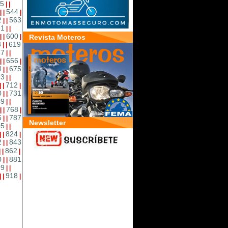
5
|
|
544
|
|
|
2
563
|
|
81
|
|
600
|
|
|
Revista Moteros
8
619
|
|
37
|
|
656
|
|
|
4
675
|
|
93
|
|
712
|
|
|
0
731
|
|
49
|
|
768
|
|
|
6
787
|
|
Newsletter
05
|
|
824
|
|
|
2
843
|
|
862
|
|
|
0
881
|
|
99
|
|
918
|
|
|