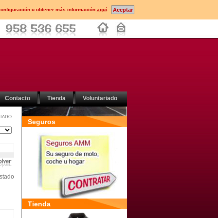
configuración u obtener más información
aquí
.
Contacto
Tienda
Voluntariado
IADO
Seguros
stado
Tienda