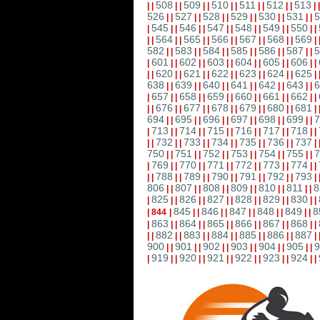
508
509
510
511
512
513
|
|
|
|
|
|
|
|
|
|
|
|
|
526
527
528
529
530
531
5
|
|
|
|
|
|
|
|
|
|
|
|
545
546
547
548
549
550
|
|
|
|
|
|
|
|
|
|
|
|
|
564
565
566
567
568
569
|
|
|
|
|
|
|
|
|
|
|
|
|
582
583
584
585
586
587
5
|
|
|
|
|
|
|
|
|
|
|
|
601
602
603
604
605
606
|
|
|
|
|
|
|
|
|
|
|
|
|
620
621
622
623
624
625
|
|
|
|
|
|
|
|
|
|
|
|
|
638
639
640
641
642
643
6
|
|
|
|
|
|
|
|
|
|
|
|
657
658
659
660
661
662
|
|
|
|
|
|
|
|
|
|
|
|
|
676
677
678
679
680
681
|
|
|
|
|
|
|
|
|
|
|
|
|
694
695
696
697
698
699
7
|
|
|
|
|
|
|
|
|
|
|
|
713
714
715
716
717
718
|
|
|
|
|
|
|
|
|
|
|
|
|
732
733
734
735
736
737
|
|
|
|
|
|
|
|
|
|
|
|
|
750
751
752
753
754
755
7
|
|
|
|
|
|
|
|
|
|
|
|
769
770
771
772
773
774
|
|
|
|
|
|
|
|
|
|
|
|
|
788
789
790
791
792
793
|
|
|
|
|
|
|
|
|
|
|
|
|
806
807
808
809
810
811
8
|
|
|
|
|
|
|
|
|
|
|
|
825
826
827
828
829
830
|
|
|
|
|
|
|
|
|
|
|
|
|
845
846
847
848
849
8
|
844
|
|
|
|
|
|
|
|
|
|
|
863
864
865
866
867
868
|
|
|
|
|
|
|
|
|
|
|
|
|
882
883
884
885
886
887
|
|
|
|
|
|
|
|
|
|
|
|
|
900
901
902
903
904
905
9
|
|
|
|
|
|
|
|
|
|
|
|
919
920
921
922
923
924
|
|
|
|
|
|
|
|
|
|
|
|
|