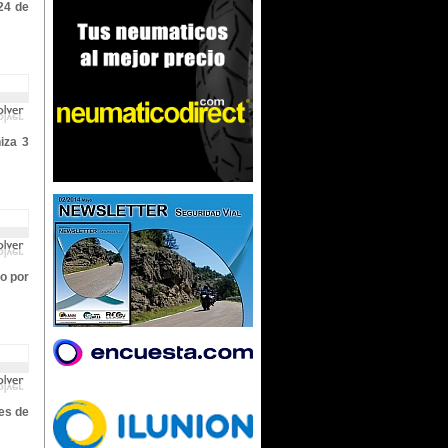
24 de
iza 3
do por
nes de