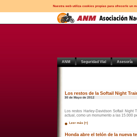
Nuestra web utiliza cookies propias para ofrecerle un 
ANM
Seguridad Vial
Asesoría
Los restos de la Softail Night Tr
30 de Mayo de 2012
Los restos Harley-Davidson Softail Night
actual, como un monumento a las 15.000 pe
Leer más [+]
Honda abre el telón de la nueva