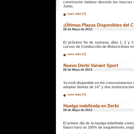
constructor italiano desvela las marcas 
Junio.
Leer más [+]
¡Últimas Plazas Disponibles del 
28 de Mayo de 2012
El próximo fin de semana, días 1, 2 y 
cursos de Conducción de Motocicletas en
Leer más [+]
Nuevo Derbi Variant Sport
28 de Mayo de 2012
Ya está disponible en los concesionarios 
adoptar llantas de 14" y dos motorizaciones
Leer más [+]
Huelga indefinida en Derbi
28 de Mayo de 2012
El primer día de la huelga indefinida con
futuro tuvo un 100% de seguimiento, segú