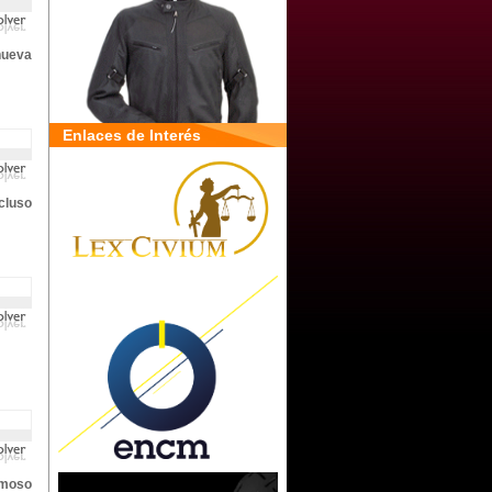
nueva
Enlaces de Interés
cluso
amoso