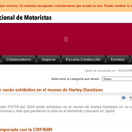
mejor servicio. Si continúa navegando, consideramos que acepta su uso. Puede cambiar la 
Colaboradores
Seguros
Escuela Conducción
Eventos
Usted se encuentra en:
VOLUNTAR
Seleccione la categoría que desee:
ain serán exhibidos en el museo de Harley-Davidson
 Train FXSTB del 2004 serán exhibidos en el museo de Harley-Davidson en su e
rsonas o más que perdieron la vida en el terremoto y tsunami en Japón.
 temporada con la CRF450R