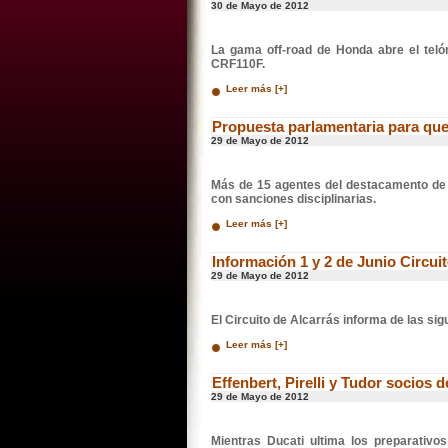
30 de Mayo de 2012
La gama off-road de Honda abre el tel
CRF110F.
Leer más [+]
Propuesta parlamentaria para que
29 de Mayo de 2012
Más de 15 agentes del destacamento de 
con sanciones disciplinarias.
Leer más [+]
Información 1 y 2 de Junio Circuit
29 de Mayo de 2012
El Circuito de Alcarrás informa de las sig
Leer más [+]
Effenbert, Pirelli y Tudor socios
29 de Mayo de 2012
Mientras Ducati ultima los preparativ