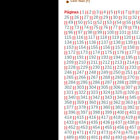
Leer más [+]
1
2
3
4
5
6
7
8
Páginas
|
|
|
|
|
|
|
|
|
|
|
|
|
|
|
|
|
25
26
27
28
29
30
31
32
|
|
|
|
|
|
|
|
|
|
|
|
|
|
|
49
50
51
52
53
54
55
5
|
|
|
|
|
|
|
|
|
|
|
|
|
|
|
|
72
73
74
75
76
77
78
79
|
|
|
|
|
|
|
|
|
|
|
|
|
|
|
96
97
98
99
100
101
102
|
|
|
|
|
|
|
|
|
|
|
|
|
|
115
116
117
118
119
120
1
|
|
|
|
|
|
|
|
|
|
|
|
134
135
136
137
138
139
1
|
|
|
|
|
|
|
|
|
|
|
|
153
154
155
156
157
158
|
|
|
|
|
|
|
|
|
|
|
|
|
172
173
174
175
176
177
|
|
|
|
|
|
|
|
|
|
|
|
|
190
191
192
193
194
195
1
|
|
|
|
|
|
|
|
|
|
|
|
209
210
211
212
213
214
|
|
|
|
|
|
|
|
|
|
|
|
|
228
229
230
231
232
233
|
|
|
|
|
|
|
|
|
|
|
|
|
246
247
248
249
250
251
2
|
|
|
|
|
|
|
|
|
|
|
|
265
266
267
268
269
270
|
|
|
|
|
|
|
|
|
|
|
|
|
284
285
286
287
288
289
|
|
|
|
|
|
|
|
|
|
|
|
|
302
303
304
305
306
307
3
|
|
|
|
|
|
|
|
|
|
|
|
321
322
323
324
325
326
|
|
|
|
|
|
|
|
|
|
|
|
|
340
341
342
343
344
345
|
|
|
|
|
|
|
|
|
|
|
|
|
358
359
360
361
362
363
3
|
|
|
|
|
|
|
|
|
|
|
|
377
378
379
380
381
382
|
|
|
|
|
|
|
|
|
|
|
|
|
396
397
398
399
400
401
|
|
|
|
|
|
|
|
|
|
|
|
|
414
415
416
417
418
419
4
|
|
|
|
|
|
|
|
|
|
|
|
433
434
435
436
437
438
|
|
|
|
|
|
|
|
|
|
|
|
|
452
453
454
455
456
457
|
|
|
|
|
|
|
|
|
|
|
|
|
470
471
472
473
474
475
4
|
|
|
|
|
|
|
|
|
|
|
|
489
490
491
492
493
494
|
|
|
|
|
|
|
|
|
|
|
|
|