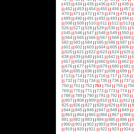
433
434
435
436
437
438
|
|
|
|
|
|
|
|
|
|
|
|
|
452
453
454
455
456
457
|
|
|
|
|
|
|
|
|
|
|
|
|
470
471
472
473
474
475
4
|
|
|
|
|
|
|
|
|
|
|
|
489
490
491
492
493
494
|
|
|
|
|
|
|
|
|
|
|
|
|
508
509
510
511
512
513
|
|
|
|
|
|
|
|
|
|
|
|
|
526
527
528
529
530
531
5
|
|
|
|
|
|
|
|
|
|
|
|
545
546
547
548
549
550
|
|
|
|
|
|
|
|
|
|
|
|
|
564
565
566
567
568
569
|
|
|
|
|
|
|
|
|
|
|
|
|
582
583
584
585
586
587
5
|
|
|
|
|
|
|
|
|
|
|
|
601
602
603
604
605
606
|
|
|
|
|
|
|
|
|
|
|
|
|
620
621
622
623
624
625
|
|
|
|
|
|
|
|
|
|
|
|
|
638
639
640
641
642
643
6
|
|
|
|
|
|
|
|
|
|
|
|
657
658
659
660
661
662
|
|
|
|
|
|
|
|
|
|
|
|
|
676
677
678
679
680
681
|
|
|
|
|
|
|
|
|
|
|
|
|
694
695
696
697
698
699
7
|
|
|
|
|
|
|
|
|
|
|
|
713
714
715
716
717
718
|
|
|
|
|
|
|
|
|
|
|
|
|
732
733
734
735
736
737
|
|
|
|
|
|
|
|
|
|
|
|
|
750
751
752
754
755
75
|
|
|
|
|
753
|
|
|
|
|
769
770
771
772
773
774
7
|
|
|
|
|
|
|
|
|
|
|
|
788
789
790
791
792
793
|
|
|
|
|
|
|
|
|
|
|
|
|
807
808
809
810
811
812
|
|
|
|
|
|
|
|
|
|
|
|
|
825
826
827
828
829
830
8
|
|
|
|
|
|
|
|
|
|
|
|
844
845
846
847
848
849
|
|
|
|
|
|
|
|
|
|
|
|
|
863
864
865
866
867
868
|
|
|
|
|
|
|
|
|
|
|
|
|
881
882
883
884
885
886
8
|
|
|
|
|
|
|
|
|
|
|
|
900
901
902
903
904
905
|
|
|
|
|
|
|
|
|
|
|
|
|
919
920
921
922
923
924
|
|
|
|
|
|
|
|
|
|
|
|
|