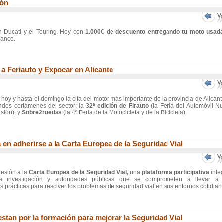
ión
n Ducati y el Touring. Hoy con
1.000€ de descuento entregando tu moto usad
mance.
a Feriauto y Expocar en Alicante
e hoy y hasta el domingo la cita del motor más importante de la provincia de Alican
andes certámenes del sector: la
32ª edición de Firauto
(la Feria del Automóvil N
sión), y
Sobre2ruedas
(la 4ª Feria de la Motocicleta y de la Bicicleta).
en adherirse a la Carta Europea de la Seguridad Vial
esión a la
Carta Europea de la Seguridad Vial,
una
plataforma participativa
inte
de investigación y autoridades públicas que se comprometen a llevar a
s prácticas para resolver los problemas de seguridad vial en sus entornos cotidia
tan por la formación para mejorar la Seguridad Vial