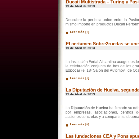
Ducati Multistrada – Turing y Pas
19 de Abril de 2013
Descubre la perfecta unión entre la Pasió
mismo importe en productos Ducati Perfor
Leer más [+]
El certamen Sobre2ruedas se une 
19 de Abril de 2013
La Institución Ferial Alicantina acoge desd
la celebración conjunta de tres de los gr
Expocar
(el 18º Salón del Automóvil de Oca
Leer más [+]
La Diputación de Huelva, segunda 
19 de Abril de 2013
La
Diputación de Huelva
ha firmado su adh
por empresas, asociaciones, centros 
acciones concretas y a compartir sus buena
Leer más [+]
Las fundaciones CEA y Pons apues