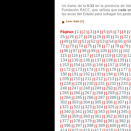
Un tramo de la
V-31
en la provincia de Va
Fundación RACC, que señala que
cada un
las arcas del Estado para sufragar los gast
Leer más [+]
1
2
3
4
5
6
7
8
Páginas
|
|
|
|
|
|
|
|
|
|
|
|
|
|
|
|
|
25
26
27
28
29
30
31
32
|
|
|
|
|
|
|
|
|
|
|
|
|
|
|
49
50
51
52
53
54
55
5
|
|
|
|
|
|
|
|
|
|
|
|
|
|
|
|
72
73
74
75
76
77
78
79
|
|
|
|
|
|
|
|
|
|
|
|
|
|
|
96
97
98
99
100
101
102
|
|
|
|
|
|
|
|
|
|
|
|
|
|
115
116
117
118
119
120
1
|
|
|
|
|
|
|
|
|
|
|
|
134
135
136
137
138
139
1
|
|
|
|
|
|
|
|
|
|
|
|
153
154
155
156
157
158
|
|
|
|
|
|
|
|
|
|
|
|
|
172
173
174
175
176
177
|
|
|
|
|
|
|
|
|
|
|
|
|
190
191
192
193
194
195
1
|
|
|
|
|
|
|
|
|
|
|
|
209
210
211
212
213
214
|
|
|
|
|
|
|
|
|
|
|
|
|
228
229
230
231
232
233
|
|
|
|
|
|
|
|
|
|
|
|
|
246
247
248
249
250
251
2
|
|
|
|
|
|
|
|
|
|
|
|
265
266
267
268
269
270
|
|
|
|
|
|
|
|
|
|
|
|
|
284
285
286
287
288
289
|
|
|
|
|
|
|
|
|
|
|
|
|
302
303
304
305
306
307
3
|
|
|
|
|
|
|
|
|
|
|
|
321
322
323
324
325
326
|
|
|
|
|
|
|
|
|
|
|
|
|
340
341
342
343
344
345
|
|
|
|
|
|
|
|
|
|
|
|
|
358
359
360
361
362
363
3
|
|
|
|
|
|
|
|
|
|
|
|
377
378
379
380
381
382
|
|
|
|
|
|
|
|
|
|
|
|
|
396
397
398
399
400
401
|
|
|
|
|
|
|
|
|
|
|
|
|
414
415
416
417
418
419
4
|
|
|
|
|
|
|
|
|
|
|
|