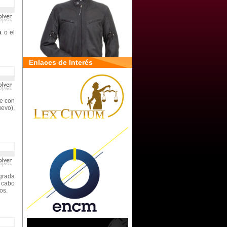
a
o el
Enlaces de Interés
te con
uevo),
grada
 cabo
nos.