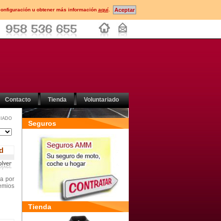
configuración u obtener más información
aquí
.
Contacto
Tienda
Voluntariado
IADO
Seguros
d
da por
remios
Tienda