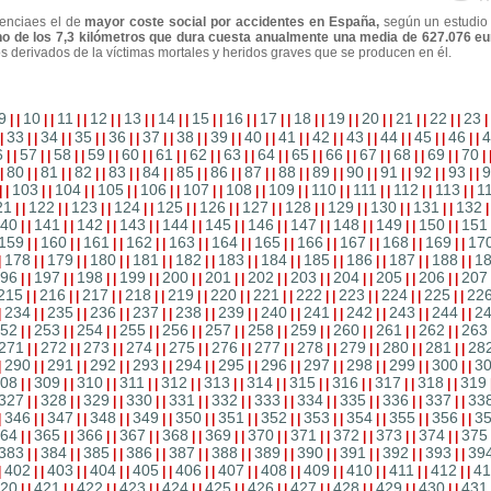
lenciaes el de
mayor coste social por accidentes en España,
según un estudio 
o de los 7,3 kilómetros que dura cuesta anualmente una media de 627.076 e
os derivados de la víctimas mortales y heridos graves que se producen en él.
9
10
11
12
13
14
15
16
17
18
19
20
21
22
23
|
|
|
|
|
|
|
|
|
|
|
|
|
|
|
|
|
|
|
|
|
|
|
|
|
|
|
|
|
33
34
35
36
37
38
39
40
41
42
43
44
45
46
4
|
|
|
|
|
|
|
|
|
|
|
|
|
|
|
|
|
|
|
|
|
|
|
|
|
|
|
|
|
6
57
58
59
60
61
62
63
64
65
66
67
68
69
70
|
|
|
|
|
|
|
|
|
|
|
|
|
|
|
|
|
|
|
|
|
|
|
|
|
|
|
|
|
80
81
82
83
84
85
86
87
88
89
90
91
92
93
9
|
|
|
|
|
|
|
|
|
|
|
|
|
|
|
|
|
|
|
|
|
|
|
|
|
|
|
|
|
103
104
105
106
107
108
109
110
111
112
113
1
|
|
|
|
|
|
|
|
|
|
|
|
|
|
|
|
|
|
|
|
|
|
|
|
21
122
123
124
125
126
127
128
129
130
131
132
|
|
|
|
|
|
|
|
|
|
|
|
|
|
|
|
|
|
|
|
|
|
40
141
142
143
144
145
146
147
148
149
150
151
|
|
|
|
|
|
|
|
|
|
|
|
|
|
|
|
|
|
|
|
|
|
159
160
161
162
163
164
165
166
167
168
169
17
|
|
|
|
|
|
|
|
|
|
|
|
|
|
|
|
|
|
|
|
|
|
178
179
180
181
182
183
184
185
186
187
188
1
|
|
|
|
|
|
|
|
|
|
|
|
|
|
|
|
|
|
|
|
|
|
|
96
197
198
199
200
201
202
203
204
205
206
207
|
|
|
|
|
|
|
|
|
|
|
|
|
|
|
|
|
|
|
|
|
|
215
216
217
218
219
220
221
222
223
224
225
22
|
|
|
|
|
|
|
|
|
|
|
|
|
|
|
|
|
|
|
|
|
|
234
235
236
237
238
239
240
241
242
243
244
2
|
|
|
|
|
|
|
|
|
|
|
|
|
|
|
|
|
|
|
|
|
|
|
52
253
254
255
256
257
258
259
260
261
262
263
|
|
|
|
|
|
|
|
|
|
|
|
|
|
|
|
|
|
|
|
|
|
271
272
273
274
275
276
277
278
279
280
281
28
|
|
|
|
|
|
|
|
|
|
|
|
|
|
|
|
|
|
|
|
|
|
290
291
292
293
294
295
296
297
298
299
300
3
|
|
|
|
|
|
|
|
|
|
|
|
|
|
|
|
|
|
|
|
|
|
|
08
309
310
311
312
313
314
315
316
317
318
319
|
|
|
|
|
|
|
|
|
|
|
|
|
|
|
|
|
|
|
|
|
|
327
328
329
330
331
332
333
334
335
336
337
33
|
|
|
|
|
|
|
|
|
|
|
|
|
|
|
|
|
|
|
|
|
|
346
347
348
349
350
351
352
353
354
355
356
3
|
|
|
|
|
|
|
|
|
|
|
|
|
|
|
|
|
|
|
|
|
|
|
64
365
366
367
368
369
370
371
372
373
374
375
|
|
|
|
|
|
|
|
|
|
|
|
|
|
|
|
|
|
|
|
|
|
383
384
385
386
387
388
389
390
391
392
393
39
|
|
|
|
|
|
|
|
|
|
|
|
|
|
|
|
|
|
|
|
|
|
402
403
404
405
406
407
408
409
410
411
412
41
|
|
|
|
|
|
|
|
|
|
|
|
|
|
|
|
|
|
|
|
|
|
|
20
421
422
423
424
425
426
427
428
429
430
431
|
|
|
|
|
|
|
|
|
|
|
|
|
|
|
|
|
|
|
|
|
|