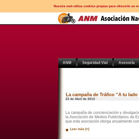
Nuestra web utiliza cookies propias para ofrecerle un 
ANM
Seguridad Vial
Asesoría
La campaña de Tráfico “A tu lad
22 de Abril de 2013
La campaña de concienciación y divulgació
la Asociación de Medios Publicitarios de E
que esta asociación otorga anualmente como
Leer más [+]