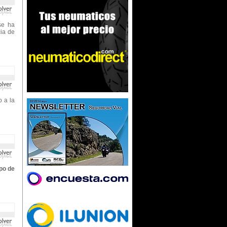
e ha
cia de
 a la
ipo de