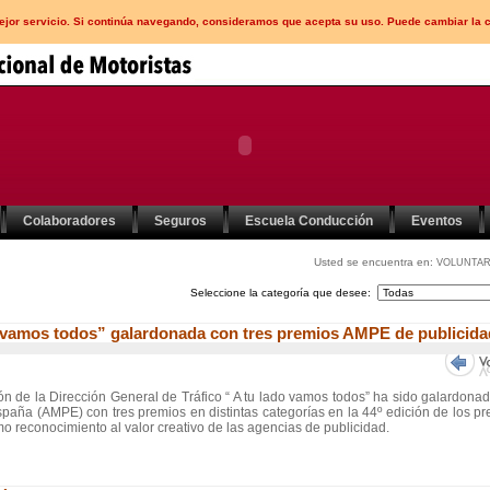
mejor servicio. Si continúa navegando, consideramos que acepta su uso. Puede cambiar la 
Colaboradores
Seguros
Escuela Conducción
Eventos
Usted se encuentra en:
VOLUNTAR
Seleccione la categoría que desee:
o vamos todos” galardonada con tres premios AMPE de publicida
n de la Dirección General de Tráfico “ A tu lado vamos todos” ha sido galardona
spaña (AMPE) con tres premios en distintas categorías en la 44º edición de los p
 reconocimiento al valor creativo de las agencias de publicidad.