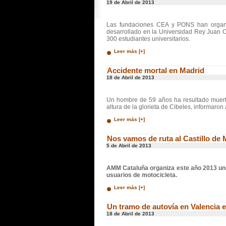
19 de Abril de 2013
Las fundaciones CEA y PONS han organ
desarrollado en la Universidad Rey Juan C
300 estudiantes universitarios.
Leer más [+]
Accidente mortal en Madrid
18 de Abril de 2013
Un hombre de 59 años ha resultado muerto
altura de la glorieta de Cibeles, informar
Leer más [+]
Nos vamos de ruta al Castillo de
5 de Abril de 2013
AMM Cataluña organiza este año 2013 una n
usuarios de motocicleta.
Leer más [+]
Un tramo de autovía en Valencia e
18 de Abril de 2013