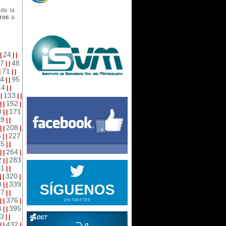
de la
uros
a
24
|
|
|
7
48
|
|
71
|
|
|
4
95
|
|
14
|
|
133
|
|
|
|
152
|
|
|
0
171
|
|
89
|
|
208
|
|
|
6
227
|
|
45
|
|
264
|
|
|
2
283
|
|
01
|
|
320
|
|
|
8
339
|
|
57
|
|
376
|
|
|
4
395
|
|
3
|
|
432
|
|
|