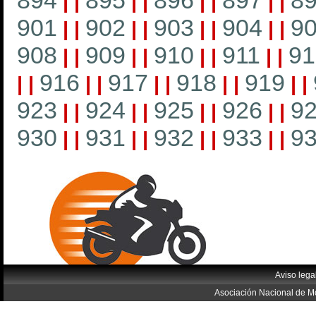
894
895
896
897
8
|
|
|
|
|
|
|
|
901
902
903
904
9
|
|
|
|
|
|
|
|
908
909
910
911
91
|
|
|
|
|
|
|
|
916
917
918
919
|
|
|
|
|
|
|
|
|
|
923
924
925
926
9
|
|
|
|
|
|
|
|
930
931
932
933
9
|
|
|
|
|
|
|
|
Aviso lega
Asociación Nacional de Mo