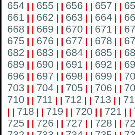
654
655
656
657
6
|
|
|
|
|
|
|
|
661
662
663
664
6
|
|
|
|
|
|
|
|
668
669
670
671
6
|
|
|
|
|
|
|
|
675
676
677
678
6
|
|
|
|
|
|
|
|
682
683
684
685
6
|
|
|
|
|
|
|
|
689
690
691
692
6
|
|
|
|
|
|
|
|
696
697
698
699
7
|
|
|
|
|
|
|
|
703
704
705
706
7
|
|
|
|
|
|
|
|
710
711
712
713
71
|
|
|
|
|
|
|
|
718
719
720
721
|
|
|
|
|
|
|
|
|
|
725
726
727
728
7
|
|
|
|
|
|
|
|
732
733
734
735
7