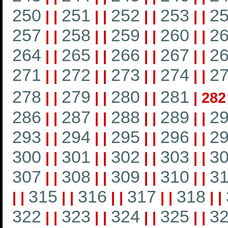
250
251
252
253
2
|
|
|
|
|
|
|
|
257
258
259
260
2
|
|
|
|
|
|
|
|
264
265
266
267
2
|
|
|
|
|
|
|
|
271
272
273
274
2
|
|
|
|
|
|
|
|
278
279
280
281
|
|
|
|
|
|
|
282
286
287
288
289
2
|
|
|
|
|
|
|
|
293
294
295
296
2
|
|
|
|
|
|
|
|
300
301
302
303
3
|
|
|
|
|
|
|
|
307
308
309
310
31
|
|
|
|
|
|
|
|
315
316
317
318
|
|
|
|
|
|
|
|
|
|
322
323
324
325
3
|
|
|
|
|
|
|
|