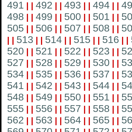
491
492
493
494
4
|
|
|
|
|
|
|
|
498
499
500
501
5
|
|
|
|
|
|
|
|
505
506
507
508
5
|
|
|
|
|
|
|
|
513
514
515
516
|
|
|
|
|
|
|
|
|
|
520
521
522
523
5
|
|
|
|
|
|
|
|
527
528
529
530
5
|
|
|
|
|
|
|
|
534
535
536
537
5
|
|
|
|
|
|
|
|
541
542
543
544
5
|
|
|
|
|
|
|
|
548
549
550
551
5
|
|
|
|
|
|
|
|
555
556
557
558
5
|
|
|
|
|
|
|
|
562
563
564
565
5
|
|
|
|
|
|
|
|
569
570
571
572
5