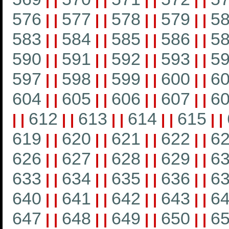
|
|
|
|
|
|
|
|
576
577
578
579
5
|
|
|
|
|
|
|
|
583
584
585
586
5
|
|
|
|
|
|
|
|
590
591
592
593
5
|
|
|
|
|
|
|
|
597
598
599
600
6
|
|
|
|
|
|
|
|
604
605
606
607
6
|
|
|
|
|
|
|
|
612
613
614
615
|
|
|
|
|
|
|
|
|
|
619
620
621
622
6
|
|
|
|
|
|
|
|
626
627
628
629
6
|
|
|
|
|
|
|
|
633
634
635
636
6
|
|
|
|
|
|
|
|
640
641
642
643
6
|
|
|
|
|
|
|
|
647
648
649
650
6
|
|
|
|
|
|
|
|